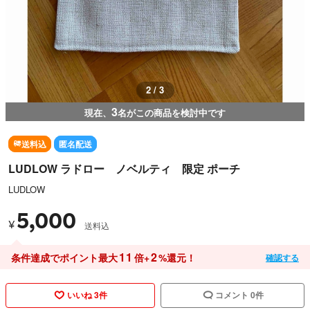
2 / 3
3
現在、
名がこの商品を検討中です
送料込
匿名配送
LUDLOW ラドロー ノベルティ 限定 ポーチ
LUDLOW
5,000
¥
送料込
11
2
条件達成でポイント最大
倍+
%還元！
確認する
いいね 3件
コメント 0件