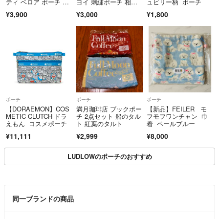
ティ ベロア ポーチ ブ
ヨイ 刺繍ポーチ 相
ュビリー柄 ポーチ
ラック 薄型
撲 力士 未使用 クーポ
¥3,900
¥3,000
¥1,800
ン
ポーチ
ポーチ
ポーチ
【DORAEMON】COS
満月珈琲店 ブックポー
【新品】FEILER モ
METIC CLUTCH ドラ
チ 2点セット 船のタル
フモフワンチャン 巾
えもん コスメポーチ
ト 紅葉のタルト
着 ペールブルー
¥11,111
¥2,999
¥8,000
LUDLOWのポーチのおすすめ
同一ブランドの商品