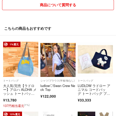
商品について質問する
こちらの商品もおすすめです
1%還元
トートバッグ
シャツ/ブラウス(半袖/袖なし)
トートバッグ
大人気/完売【ラドロ
ludlow♡Swan Crew Ne
LUDLOW ラドロー ア
ー】アロハ ALOHA メ
ck Top
ニマル コードバッ
ッシュ トートバッ
グ トートバッグ プー
¥122,000
グ 青ブルー×黄
ドル ネイビー
¥13,780
¥33,333
(1%)
137円相当還元
10%還元