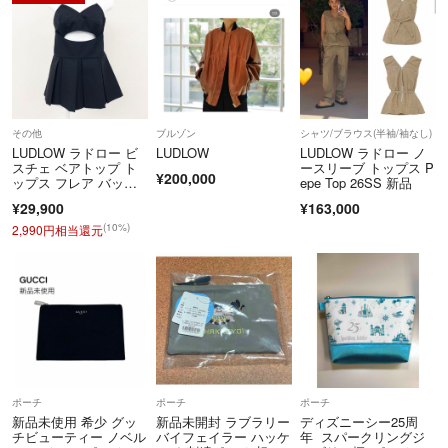
その他
ブルゾン
シャツ/ブラウス(半袖/袖なし)
LUDLOW ラドロー ビ
LUDLOW
LUDLOW ラドロー ノ
スチェ ベアトップ ト
ースリーブ トップス P
¥200,000
ップス フレア バック
epe Top 26SS 新品
リボン プリーツ シル
¥29,900
¥163,000
ク ウール ブラック 日
本製 レディース 1 b02
(10%)
2,990円相当還元
162
ポーチ
ポーチ
ポーチ
新品未使用 希少 グッ
新品未開封 ラブラリー
ディズニーシー25周
チビューティー ノベル
バイフェイラー ハッケ
年 スパークリングジ