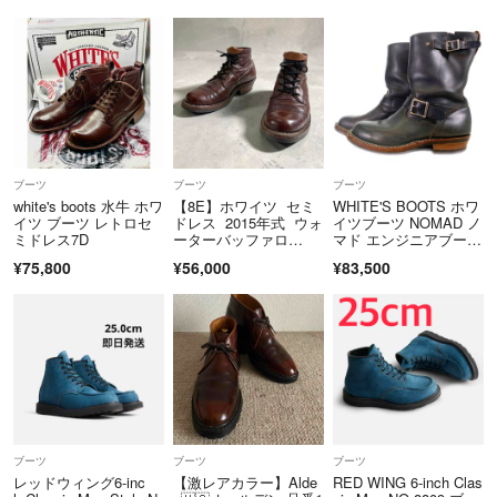
ーツ ブラッククロムエ
クセル 26030745
ブーツ
ブーツ
ブーツ
white's boots 水牛 ホワ
【8E】ホワイツ セミ
WHITE'S BOOTS ホワ
イツ ブーツ レトロセ
ドレス 2015年式 ウォ
イツブーツ NOMAD ノ
ミドレス7D
ーターバッファロ
マド エンジニアブー
ー 黒桜
ツ 10インチ丈 Vibram4
¥75,800
¥56,000
¥83,500
30 ダークネイビー 011
8 Size 8 1/2 EE (26.5c
m)
ブーツ
ブーツ
ブーツ
レッドウィング6-inc
【激レアカラー】Alde
RED WING 6-inch Clas