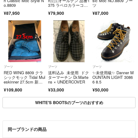
h Classic Moc Style N
n🇺🇸オールデン 品番1
sic Moc NO.8809 ブー
o.8809
375 ラベロカラーコー
ツ
ドバン チャッカブー
¥87,950
¥79,900
¥87,000
ツ 6.5E
ブーツ
ブーツ
ブーツ
RED WING 8809 クラ
送料込み 未使用 ドク
✨未使用級✨ Danner M
シックモック Tidal Mul
ターマーチン Dr.Marte
OUNTAIN LIGHT 3086
eskinner 27.5cm 新品
ns × UNDERCOVER
6 8.5
未使用
¥109,800
¥33,000
¥50,000
WHITE'S BOOTSのブーツのおすすめ
同一ブランドの商品