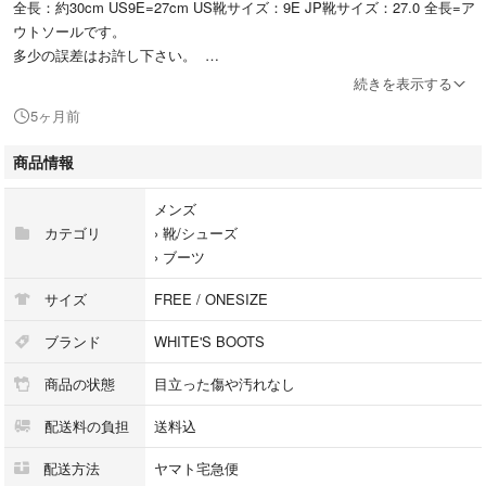
全長：約30cm US9E=27cm US靴サイズ：9E JP靴サイズ：27.0 全長=ア
ウトソールです。
多少の誤差はお許し下さい。
続きを表示する
【付属品】保存袋、外箱
5ヶ月前
■コンディション・状態
商品情報
試着程度の美品です。
メンズ
こちらの商品はラクマ公式パートナーのSTONERIVERによって出品され
カテゴリ
›
靴/シューズ
ています。
›
ブーツ
サイズ
FREE / ONESIZE
ブランド
WHITE'S BOOTS
商品の状態
目立った傷や汚れなし
配送料の負担
送料込
配送方法
ヤマト宅急便