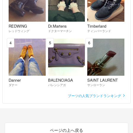
REDWING
Dr.Martens
Timberland
レッドウィング
ドクターマーチン
ティンバーランド
4
5
6
Danner
BALENCIAGA
SAINT LAURENT
ダナー
バレンシアガ
サンローラン
ブーツの人気ブランドランキング
ページの上へ戻る