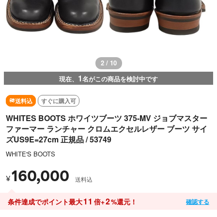
2 / 10
1
現在、
名がこの商品を検討中です
送料込
すぐに購入可
WHITES BOOTS ホワイツブーツ 375-MV ジョブマスター
ファーマー ランチャー クロムエクセルレザー ブーツ サイ
ズUS9E=27cm 正規品 / 53749
WHITE'S BOOTS
160,000
¥
送料込
11
2
条件達成でポイント最大
倍+
%還元！
確認する