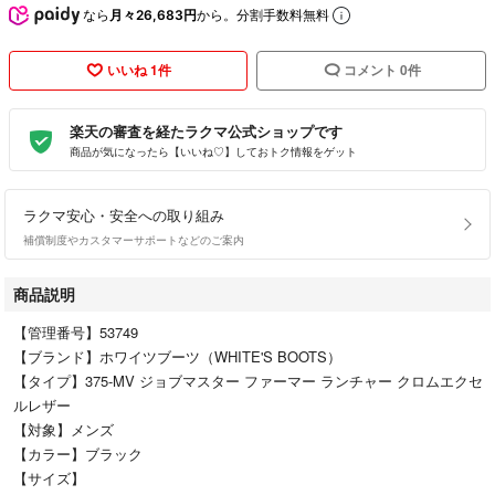
なら
月々26,683円
から。分割手数料無料
いいね 1件
コメント 0件
楽天の審査を経たラクマ公式ショップです
商品が気になったら【いいね♡】しておトク情報をゲット
ラクマ安心・安全への取り組み
補償制度やカスタマーサポートなどのご案内
商品説明
【管理番号】53749
【ブランド】ホワイツブーツ（WHITE'S BOOTS）
【タイプ】375-MV ジョブマスター ファーマー ランチャー クロムエクセ
ルレザー
【対象】メンズ
【カラー】ブラック
【サイズ】