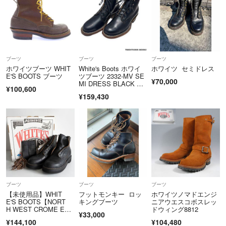
こちらのアカウントはラクマ公式パートナーの株式会社STONE RIVER
によって運営されています。
▼特商法
ブーツ
ブーツ
ブーツ
https://fril.jp/ts/official/law/ksr/
ホワイツブーツ WHIT
White's Boots ホワイ
ホワイツ セミドレス
▼返品特約
E'S BOOTS ブーツ
ツブーツ 2332-MV SE
¥70,000
MI DRESS BLACK CH
https://fril.jp/ts/official/law/ksr/#return_policy
¥100,600
ROMEXCEL セミドレ
¥159,430
スブラッククロムエク
セルブーツ US8.5E
ブーツ
ブーツ
ブーツ
【未使用品】WHIT
フットモンキー ロッ
ホワイツノマドエンジ
E'S BOOTS【NORT
キングブーツ
ニアウエスコボスレッ
H WEST CROME EXC
ドウィング8812
¥33,000
EL】 7 1/2E ブラッ
¥144,100
¥104,480
ク ノースウエスト ブ