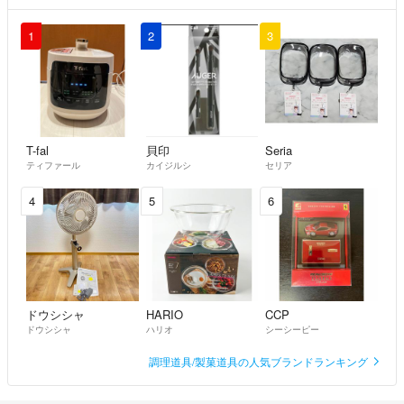
1
2
3
T-fal
貝印
Seria
ティファール
カイジルシ
セリア
4
5
6
ドウシシャ
HARIO
CCP
ドウシシャ
ハリオ
シーシーピー
調理道具/製菓道具の人気ブランドランキング