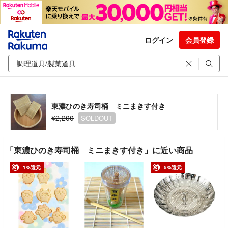
ログイン
会員登録
東濃ひのき寿司桶 ミニまきす付き
¥2,200
SOLDOUT
「東濃ひのき寿司桶 ミニまきす付き」に近い商品
1%還元
5%還元