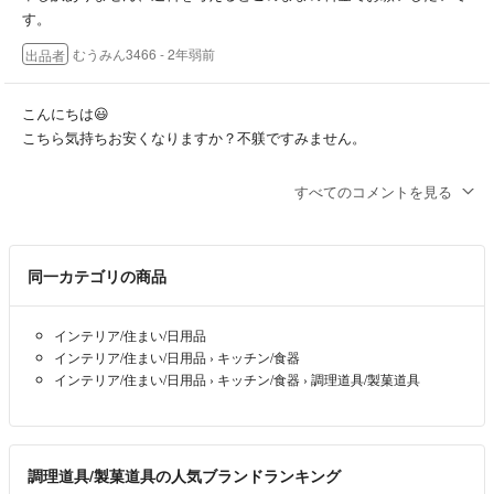
す。
むうみん3466
- 2年弱前
出品者
こんにちは😃
こちら気持ちお安くなりますか？不躾ですみません。
しろ
- 2年弱前
すべてのコメントを見る
同一カテゴリの商品
インテリア/住まい/日用品
インテリア/住まい/日用品
›
キッチン/食器
インテリア/住まい/日用品
›
キッチン/食器
›
調理道具/製菓道具
調理道具/製菓道具の人気ブランドランキング