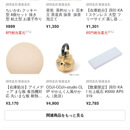
調理道具/製菓道具
調理道具/製菓道具
調理道具/製菓道具
ちいかわ クッキー
茶筅 茶杓セット 百本
【在庫処分】貝印 KA
型 8個セット 抜き
立 茶道具 抹茶 抹茶
I ステンレス 大型 フ
型 粘土型 お菓子作り
泡立て
リーサイズ 蒸し器 18
～28cm
¥899
¥1,350
¥1,301
(1%)
(5%)
8円相当還元
65円相当還元
調理道具/製菓道具
調理道具/製菓道具
調理道具/製菓道具
【在庫処分】アイメデ
COJI-COJI×studio CL
【数量限定】貝印 KA
ィア まな板 食洗機対
IP やかんくん風やか
I 仕上砥石 #3000 AP0
応 丸いまな板 耐熱エ
ん（急須）
319
ラストマー 約2
¥3,170
¥4,900
¥2,785
関連商品をもっと見る