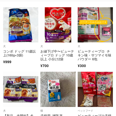
犬
犬
犬
コンボ ドッグ 11歳以
お値下げ中〜ビューテ
ビューティープロ チ
上(160g×3袋)
ィープロ ドッグ 10歳
キン味・サツマイモ味
以上 小分け2袋
パウダー 6包
¥999
¥700
¥300
犬
猫
ペットフード
【新品、未開封】犬
子猫用 哺乳器
ビューティープロ子猫