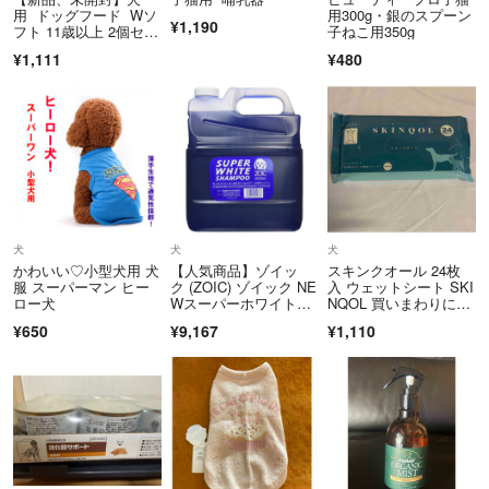
用 ドッグフード Wソ
用300g・銀のスプーン
¥1,190
フト 11歳以上 2個セッ
子ねこ用350g
ト シニア用
¥1,111
¥480
犬
犬
犬
かわいい♡小型犬用 犬
【人気商品】ゾイッ
スキンクオール 24枚
服 スーパーマン ヒー
ク (ZOIC) ゾイック NE
入 ウェットシート SKI
ロー犬
Wスーパーホワイトシ
NQOL 買いまわりに最
ャンプー
適
¥650
¥9,167
¥1,110