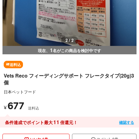
1 / 2
1
現在、
名がこの商品を検討中です
送料込
Vets Reco フィーディングサポート フレークタイプ(20g)3
個
日本ペットフード
677
¥
送料込
11
条件達成でポイント最大
倍還元！
確認する
いいね 1件
コメント 0件