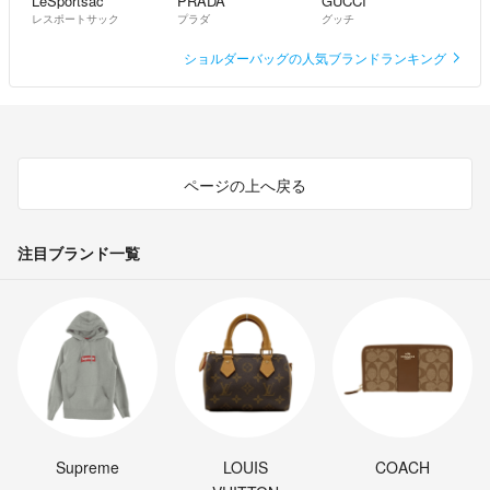
LeSportsac
PRADA
GUCCI
レスポートサック
プラダ
グッチ
ショルダーバッグの人気ブランドランキング
●備考
保護カバーとタグ付きの未使用品となります。
画像9・10枚目はイメージ画像となります。
特に目立つような汚れやダメージなどはございません。
長期に渡る個人保管品の為、画像や説明にないわずかなものはご了承くだ
ページの上へ戻る
さいませ。
全体的にとても綺麗で、まだまだ十分にご活躍いただけるコンディション
です。
注目ブランド一覧
BB-981
●発送
商品はプチプチで包み、ビニール袋または段ボールに梱包した状態にて、
なるべく24時間以内の対応を心掛けております。
Supreme
LOUIS
COACH