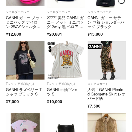
ショルダーバッグ
ショルダーバッグ
ショルダーバッグ
GANNI ガニー ノット
2777* 美品 GANNI ガ
GANNI ガニー サテ
ミニバッグ ナイロ
ニー ノット ミニバッ
ン 巾着 ショルダーバ
ン 2WAYショルダ
グ 2way 黒 ベロア ハ
ッグ ブラック
ー ネオンピンク
ンドバッグ ショルダ
¥12,800
¥20,881
¥15,800
ーバッグ BLK ブラッ
ク
Tシャツ(半袖/袖なし)
Tシャツ(半袖/袖なし)
ロングスカート
GANNI ラズベリー T
GANNI 半袖Tシャ
人気！GANNI Pleate
シャツ ブラック S
ツ S
d Georgette Skirt レオ
パード柄
¥7,000
¥10,000
¥7,500