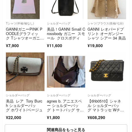
Tシャツ(半袖/袖なし)
ショルダーバッグ
シャツ/ブラウス(長袖/七分)
GANNIガニーPINK P
美品！GANNI Small C
GANNI レオパードプ
OODLEグラフィッ
rossbody ガニー スモ
リント オーガンジー
ク Tシャツオーガニッ
ール クロスボディ
シャツ シアー 34 美品
クコットン
¥7,900
¥11,600
¥19,800
ショルダーバッグ
ショルダーバッグ
ショルダーバッグ
美品 レア Tory Burc
agnes b. アニエスベ
【6hb0510】シャネ
h ショルダーバッ
ー ショルダーバッ
ル ショルダーバッ
グ ホワイト/ベージュ
グ トートバッグ サコ
グ マトラッセ Wチェ
ッシュ
ーン ラムスキン ブラ
¥22,000
¥1,800
¥608,290
ック ゴールド金具
【中古】レディース
関連商品をもっと見る