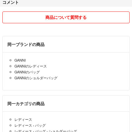
コメント
●実寸サイズ
商品について質問する
縦 19cm
横(最大) 16cm
マチ 14cm
持ち手(開口部より全長) 34cm
同一ブランドの商品
ストラップ(開口部より全長) 100cm
素人採寸のため多少の誤差はご容赦ください。
GANNI
GANNIのレディース
GANNIのバッグ
GANNIのショルダーバッグ
●商品状態
《状態》 S
同一カテゴリの商品
Ｓ 新品〜新品同様の商品
AA 中古品として良い
Ａ 中古品としてまあまあ良い
レディース
Ｂ 中古品として普通
レディース
›
バッグ
Ｃ 中古品として悪いがまだ使える
レディース
›
バッグ
›
ショルダーバッグ