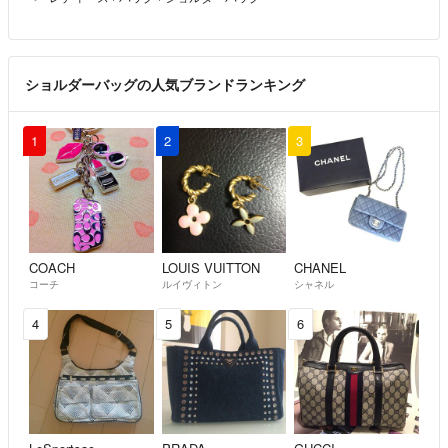
Ｄ 中古品として悪い(難ありを含む)
汚れやダメージなど状態の感じ方には個人差がありますのでしっかりと画
ショルダーバッグの人気ブランドランキング
像をご確認ください。
1
2
3
●特徴
レディース
カジュアル
ロゴ
チェーン
COACH
LOUIS VUITTON
CHANEL
金具
コーチ
ルイヴィトン
シャネル
スナップボタン
4
5
6
人気
●付属品
保存袋