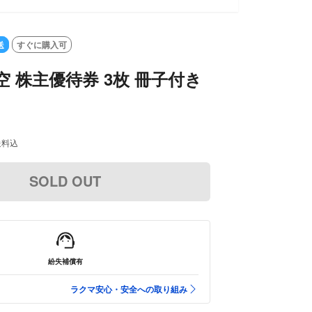
送
すぐに購入可
日空 株主優待券 3枚 冊子付き
送料込
SOLD OUT
紛失補償有
ラクマ安心・安全への取り組み