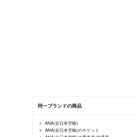
同一ブランドの商品
ANA(全日本空輸)
ANA(全日本空輸)のチケット