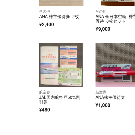
その他
その他
ANA 株主優待券 2枚
ANA 全日本空輸 株
優待 8枚セット
¥2,400
¥9,000
航空券
航空券
JAL国内航空券50%割
ANA株主優待券
引券
¥1,000
¥480