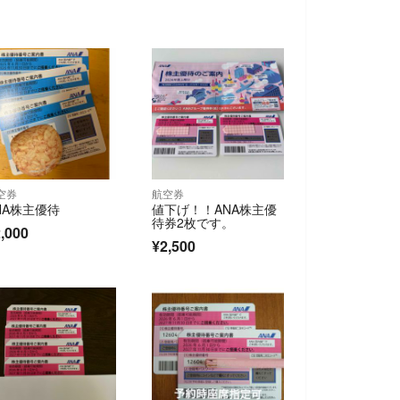
空券
航空券
NA株主優待
値下げ！！ANA株主優
待券2枚です。
,000
¥2,500