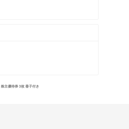
空 株主優待券 3枚 冊子付き