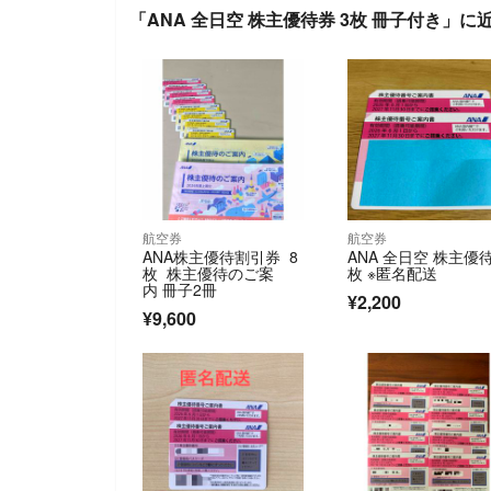
「ANA 全日空 株主優待券 3枚 冊子付き」に
航空券
航空券
ANA株主優待割引券 8
ANA 全日空 株主優待
枚 株主優待のご案
枚 ※匿名配送
内 冊子2冊
¥2,200
¥9,600