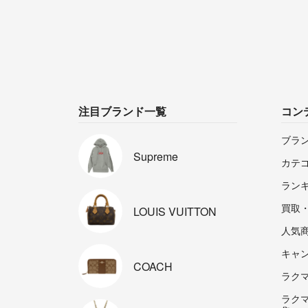
注目ブランド一覧
コン
ブラ
Supreme
カテ
ラン
買取
LOUIS
VUITTON
人気
キャ
COACH
ラクマp
ラク