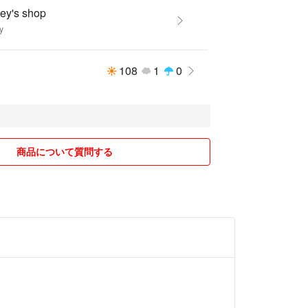
ey's shop
y
108
1
0
商品について質問する