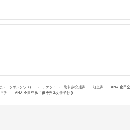
(ゼンニッポンクウユ)）
チケット
乗車券/交通券
航空券
ANA 全日
航空券
ANA 全日空 株主優待券 3枚 冊子付き