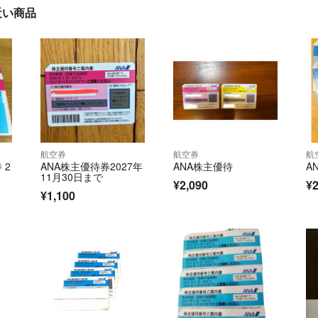
近い商品
航空券
航空券
航
 2
ANA株主優待券2027年
ANA株主優待
A
11月30日まで
¥2,090
¥2
¥1,100