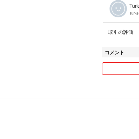
Turk
Turke
取引の評価
コメント