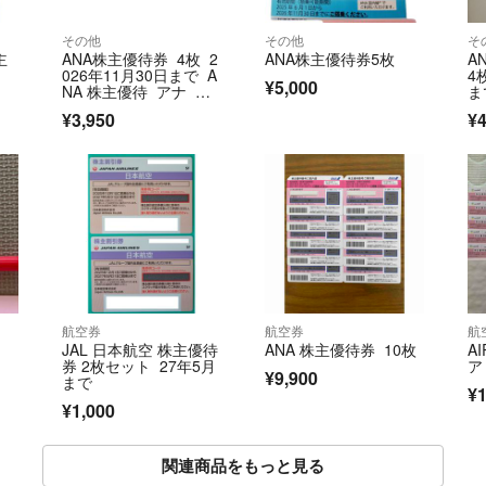
その他
その他
そ
主
ANA株主優待券 4枚 2
ANA株主優待券5枚
A
026年11月30日まで A
4
¥5,000
NA 株主優待 アナ 全
ま
日空
¥3,950
¥4
航空券
航空券
航
JAL 日本航空 株主優待
ANA 株主優待券 10枚
A
券 2枚セット 27年5月
ア
¥9,900
まで
¥1
¥1,000
関連商品をもっと見る