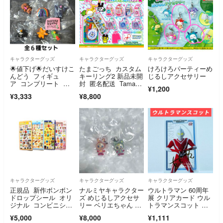
キャラクターグッズ
キャラクターグッズ
キャラクターグッズ
🌟値下げ🌟だいすけこ
たまごっち カスタム
けろけろパーティーめ
んどう フィギュ
キーリング2 新品未開
じるしアクセサリー
ア コンプリート 全
封 匿名配送 Tamago
¥1,200
６種セット
tchi
¥3,333
¥8,800
キャラクターグッズ
キャラクターグッズ
キャラクターグッズ
正規品 新作ボンボン
ナルミヤキャラクター
ウルトラマン 60周年
ドロップシール オリ
ズ めじるしアクセサ
展 クリアカード ウル
ジナル コンビニシリ
リー ベリエちゃん ブ
トラマンスコット 入
ーズ4種
ルーベリエちゃん
場特典
¥5,000
¥8,000
¥1,111