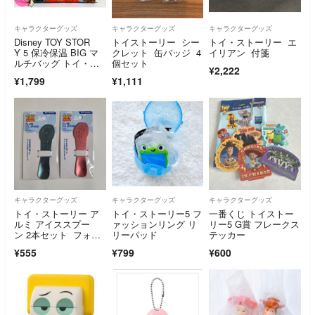
キャラクターグッズ
キャラクターグッズ
キャラクターグッズ
Disney TOY STOR
トイストーリー シー
トイ・ストーリー エ
Y 5 保冷保温 BIG マ
クレット 缶バッジ 4
イリアン 付箋
ルチバッグ トイ・ス
個セット
¥2,222
トーリー 5 大容量 ポ
¥1,799
¥1,111
ケット付き マルチ バ
ッグ
キャラクターグッズ
キャラクターグッズ
キャラクターグッズ
トイ・ストーリー ア
トイ・ストーリー5 フ
一番くじ トイストー
ルミ アイススプー
ァッションリング リ
リー5 G賞 フレークス
ン 2本セット フォー
リーパッド
テッカー
キー
¥555
¥799
¥600