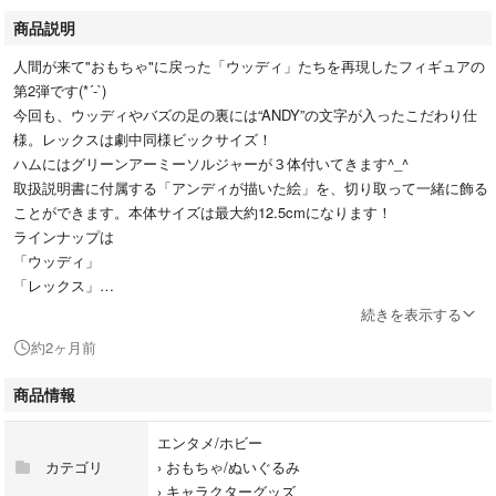
商品説明
人間が来て"おもちゃ"に戻った「ウッディ」たちを再現したフィギュアの
第2弾です(*´-`)
今回も、ウッディやバズの足の裏には“ANDY”の文字が入ったこだわり仕
様。レックスは劇中同様ビックサイズ！
ハムにはグリーンアーミーソルジャーが３体付いてきます^_^
取扱説明書に付属する「アンディが描いた絵」を、切り取って一緒に飾る
ことができます。本体サイズは最大約12.5cmになります！
ラインナップは
「ウッディ」
「レックス」
「バズ・ライトイヤー」
続きを表示する
「ハム+グリーンアーミーソルジャー×3」の全4種です
約2ヶ月前
☆価格が変動する場合もございますので、あらかじめご了承ください(*´ー
商品情報
｀*)
☆カプセルから取り出しての発送になります。カプセルはつきません。
エンタメ/ホビー
☆即購入OKです(*´ー｀*)
カテゴリ
›
おもちゃ/ぬいぐるみ
☆発送日の目安期間内でのお送りとなりますので、あらかじめご了承くだ
›
キャラクターグッズ