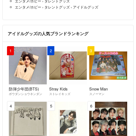
エンタメ/ホビー
›
タレントグッズ
エンタメ/ホビー
›
タレントグッズ
›
アイドルグッズ
アイドルグッズの人気ブランドランキング
1
2
3
防弾少年団(BTS)
Stray Kids
Snow Man
ボウダンショウネンダン
ストレイキッズ
スノーマン
4
5
6