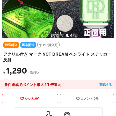
2 / 3
送料込
匿名配送
すぐに購入可
アクリル付き マーク NCT DREAM ペンライト ステッカー
反射
1,290
¥
送料込
11
条件達成でポイント最大
倍還元！
確認する
いいね 0件
コメント 0件