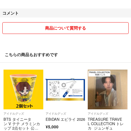
3個 → 300円引き
4個 → 400円引き
コメント
5個 → 500円引き
6個 → 600円引き
7個 → 700円引き
商品について質問する
ーーーーーーーーーーーーーーーーーーーーー
・全商品即購入⭕
・匿名配送、丁寧な防水対策をして発送いたします。
こちらの商品もおすすめです
・沖縄から発送いたします。
アイドルグッズ
アイドルグッズ
アイドルグッズ
BTS タイニータ
EBiDAN エビライ 2026
TREASURE TRAVE
ン V テテ メラミンカ
L COLLECTION トレ
¥5,000
ップ 2点セット 公
カ ジュンギュ