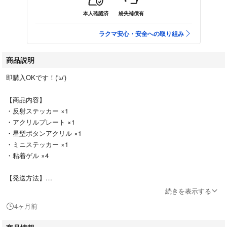
本人確認済
紛失補償有
ラクマ安心・安全への取り組み
商品説明
即購入OKです！('ω')
【商品内容】
・反射ステッカー ×1
・アクリルプレート ×1
・星型ボタンアクリル ×1
・ミニステッカー ×1
・粘着ゲル ×4
【発送方法】
匿名配送・防水梱包で丁寧にお届けいたします。安心してご利用くださ
続きを表示する
い。
4ヶ月前
#NCT #NCT127 #NCTDREAM #NCTU #WayV #wish