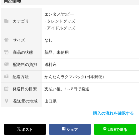
商品情報
#ペンライトアクリル #エヌシーティー #新鈍器 #草鈍器
#NCTステッカー #ペンライトステッカー
エンタメ/ホビー
#マーク #ヘチャン #ジェミン #ロンジュン #ジェノ
カテゴリ
›
タレントグッズ
#チョンロ #チソン #テン #テイル #ヤンヤン #ヘンドリー
›
アイドルグッズ
#ウィンウィン #ドヨン #サクヤ #リク #ジェヒ #リョウ #シオン
#たまあり #SSA #WICHU #ウィチュ
サイズ
なし
商品の状態
新品、未使用
配送料の負担
送料込
配送方法
かんたんラクマパック(日本郵便)
発送日の目安
支払い後、1～2日で発送
発送元の地域
山口県
購入の流れを確認する
ポスト
シェア
LINEで送る