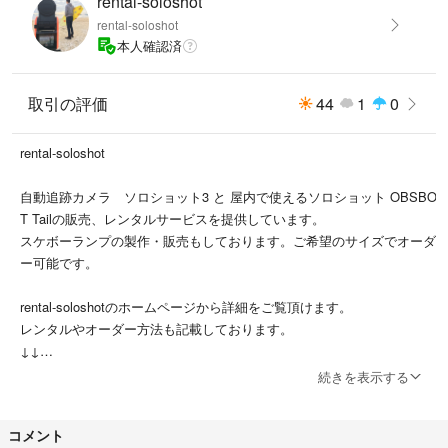
rental-soloshot
②屋外でも劣化しにくい
rental-soloshot
滑走面にNFボードという高価で耐摩耗性、耐水性に優れた板を採用して
本人確認済
おります。これにより、屋外でも劣化しにくく、よく見るベニヤが水を吸
ってふやけて剥がれる、みたいな事はありません。多くのショップ、パー
クで採用されております。
取引の評価
44
1
0
材木店のプロがカットしていますので仕上がりが綺麗でバリ等もありませ
ん。
rental-soloshot
組立キットは誰でも組み立てできる様に設計しています。
自動追跡カメラ ソロショット3 と 屋内で使えるソロショット OBSBO
購入を検討の方はrental-soloshotのホームページで組み立て方の動画を公
T Tailの販売、レンタルサービスを提供しています。
開していますので参考にしてください。
スケボーランプの製作・販売もしております。ご希望のサイズでオーダ
ー可能です。
ハンドメイドの為、多少のビス浮きや寸法の差異、傷、汚れ等あります。
神経質な方はご遠慮下さい。
rental-soloshotのホームページから詳細をご覧頂けます。
商品破損時の補償や使用による怪我や事故の補償ありません。
レンタルやオーダー方法も記載しております。
あくまで購入者様の自己責任でご利用ください。
↓↓
rental-soloshot で検索ください。
続きを表示する
※愛知県に引取に来れる方、手渡大歓迎です。
※組立キット購入の方で希望あれば電動ドライバー貸出致します※電動ドラ
よろしくお願い致します。
イバー返却時の送料はご負担ください。
コメント