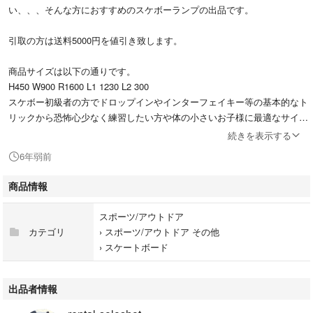
い、、、そんな方におすすめのスケボーランプの出品です。
引取の方は送料5000円を値引き致します。
商品サイズは以下の通りです。
H450 W900 R1600 L1 1230 L2 300
スケボー初級者の方でドロップインやインターフェイキー等の基本的なト
リックから恐怖心少なく練習したい方や体の小さいお子様に最適なサイズ
で設計しています。
続きを表示する
大人ひとりでも移動できますので、どこかへ移動しての練習も可能です。
6年弱前
在庫ありの為、直近の土日に発送できます。
商品情報
商品の特徴
①手軽に設置
スポーツ/アウトドア
組立キット採用により、組立費や送料を大幅カットし、お客様により安く
カテゴリ
›
スポーツ/アウトドア その他
ご提供出来る様にしております。
›
スケートボード
また、不要になった場合の解体し易さも考慮して設計している為、ビスを
外すだけで簡単に解体できます。解体して一時的に保管しておく、なんて
事も可能です。
出品者情報