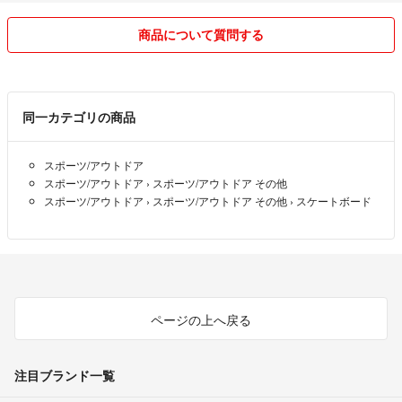
#サーフスケート
商品について質問する
#スケボー
#スケートボード
#ランプ
#サーフィン
#ソロショット
同一カテゴリの商品
#soloshot
#OBSBOT
スポーツ/アウトドア
スポーツ/アウトドア
›
スポーツ/アウトドア その他
スポーツ/アウトドア
›
スポーツ/アウトドア その他
›
スケートボード
ページの上へ戻る
注目ブランド一覧