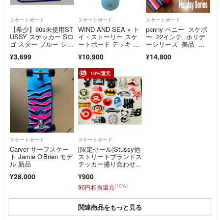
スケートボード
スケートボード
スケートボード
【希少】90s未使用ST
WIND AND SEA × ト
penny ペニー スケボ
USSY ステッカー Sロ
イ・ストーリー スケ
ー 22インチ ホリデ
ゴ スター ブルー シル
ートボード デッキ ス
ーシリーズ 美品 メ
バー
ケボー
ンテナンス済み スケ
¥3,699
¥10,900
¥14,800
ートボード コンプリ
ート Aztec
10%還元
スケートボード
スケートボード
Carver サーフスケー
[限定セール]Stussy他
ト Jamie O'Brien モデ
ストリートブランドス
ル 新品
テッカー盛り合わせ5
5枚セット
¥28,000
¥900
(10%)
90円相当還元
関連商品をもっと見る