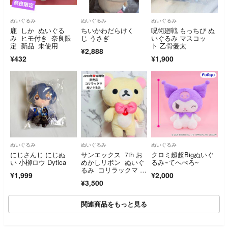
ぬいぐるみ
ぬいぐるみ
ぬいぐるみ
鹿 しか ぬいぐる
ちいかわだらけく
呪術廻戦 もっちび ぬ
み ヒモ付き 奈良限
じ うさぎ
いぐるみ マスコッ
定 新品 未使用
ト 乙骨憂太
¥2,888
¥432
¥1,900
ぬいぐるみ
ぬいぐるみ
ぬいぐるみ
にじさんじ にじぬ
サンエックス 7th お
クロミ超超Bigぬいぐ
い 小柳ロウ Dytica
めかしリボン ぬいぐ
るみ~てへぺろ~
るみ コリラックマ 7
¥1,999
¥2,000
周年 日本
¥3,500
関連商品をもっと見る