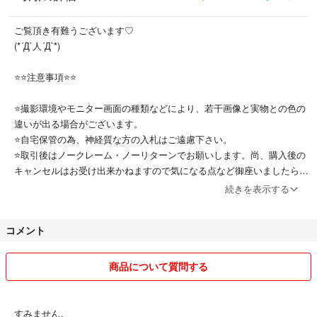
ご覧頂き有難うございます♡
(*´Д`人´Д`*)
⭐⭐注意事項⭐⭐
⭐撮影環境やモニター画面の種類などにより、若干画像と実物との色の
違いが出る場合がございます。
⭐自宅保管の為、神経質な方の入札はご遠慮下さい。
⭐取引後はノークレーム・ノーリターンでお願いします。尚、購入後の
キャンセルはお受け出来かねますので気になる点など御座いましたら、
どんなことでも構いませんのでご質問お願い致します|(llllll´3`llllll)|
続きを表示する
子供がいてるので
コメント
すぐに返事返せれない場合がありますので
宜しくお願いします。
商品について質問する
すみません。