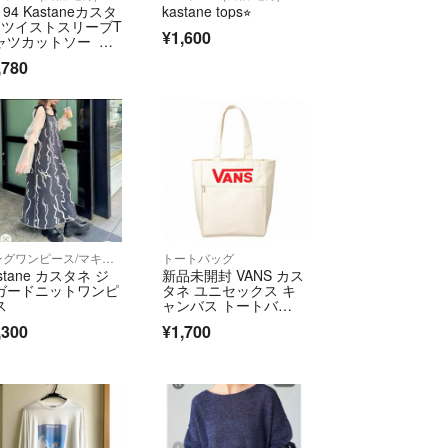
194 Kastaneカスタ
kastane tops⭐︎
ト運輸
 ツイストスリーブT
¥1,600
ャツカットソー 七
 綿
,780
2〜3日で発送と表示されますが、
発送となります。
て】
は下記URLからご確認ください。
ri-abj.com/auctionsize/sizelist.html
ントはラクマ公式パートナーの株式会社ABJによっ
す。
ロングワンピース/マキシワンピース
トートバッグ
stane カスタネ ジ
新品未開封 VANS カス
ガードニットワンピ
タネ ユニセックス キ
ス
ャンバス トートバッ
グ 付録
fficial/law/abj/
,300
¥1,700
official/law/abj/#return_policy