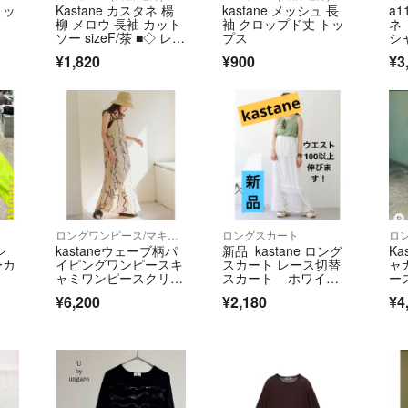
トッ
Kastane カスタネ 楊
kastane メッシュ 長
a1
【配送業者】ヤマ
柳 メロウ 長袖 カット
袖 クロップド丈 トッ
ネ
ソー sizeF/茶 ■◇ レデ
プス
シ
ィース
分
【発送について】
¥1,820
¥900
¥3
発送までの日数が
2～3営業日での
【採寸方法につい
※当店の採寸方法
https://www.kaito
※こちらのアカウ
て運営されていま
ロングワンピース/マキシワンピース
ロングスカート
シ
kastaneウェーブ柄パ
新品 kastane ロング
Ka
ーカ
イピングワンピースキ
スカート レース切替
ャ
▼特商法
ャミワンピースクリー
スカート ホワイ
ー
ム
ト フリルスカート テ
https://fril.jp/ts/o
¥6,200
¥2,180
¥4
ィアードスカート ニ
ット 白 大きいサイズ
▼返品特約
https://fril.jp/ts/