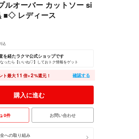
プルオーバー カットソー si
黒 ■◇ レディース
料込
査を経たラクマ公式ショップです
なったら【いいね♡】しておトク情報をゲット
11
2
確認する
ント最大
倍+
%還元！
購入に進む
 0件
お問い合わせ
全への取り組み