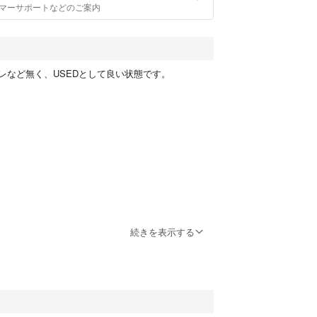
マーサポートなどのご案内
レなど無く、USEDとして良い状態です。
続きを表示する
cm
） 61cm