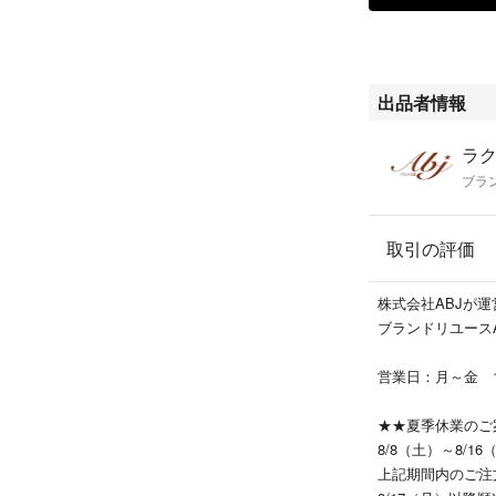
【弊社管理番号】
LBFG111563
出品者情報
ラク
ブラ
取引の評価
株式会社ABJが
ブランドリユース
営業日：月～金 
★★夏季休業のご
8/8（土）～8/
上記期間内のご注