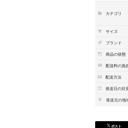
全長 -
袖丈 53cm
カテゴリ
【配送方法・送料
ラクマのシステム
サイズ
ヤマト運輸にて発
ブランド
【ご注意】
こちらの商品は北
商品の状態
上記地域よりご購
お取引キャンセル
配送料の負
配送方法
【お問い合わせに
大変恐縮ではござ
発送日の目
は、
ご回答をいたしか
発送元の地
・商品の状態、季
・商品画像追加の
・お値下げについ
ポスト