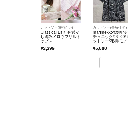
カットソー(長袖/七分)
カットソー(長袖/七分)
Classical Elf 配色透か
marimekko/総柄7
し編みメロウフリルト
チュニック/綿100/
ップス
ットソー/花柄/モノ
ロS
¥2,399
¥5,600