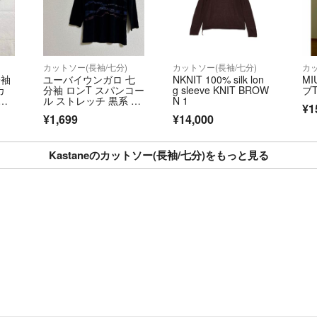
カットソー(長袖/七分)
カットソー(長袖/七分)
カッ
分袖
ユーバイウンガロ 七
NKNIT 100% silk lon
M
カ
分袖 ロンT スパンコー
g sleeve KNIT BROW
ブ
ク
ル ストレッチ 黒系 薄
N 1
¥1
手 トップス
¥1,699
¥14,000
Kastaneのカットソー(長袖/七分)をもっと見る