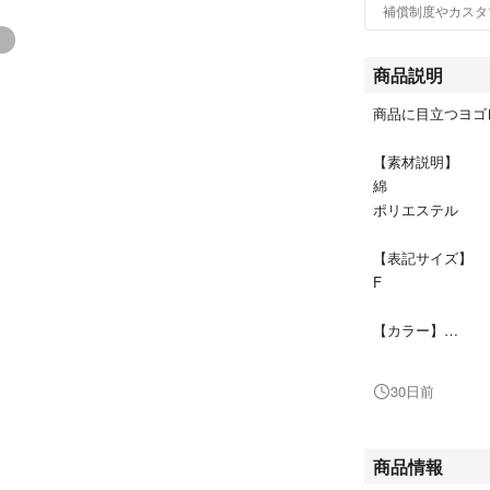
補償制度やカスタ
商品説明
商品に目立つヨゴ
【素材説明】
綿
ポリエステル
【表記サイズ】
F
【カラー】
白ｘ黒
30日前
【実寸サイズ】
肩幅 -
身幅（脇下） 55
商品情報
後ろ着丈（襟元より