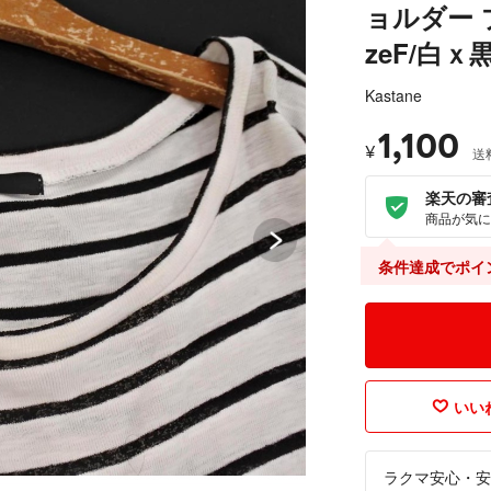
ョルダー 
zeF/白ｘ
Kastane
1,100
¥
送
楽天の審
商品が気に
条件達成でポイ
いいね
ラクマ安心・安