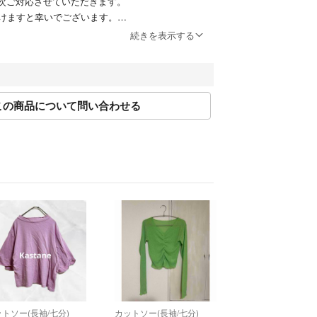
順次ご対応させていただきます。
けますと幸いでございます。
続きを表示する
縄への配送不可の商品がございます。
いますが、ご購入前に商品説明文をご確認いただき
たします。
この商品について問い合わせる
ついて】
いますが、以下のお問い合わせ内容につきまして
ねますので予めご了承くださいませ。
いて（状態・季節感・サイズ・デザイン等）
ご依頼
て
て】
いるものが全てとなります。
いない、リボンやベルト等は付属いたしません。
トソー(長袖/七分)
カットソー(長袖/七分)