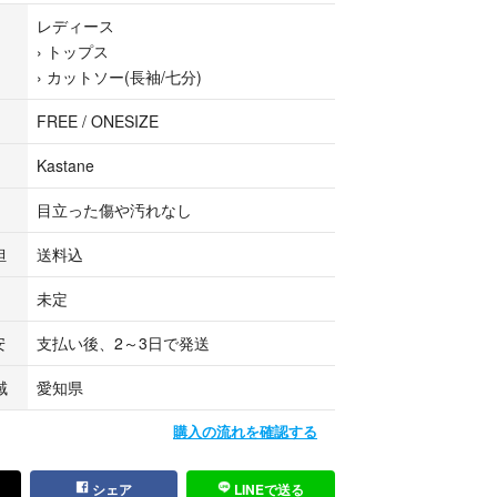
レディース
›
トップス
›
カットソー(長袖/七分)
に関して】
仕様上、配送方法が未定と表示されますが、
FREE / ONESIZE
送させていただきます。
Kastane
海道・沖縄への配送は不可となります。
目立った傷や汚れなし
入いただいた場合、大変恐縮ではございますが、
とさせていただきます。予めご了承くださいませ。
担
送料込
未定
ついて】
いますが、以下のお問い合わせ内容につきまして
安
支払い後、2～3日で発送
ねますので予めご了承くださいませ。
域
愛知県
節感、サイズ、デザイン等について
購入の流れを確認する
ご依頼
て
シェア
LINEで送る