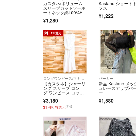
カスタネ/ボリューム
Kastane ショート
スリーブカットソーボ
プス
ートネック綿100%Fサ
¥1,222
イズ☘️
¥1,280
1%還元
ロングワンピース/マキシワンピース
パーカー
【カスタネ】シャーリ
新品 Kastane メッ
ング スリーブ ロン
ュレースアップパ
グ ワンピース コット
ー
ン長袖 白ホワイト
¥3,180
¥1,580
(1%)
31円相当還元