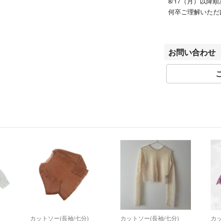
8/17（月）以降
何卒ご理解いただ
【※ご注意※】
一部、北海道・沖
お問い合わせ
大変恐縮ではござ
ますようお願いい
【お問い合わせに
大変恐縮ではござ
は、
ご回答をいたしか
・個々の商品につ
・商品画像追加の
・お値下げについ
【付属品等につい
商品画像に写って
商品画像に写って
カットソー(長袖/七分)
カットソー(長袖/七分)
カッ