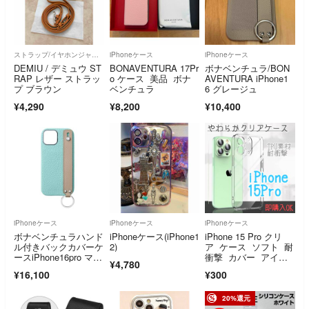
ストラップ/イヤホンジャック
iPhoneケース
iPhoneケース
DEMIU / デミュウ ST
BONAVENTURA 17Pr
ボナベンチュラ/BON
RAP レザー ストラッ
o ケース 美品 ボナ
AVENTURA iPhone1
プ ブラウン
ベンチュラ
6 グレージュ
¥4,290
¥8,200
¥10,400
iPhoneケース
iPhoneケース
iPhoneケース
ボナベンチュラハンド
iPhoneケース(iPhone1
iPhone 15 Pro クリ
ル付きバックカバーケ
2)
ア ケース ソフト 耐
ースiPhone16pro マー
衝撃 カバー アイフ
¥4,780
レブルー
ォン
¥16,100
¥300
20%還元