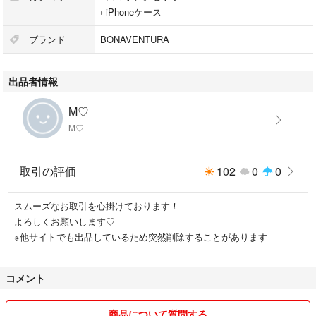
›
iPhoneケース
目立つ汚れや割れはないです。
革専用のアルコールで消毒済みですので
ブランド
BONAVENTURA
ご安心下さい。
出品者情報
中古品であることにご理解頂ける方
よろしくお願いします♡
M♡
M♡
#ボナベンチュラ
#iPhoneケース
#スマホケース
取引の評価
102
0
0
カラー···ピンク
スムーズなお取引を心掛けております！
製品タイプ···ケース
よろしくお願いします♡
※他サイトでも出品しているため突然削除することがあります
コメント
商品について質問する