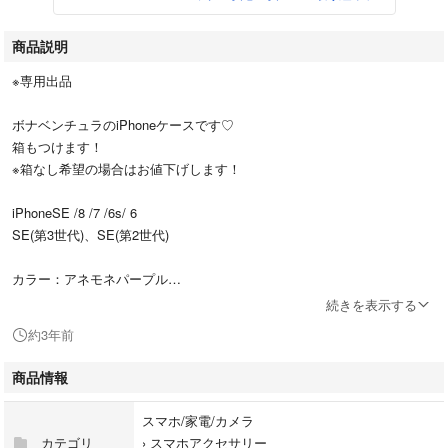
商品説明
※専用出品
ボナベンチュラのiPhoneケースです♡
箱もつけます！
※箱なし希望の場合はお値下げします！
iPhoneSE /8 /7 /6s/ 6
SE(第3世代)、SE(第2世代)
カラー：アネモネパープル
シュリンクレザー
続きを表示する
約3年前
公式オンラインで購入しました。
カードを入れられるポケットがついています。
商品情報
2ヶ月程度使用しました。
スマホ/家電/カメラ
スマホを買い替えたため出品します。
カテゴリ
›
スマホアクセサリー