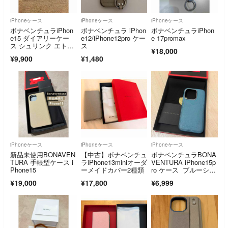
iPhoneケース
iPhoneケース
iPhoneケース
ボナベンチュラiPhon
ボナベンチュラ iPhon
ボナベンチュラiPhon
e15 ダイアリーケー
e12/iPhone12pro ケー
e 17promax
ス シュリンク エトー
ス
¥18,000
プグレージュ
¥9,900
¥1,480
iPhoneケース
iPhoneケース
iPhoneケース
新品未使用BONAVEN
【中古】ボナベンチュ
ボナベンチュラBONA
TURA 手帳型ケース i
ラiPhone13miniオーダ
VENTURA iPhone15p
Phone15
ーメイドカバー2種類
ro ケース ブルーシア
ン
¥19,000
¥17,800
¥6,999