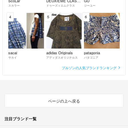
ScoLar
DEUXIEME CLASSE
GU
スカラー
ドゥーズィエムクラス
ジーユー
4
5
6
sacai
adidas Originals
patagonia
サカイ
アディダスオリジナルス
パタゴニア
ブルゾンの人気ブランドランキング
ページの上へ戻る
注目ブランド一覧