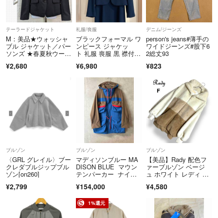
テーラードジャケット
礼服/喪服
デニム/ジーンズ
M：美品★ウォッシャ
ブラックフォーマル ワ
person's jeans#薄手の
ブル ジャケット／パー
ンピース ジャケッ
ワイドジーンズ#股下6
ソンズ ★春夏秋ウー
ト 礼服 喪服 黒 襟付
2総丈93
ル・ブラック
き 9号
¥2,680
¥6,980
¥823
ブルゾン
ブルゾン
ブルゾン
〈GRL グレイル〉ブー
マディソンブルー MA
【美品】Rady 配色フ
クレダブルジップブル
DISON BLUE マウン
ァーブルゾン ベージ
ゾン[on260]
テンパーカー ナイロ
ュ ホワイト レディ フ
ンブルゾンジャケッ
ード ファーパーカ
¥2,799
¥154,000
¥4,580
ト
ー ゆったり もこも
こ レディース【F】
1%還元