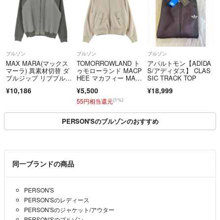
ブルゾン
ブルゾン
ブルゾン
MAX MARA(マックス
TOMORROWLAND ト
アパルトモン【ADIDA
マーラ) 異素材切替 ダ
ゥモローランド MACP
S/アディダス】 CLAS
ブルジップ リブブルゾ
HEE マカフィー MA-
SIC TRACK TOP
ン
1 ジップアップ ボンバ
¥10,186
¥5,500
¥18,999
ージャケット ブルゾ
ン ベージュ
(1%)
55円相当還元
PERSON'Sのブルゾンのおすすめ
同一ブランドの商品
PERSON'S
PERSON'Sのレディース
PERSON'Sのジャケット/アウター
PERSON'Sのブルゾン