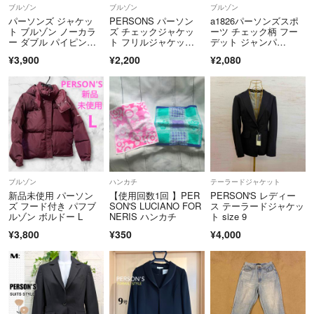
ブルゾン
ブルゾン
ブルゾン
パーソンズ ジャケッ
PERSONS パーソン
a1826パーソンズスポ
ト ブルゾン ノーカラ
ズ チェックジャケッ
ーツ チェック柄 フー
ー ダブル パイピン
ト フリルジャケッ
デット ジャンパ
グ M 紺
ト S 美品
ー L グリーン系
¥3,900
¥2,200
¥2,080
ブルゾン
ハンカチ
テーラードジャケット
新品未使用 パーソン
【使用回数1回 】PER
PERSON'S レディー
ズ フード付き パフブ
SON'S LUCIANO FOR
ス テーラードジャケッ
ルゾン ボルドー L
NERIS ハンカチ
ト size 9
¥3,800
¥350
¥4,000