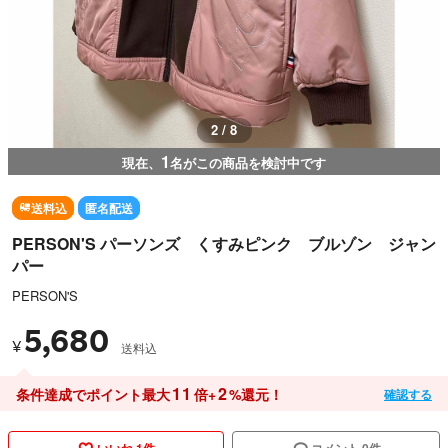
3 / 8
1
現在、
名がこの商品を検討中です
送料込
匿名配送
PERSON'S パーソンズ くすみピンク ブルゾン ジャン
パー
PERSON'S
5,680
¥
送料込
11
2
条件達成でポイント最大
倍+
%還元！
確認する
いいね 1件
コメント 0件