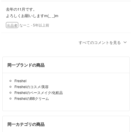
去年の11月です。
よろしくお願いしますm(_ _)m
なーこ
- 5年以上前
出品者
コメント失礼致します。
すべてのコメントを見る
こちらはいつ頃購入した物になりますか？m(_ _)m
くま
- 5年以上前
同一ブランドの商品
Freshel
Freshelのコスメ/美容
Freshelのベースメイク/化粧品
FreshelのBBクリーム
同一カテゴリの商品