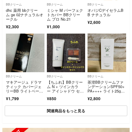
BBクリーム
BBクリーム
BBクリーム
dhc 薬用 bbクリー
ミシャ M パーフェク
オバジCデイセラムB
ム ge 02ナチュラルオ
トカバー BBクリー
B ナチュラル
ークル
ム プロ No.21
¥2,600
¥2,300
¥1,000
BBクリーム
BBクリーム
BBクリーム
マキアージュ ドラマ
【ちふれ】BBクリー
茶澄BBクリームファ
ティック カバージェ
ム N + ツインカラ
ンデーションSPF50+
リーBB ライトベージ
ー アイシャドウ セッ
PA++++ ライト25g新
ュ 30g
ト
品未開封
¥1,799
¥850
¥2,800
関連商品をもっと見る
SOLD OUT