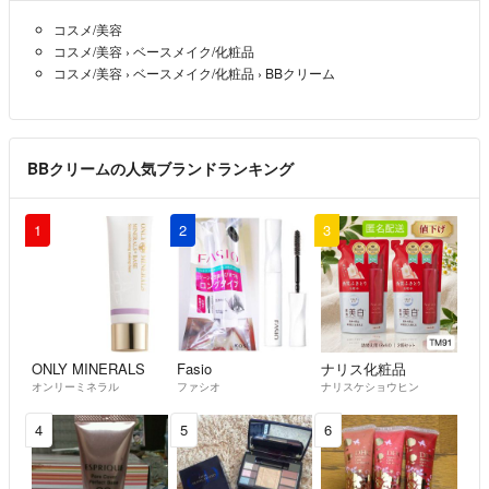
コスメ/美容
コスメ/美容
›
ベースメイク/化粧品
コスメ/美容
›
ベースメイク/化粧品
›
BBクリーム
BBクリームの人気ブランドランキング
1
2
3
ONLY MINERALS
Fasio
ナリス化粧品
オンリーミネラル
ファシオ
ナリスケショウヒン
4
5
6