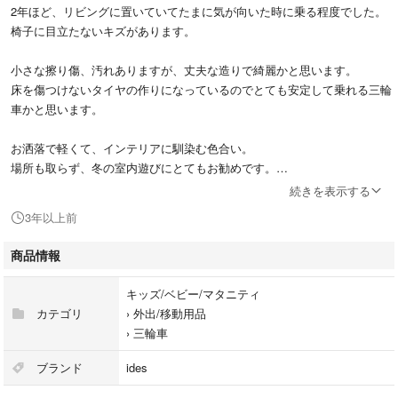
2年ほど、リビングに置いていてたまに気が向いた時に乗る程度でした。
椅子に目立たないキズがあります。
小さな擦り傷、汚れありますが、丈夫な造りで綺麗かと思います。
床を傷つけないタイヤの作りになっているのでとても安定して乗れる三輪
車かと思います。
お洒落で軽くて、インテリアに馴染む色合い。
場所も取らず、冬の室内遊びにとてもお勧めです。
続きを表示する
もう3歳になったのと引っ越しが1ヶ月後なので処分価格となります。
3年以上前
ブランド:アイデス(Ides)
商品情報
サイズ:幅20×長さ47.5×高さ34.5cm
重量:2.6㎏
キッズ/ベビー/マタニティ
対象年齢:一歳以上
カテゴリ
›
外出/移動用品
制限体重:20㎏
›
三輪車
子供が使用した物なので、ご理解いただける方のご購入宜しくお願いしま
ブランド
ides
す。