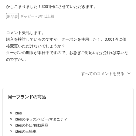
かしこまりました！3001円にさせていただきます。
ギャビー
- 3年以上前
出品者
コメント失礼します。
購入を検討しているのですが、クーポンを使用したく、3,001円に価
格変更いただけないでしょうか？
クーポンの期限が本日中ですので、お急ぎご対応いただければ幸いな
のですが…
lavi
- 3年以上前
すべてのコメントを見る
同一ブランドの商品
ides
idesのキッズ/ベビー/マタニティ
idesの外出/移動用品
idesの三輪車