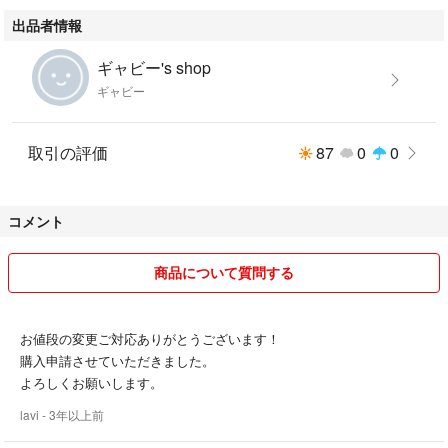
出品者情報
#玩具 #乗り物 #三輪車 #インテリア #1歳 #軽量 #お洒落 #1歳プレゼ
ント #室内三輪車 #室内遊び
ギャビー's shop
ギャビー
取引の評価
87
0
0
コメント
商品について質問する
お値段の変更ご対応ありがとうございます！
購入申請させていただきました。
よろしくお願いします。
lavi
- 3年以上前