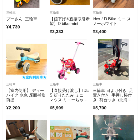
三輪車
三輪車
三輪車
プーさん 三輪車
【値下げ✳︎直接取引希
ides / D Bike ミニ ス
望】D-bike mini
ノーホワイト
¥4,730
¥3,333
¥3,400
三輪車
三輪車
三輪車
【室内使用】 ディー
【直接受け渡し】IDE
三輪車 日よけ付き 足
バイク 水色 座面補修
S 折りたたみ ミニー
置き付き 手押し棒付
前提
マウス.ミニーちゃん
き 荷台つき (北海道:
三輪車
手渡し)
¥2,200
¥5,999
¥5,700