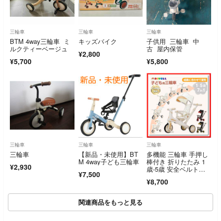
三輪車
三輪車
三輪車
BTM 4way三輪車 ミ
キッズバイク
子供用 三輪車 中
ルクティーベージュ
古 屋内保管
¥2,800
¥5,700
¥5,800
三輪車
三輪車
三輪車
三輪車
【新品・未使用】BT
多機能 三輪車 手押し
M 4way子ども三輪車
棒付き 折りたたみ 1
¥2,930
歳-5歳 安全ベルト付
¥7,500
き 2644
¥8,700
関連商品をもっと見る