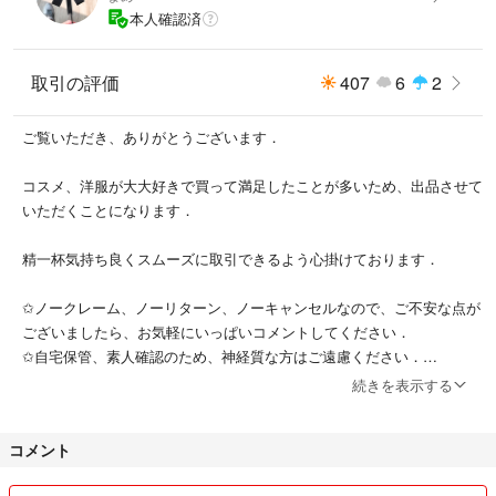
本人確認済
取引の評価
407
6
2
ご覧いただき、ありがとうございます．
コスメ、洋服が大大好きで買って満足したことが多いため、出品させて
いただくことになります．
精一杯気持ち良くスムーズに取引できるよう心掛けております．
✩ノークレーム、ノーリターン、ノーキャンセルなので、ご不安な点が
ございましたら、お気軽にいっぱいコメントしてください．
✩自宅保管、素人確認のため、神経質な方はご遠慮ください．
✩郵送トラブルに関しては一切責任を負えませんので、ご了承くださ
続きを表示する
い．
✩場合によってはコメント逃げブロックします．
コメント
是非、宜しくお願いします♡