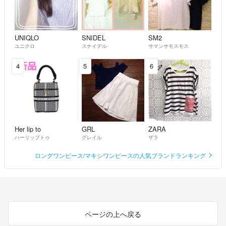
UNIQLO
SNIDEL
SM2
ユニクロ
スナイデル
サマンサモスモス
4
5
6
Her lip to
GRL
ZARA
ハーリップトゥ
グレイル
ザラ
ロングワンピース/マキシワンピースの人気ブランドランキング
ページの上へ戻る