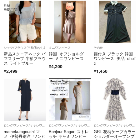
シャツ/ブラウス(半袖/袖なし)
ミニワンピース
その他
新品スクエアネック パ
韓国 オフショルダ
襟付き ブラック 韓国
フスリーブ 半袖ブラウ
ー ミニワンピース
ワンピース 美品 dholi
ス ライトブルー
c
¥4,200
¥2,499
¥1,450
ロングワンピース/マキシワンピース
ロングワンピース/マキシワンピース
ロングワンピース/マキシワンピース
mamekurogouchi マ
Bonjour Sagan ストレ
GRL 花柄ケープカラー
メ 伊勢丹別注 ワンピ
ッチ キャミワンピー
ショルダーオープンプ