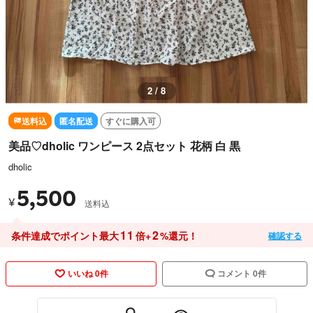
2 / 8
送料込
匿名配送
すぐに購入可
美品♡dholic ワンピース 2点セット 花柄 白 黒
dholic
5,500
¥
送料込
11
2
条件達成でポイント最大
倍+
%還元！
確認する
いいね 0件
コメント 0件