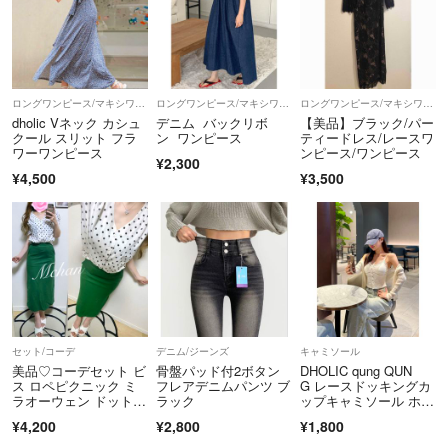
ロングワンピース/マキシワンピース
ロングワンピース/マキシワンピース
ロングワンピース/マキシワンピース
dholic Vネック カシュ
デニム バックリボ
【美品】ブラック/パー
クール スリット フラ
ン ワンピース
ティードレス/レースワ
ワーワンピース
ンピース/ワンピース
¥2,300
¥4,500
¥3,500
セット/コーデ
デニム/ジーンズ
キャミソール
美品♡コーデセット ビ
骨盤パッド付2ボタン
DHOLIC qung QUN
ス ロペピクニック ミ
フレアデニムパンツ ブ
G レースドッキングカ
ラオーウェン ドット
ラック
ップキャミソール ホワ
柄 ブラウス 緑 タイト
イト
¥4,200
¥2,800
¥1,800
スカート ストレッチ