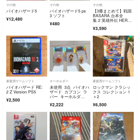
その他
その他
その他
バイオハザード5
バイオハザード5 ps
【3冊まとめて】戦国
3 ソフト
BASARA 台本全
¥12,480
集 2 英雄外伝 HERO
¥480
S 2 恋は夢、この世の
¥3,590
夢よ 3 宴 CAPCOM
家庭用ゲームソフト
キーホルダー
家庭用ゲームソフト
バイオハザード RE:
未使用 3点 バイオハ
ロックマン クラシッ
2 Z Version PS5
ザード カプコン ラ
クス コレクション 1
バー キーホルダ
＋2
¥2,500
ー バイオ ゲーム
¥2,222
¥6,500