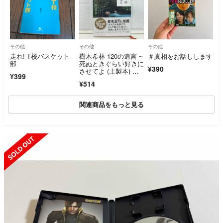
その他
その他
その他
走れ! T校バスケット
樹木希林 120の遺言 ~
＃真相をお話しします
部
死ぬときぐらい好きに
¥390
させてよ (上製本) 樹
¥399
木 希林
¥514
関連商品をもっと見る
SOLD OUT