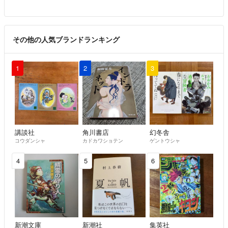
その他の人気ブランドランキング
1
2
3
講談社
角川書店
幻冬舎
コウダンシャ
カドカワショテン
ゲントウシャ
4
5
6
新潮文庫
新潮社
集英社