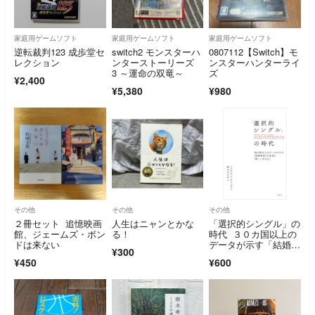
家庭用ゲームソフト
家庭用ゲームソフト
家庭用ゲームソフト
逆転裁判123 成歩堂セ
switch2 モンスターハ
0807112【Switch】モ
レクション
ンターストーリーズ
ンスターハンターライ
3 ～運命の双竜～
ズ
¥2,400
¥5,380
¥980
その他
その他
その他
２冊セット 追憶映画
人生はニャンとかな
「選択的シングル」の
館、ジェームズ・ボン
る！
時代 ３０カ国以上の
ドは来ない
データが示す「結婚神
¥300
話」の真実と「新しい
¥450
¥600
生き方」