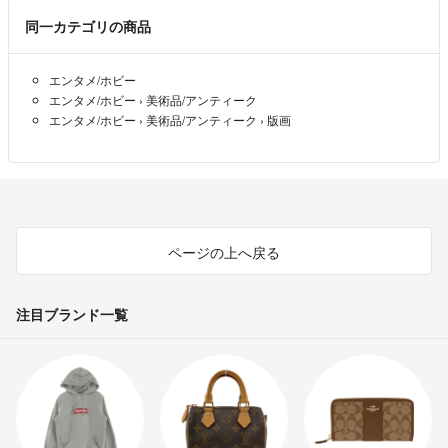
い致します。
同一カテゴリの商品
R Gallery
- 約5年前
エンタメ/ホビー
よろしくお願いします。
エンタメ/ホビー
›
美術品/アンティーク
エンタメ/ホビー
›
美術品/アンティーク
›
版画
深海
- 約5年前
今払います
Summer_7563
- 約5年前
ページの上へ戻る
申請させて頂いております
よろしくお願いします
注目ブランド一覧
ぽぽ
- 約5年前
購入申請しました。
kado
- 約5年前