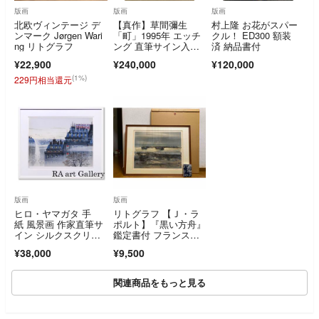
版画
版画
版画
北欧ヴィンテージ デ
【真作】草間彌生
村上隆 お花がスパー
ンマーク Jørgen Wari
「町」1995年 エッチ
クル！ ED300 額装
ng リトグラフ
ング 直筆サイン入
済 納品書付
り 額装済
¥22,900
¥240,000
¥120,000
(1%)
229円相当還元
版画
版画
ヒロ・ヤマガタ 手
リトグラフ 【Ｊ・ラ
紙 風景画 作家直筆サ
ポルト】『黒い方舟』
イン シルクスクリー
鑑定書付 フランス画
ン ポップアート 街
壇巨匠 大作
¥38,000
¥9,500
並 霧 版画作品 絵
画 真作保証 値下げ交
渉可能
関連商品をもっと見る