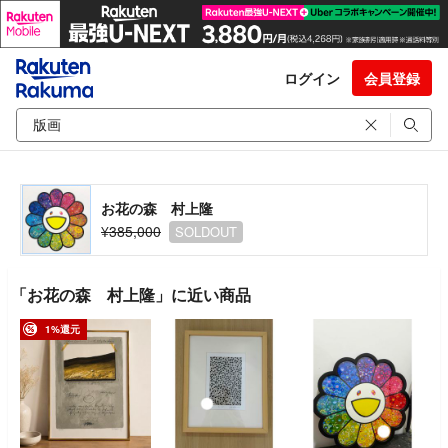
ログイン
会員登録
お花の森 村上隆
¥385,000
SOLDOUT
「お花の森 村上隆」に近い商品
1%還元