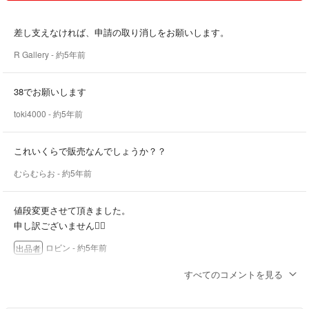
差し支えなければ、申請の取り消しをお願いします。
R Gallery
- 約5年前
38でお願いします
toki4000
- 約5年前
これいくらで販売なんでしょうか？？
むらむらお
- 約5年前
値段変更させて頂きました。
申し訳ございません🙇‍♂️
ロビン
- 約5年前
出品者
すべてのコメントを見る
購入申請しました。すぐに入金できます。
アート作品の取引実績は多数あり、評価100%です。何卒宜しくお願