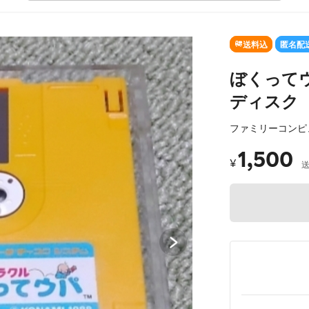
SOLD OUT
送料込
匿名配
ぼくって
ディスク
ファミリーコンピ
1,500
¥