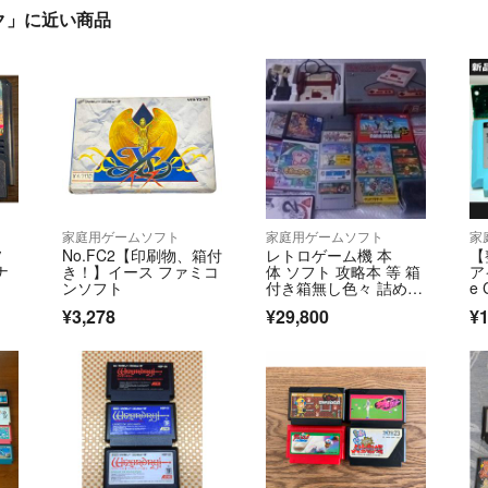
ク」に近い商品
家庭用ゲームソフト
家庭用ゲームソフト
家
ソ
No.FC2【印刷物、箱付
レトロゲーム機 本
【
ナ
き！】イース ファミコ
体 ソフト 攻略本 等 箱
ア
ンソフト
付き箱無し色々 詰め合
e
わせ 大量
F
¥3,278
¥29,800
¥1