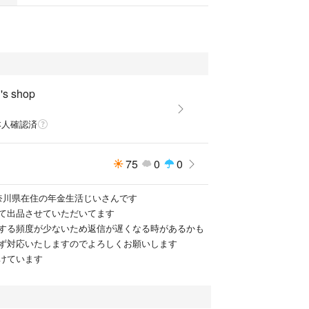
s shop
本人確認済
75
0
0
奈川県在住の年金生活じいさんです
て出品させていただいてます
する頻度が少ないため返信が遅くなる時があるかも
ず対応いたしますのでよろしくお願いします
けています