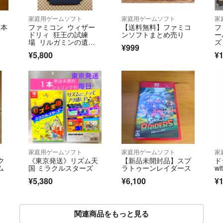
家庭用ゲームソフト
家庭用ゲームソフト
家
9本
ファミコン ウィザー
【送料無料】ファミコ
フ
ドリィ 狂王の試練
ンソフトまとめ売り
ー
場 リルガミンの遺
ズ
¥999
産 ダイヤモンドの騎
の
¥5,800
¥1
士 Ⅰ.Ⅱ.Ⅲ 3本セット
の
ウ
家庭用ゲームソフト
家庭用ゲームソフト
家
ク
《東京発送》リズム天
【新品未開封品】スプ
ド
ム
国 ミラクルスターズ
ラトゥーンレイダース
w
¥5,380
¥6,100
¥1
関連商品をもっと見る