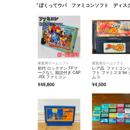
「ぼくってウパ ファミコンソフト ディス
家庭用ゲームソフト
家庭用ゲームソフト
初代 ロックマン FFマ
レア品 ファミコン
ークなし 箱説付き CAP
フト ファミスタ'94 
-RX ファミコン
ムコ
¥49,800
¥4,500