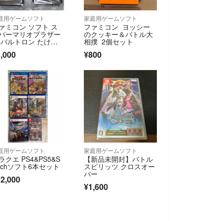
庭用ゲームソフト
家庭用ゲームソフト
ァミコン ソフト ス
ファミコン ヨッシー
パーマリオブラザー
のクッキー＆バトル大
 バルトロン たけし
相撲 2個セット
戦国風雲児 高橋名人
,000
¥800
冒険島 大魔司教ガリ
ス
庭用ゲームソフト
家庭用ゲームソフト
ラクエ PS4&PS5&S
【新品未開封】バトル
itchソフト6本セット
スピリッツ クロスオー
バー
2,000
¥1,600