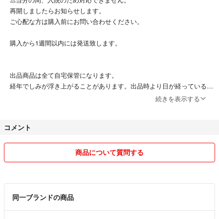
再開しましたらお知らせします。
ご心配な方は購入前にお問い合わせください。
購入から1週間以内には発送致します。
出品商品は全て自宅保管になります。
経年でしみが浮き上がることがあります。出品時より日が経っているも
ので不明点がありましたら、購入前にご確認下さい。
続きを表示する
古着、フリマ、ネットショッピングにご理解頂けない方、神経質な方は
ご遠慮下さい。
コメント
動物は飼っておりません。
返品は受け付けておりません。
商品について質問する
光の加減や、画面の色設定により多少実物と異なる場合もございますの
でご了承の上お求め下さい。
お値下げの交渉は、節度あるコメントをお願いします。直近で値下げの
同一ブランドの商品
問い合わせに返答してるのに更に同じ質問をしたりはやめて下さい。ま
た、お決まりの方のみ値段交渉お願いします。マナーのない方はお取引