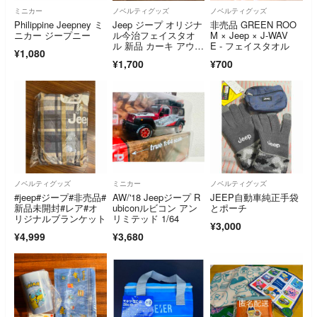
ミニカー
ノベルティグッズ
ノベルティグッズ
Philippine Jeepney ミ
Jeep ジープ オリジナ
非売品 GREEN ROO
ニカー ジープニー
ル今治フェイスタオ
M × Jeep × J-WAV
ル 新品 カーキ アウト
E - フェイスタオル
¥1,080
ドア
¥1,700
¥700
ノベルティグッズ
ミニカー
ノベルティグッズ
#jeep#ジープ#非売品#
AW/'18 Jeepジープ R
JEEP自動車純正手袋
新品未開封#レア#オ
ubiconルビコン アン
とポーチ
リジナルブランケット
リミテッド 1/64
¥3,000
¥4,999
¥3,680