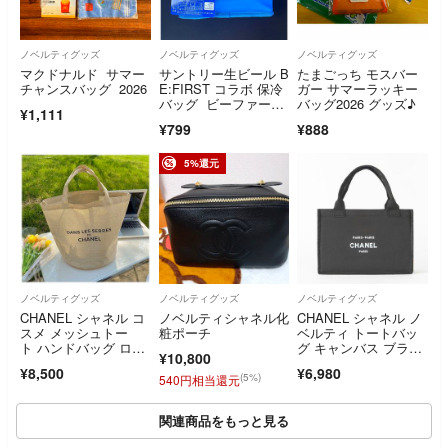
ノベルティグッズ
ノベルティグッズ
ノベルティグッズ
マクドナルド サマー
サントリー生ビール B
たまごっち モスバー
チャンスバッグ 2026
E:FIRST コラボ 保冷
ガー サマーラッキー
バッグ ビーファース
バッグ2026 グッズ♪
¥1,111
ト 限定
¥799
¥888
5%還元
ノベルティグッズ
ノベルティグッズ
ノベルティグッズ
CHANEL シャネル コ
ノベルティシャネル化
CHANEL シャネル ノ
スメ メッシュトー
粧ポーチ
ベルティ トートバッ
ト ハンドバッグ ロ
グ キャンバス ブラッ
¥10,800
ゴ チャーム付
ク
¥8,500
¥6,980
(5%)
540円相当還元
関連商品をもっと見る