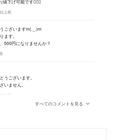
値下げ可能です🙇🏻‍♀️
年以上前
ございますm(._.)m
ります。
、500円になりませんか？
前
とうございます。
ざいません。
年以上前
すべてのコメントを見る
.)m
します。
りませんでしょうか？
前