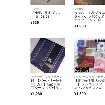
シャツ
その他
LANVIN 長袖 Yシャ
ランバン LANVIN 
ツ 白 39-82
タイ シルク100% 
クラブ シャツ XL
¥639
¥1,980
ハンカチ/ポケットチーフ
ハンカチ/ポケットチー
151【バーバリー紳士
【新品未使用 大幅値
ハンカチ】新品未使
下】 メンズ レディ
用 シール タグ付きホ
ス ハンカチ まとめ
ース柄刺繍入り
り
¥1,280
¥1,500