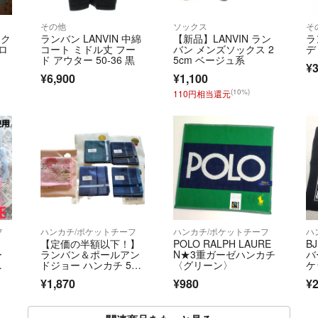
その他
ソックス
そ
ネク
ランバン LANVIN 中綿
【新品】LANVIN ラン
ラ
ポロ
コート ミドル丈 フー
バン メンズソックス 2
デ
ド アウター 50-36 黒
5cm ベージュ系
¥3
¥6,900
¥1,100
(10%)
110円相当還元
フ
ハンカチ/ポケットチーフ
ハンカチ/ポケットチーフ
ハ
【定価の半額以下！】
POLO RALPH LAURE
B
ー
ランバン＆ポールアン
N★3重ガーゼハンカチ
バ
売
ドジョー ハンカチ 5枚
〈グリーン〉
ケ
セット 新品シールタグ
0
¥1,870
¥980
¥2
付