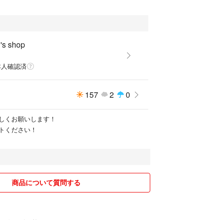
s shop
本人確認済
157
2
0
しくお願いします！
トください！
商品について質問する