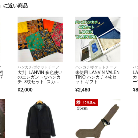
ンカチ」に近い商品
フ
ハンカチ/ポケットチーフ
ハンカチ/ポケットチーフ
ハ
総柄
大判 LANVIN 多色使い
未使用 LANVIN VALEN
L
7
のエレガントなハンカ
TINO ハンカチ 4枚セ
カ
チ 3枚セット スカー
ット ギフト
ー
フ柄
¥2,000
¥2,480
¥
10%還元