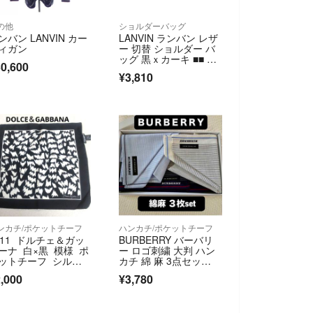
の他
ショルダーバッグ
ンバン LANVIN カー
LANVIN ランバン レザ
ィガン
ー 切替 ショルダー バ
ッグ 黒ｘカーキ ■■ メ
0,600
ンズ
¥3,810
ンカチ/ポケットチーフ
ハンカチ/ポケットチーフ
J11 ドルチェ＆ガッ
BURBERRY バーバリ
ーナ 白×黒 模様 ポ
ー ロゴ刺繍 大判 ハン
ットチーフ シルク1
カチ 綿 麻 3点セッ
0％
ト 箱付き
,000
¥3,780