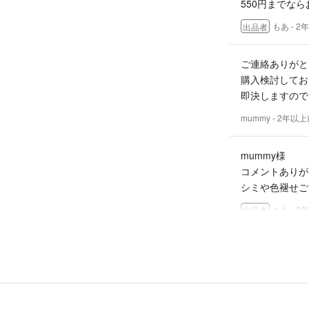
550円までならお
もあ
- 2
出品者
ご連絡ありがとう
購入検討してお
即決しますので
mummy
- 2年以上
mummy様
コメントありが
シミや色褪せご
もあ
- 2
出品者
初めましてm(._
コメント失礼致
シミや色褪せあ
mummy
- 2年以上