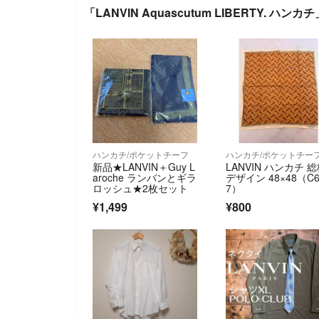
「LANVIN Aquascutum LIBERTY. ハ
ハンカチ/ポケットチーフ
ハンカチ/ポケットチー
新品★LANVIN＋Guy L
LANVIN ハンカチ 
aroche ランバンとギラ
デザイン 48×48（C6
ロッシュ★2枚セット
7）
¥1,499
¥800