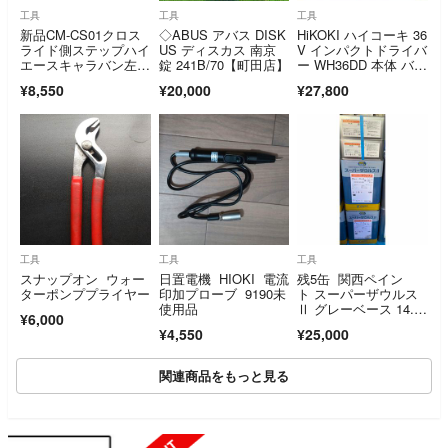
工具
工具
工具
新品CM-CS01クロス
◇ABUS アバス DISK
HiKOKI ハイコーキ 36
ライド側ステップハイ
US ディスカス 南京
V インパクトドライバ
エースキャラバン左右
錠 241B/70【町田店】
ー WH36DD 本体 バッ
セット
テリー 充電器 ケース
¥8,550
¥20,000
¥27,800
付
工具
工具
工具
スナップオン ウォー
日置電機 HIOKI 電流
残5缶 関西ペイン
ターポンププライヤー
印加プローブ 9190未
ト スーパーザウルス
使用品
Ⅱ グレーベース 14.4
¥6,000
kg 硬化剤 6kg 1セッ
¥4,550
¥25,000
トの価格です。
関連商品をもっと見る
SOLD OUT