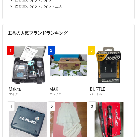
自動車/バイク
›
バイク
›
工具
工具の人気ブランドランキング
1
2
3
Makita
MAX
BURTLE
マキタ
マックス
バートル
4
5
6