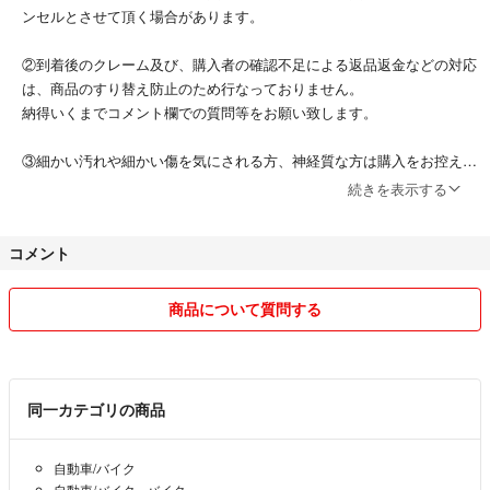
ンセルとさせて頂く場合があります。
②到着後のクレーム及び、購入者の確認不足による返品返金などの対応
は、商品のすり替え防止のため行なっておりません。
納得いくまでコメント欄での質問等をお願い致します。
③細かい汚れや細かい傷を気にされる方、神経質な方は購入をお控え下
さい。②の様に必ず確認した上で、納得できる方のみでお願いします。
続きを表示する
④商品は素人管理になります。業者の様なクオリティは期待しないで下
コメント
さい。
⑤値下げ交渉に関しては基本的に受け付けておりません。
商品について質問する
コメント削除するか、場合によっては無言でブロック致します。
⑥※購入者は、以上を承諾した上でのご購入と判断致します。
同一カテゴリの商品
自動車/バイク
自動車/バイク
›
バイク