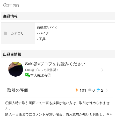
2年弱前
商品情報
自動車/バイク
カテゴリ
›
バイク
›
工具
出品者情報
Saki@※プロフをお読みください
Saki@プロフ必読推奨！
本人確認済
取引の評価
101
6
2
①購入時に取引画面にて一言も挨拶が無い方は、取引が進められませ
ん。
購入一日後までにコメントが無い場合、購入意思が無いと判断し、キャ