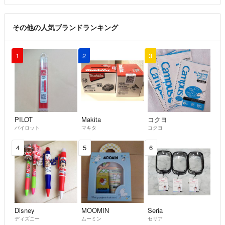
その他の人気ブランドランキング
1
2
3
PILOT
Makita
コクヨ
パイロット
マキタ
コクヨ
4
5
6
Disney
MOOMIN
Seria
ディズニー
ムーミン
セリア