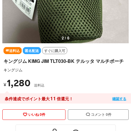
3 / 6
送料込
匿名配送
すぐに購入可
キングジム KIMG JIM TLT030-BK テルッタ マルチポーチ
キングジム
1,280
¥
送料込
11
条件達成でポイント最大
倍還元！
確認する
いいね 0件
コメント 0件