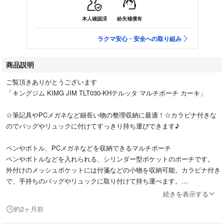
本人確認済
紛失補償有
ラクマ安心・安全への取り組み
商品説明
ご覧頂きありがとうございます
「キングジム KIMG JIM TLT030-KHテルッタ マルチポーチ カーキ」
☆筆記具やPCメガネなど細長い物の整理収納に最適！☆カラビナ付きな
のでバッグやリュックに付けてすっきり持ち運びできます♪
ペンやボトル、PCメガネなどを収納できるマルチポーチ
ペンやボトルなどを入れられる、シリンダー型ポケットのポーチです。
外付けのメッシュポケットには付箋などの小物を収納可能。カラビナ付き
で、手持ちのバッグやリュックに取り付けて持ち運べます。
背面のホック付きベルトを使えば、同シリーズのマルチケースに取り付け
続きを表示する
て使用可能です。
約2ヶ月前