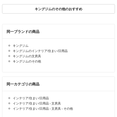
引き 金額目安1万円
ン オリジナルブラン
位〜
ド 空調ウェア対応 高
キングジムのその他のおすすめ
出力モデル A260332
2 【無料ギフトラッピ
ング承ります】
同一ブランドの商品
キングジム
キングジムのインテリア/住まい/日用品
キングジムの文房具
キングジムのその他
同一カテゴリの商品
インテリア/住まい/日用品
インテリア/住まい/日用品
›
文房具
インテリア/住まい/日用品
›
文房具
›
その他