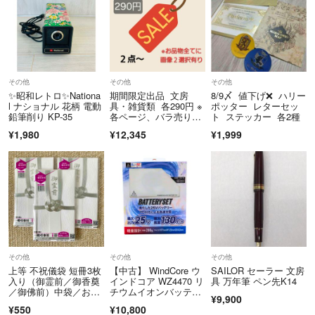
その他
その他
その他
✨昭和レトロ✨Nationa
期間限定出品 文房
8/9〆 値下げ❌ ハリー
l ナショナル 花柄 電動
具・雑貨類 各290円 ※
ポッター レターセッ
鉛筆削り KP-35
各ページ、バラ売り不
ト ステッカー 各2種
可
¥1,980
¥12,345
¥1,999
その他
その他
その他
上等 不祝儀袋 短冊3枚
【中古】 WindCore ウ
SAILOR セーラー 文房
入り（御霊前／御香奠
インドコア WZ4470 リ
具 万年筆 ペン先K14
／御佛前）中袋／お名
チウムイオンバッテリ
¥9,900
前書き補助シート付
ー バッテリーセッ
¥550
¥10,800
き 3包セット 双銀 水
ト ホワイト ワークマ