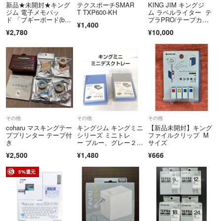
場合の再送は致しませんのでご了承お願い致します(*≧∀≦*)
新品★未開封★キング
テクスポーチSMAR
KING JIM キングジ
簡易包装の発送になりますが
ジム 電子メモパッ
T TXP600-KH
ム ラベルライター テ
ド 「ブギーボード(boo
プラPRO/テープカー
丁寧に梱包したいと思います。
¥1,400
gie board)」 BB-1G
トリッジ5点/ACアダプ
¥2,780
¥10,000
X (黒) ブラック
タ/セット SR-GL1 ピ
ンク レディース / 2400
♫トラブル回避のためご不明な点がございましたら
02233312
コメントで確認していただき
納得の上ご購入頂けたらと思います。
♫コメント途中でも先にご購入していただきまし た方を優先させて
いただきます。
その他
その他
その他
♫専用ページは2日程お待ちしてお取引頂けない場合は専用取り消しさ
coharu マスキングテー
キングジム キングミニ
【新品未開封】キング
せていただきます。m(__)m
ププリンター テープ付
シリーズ ミニトレ
ファイルクリップ M
き
ー ブルー、グレー２点
サイズ
セット
♫植物は仕事の都合で基本日曜日発送になります。
¥2,500
¥1,480
¥666
m(_ _)m
5%還元
♫普通郵便は補償追跡がありません
発送後のキャンセル.返金.再送不可になります。
ご理解お願いします。
ご購入前にお届け先住所の確認宜しくお願い致します。