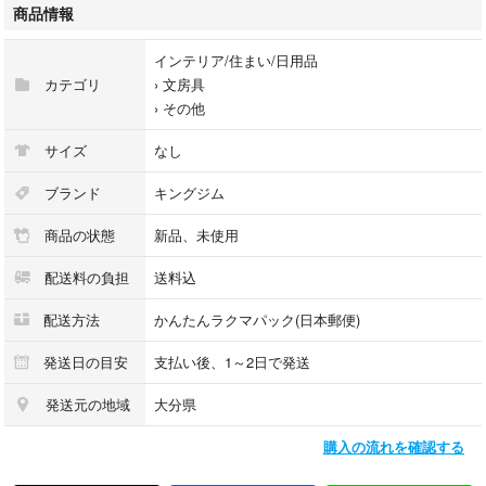
キングジム
商品情報
シリーズ名：テルッタ
型番：TLT030-KH
インテリア/住まい/日用品
カテゴリ
›
文房具
#キングジム
›
その他
#TLT030-BK
#インテリア/住まい/日用品
サイズ
なし
#文房具
ブランド
キングジム
商品の状態
新品、未使用
配送料の負担
送料込
配送方法
かんたんラクマパック(日本郵便)
発送日の目安
支払い後、1～2日で発送
発送元の地域
大分県
購入の流れを確認する