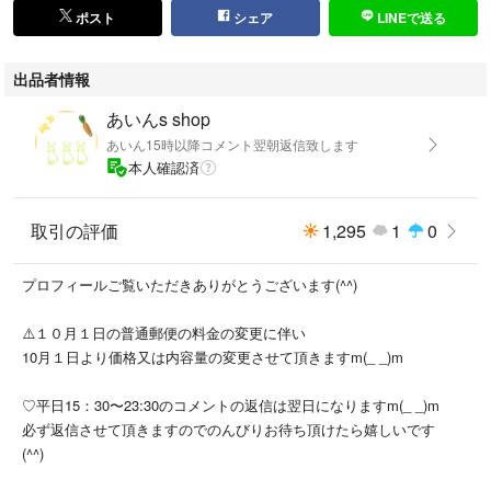
ポスト
シェア
LINEで送る
出品者情報
あいんs shop
あいん15時以降コメント翌朝返信致します
本人確認済
取引の評価
1,295
1
0
プロフィールご覧いただきありがとうございます(^^)
⚠️１０月１日の普通郵便の料金の変更に伴い
10月１日より価格又は内容量の変更させて頂きますm(_ _)m
♡平日15：30〜23:30のコメントの返信は翌日になりますm(_ _)m
必ず返信させて頂きますのでのんびりお待ち頂けたら嬉しいです
(^^)