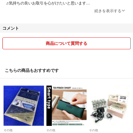
♫気持ちの良いお取引を心がけたいと思います
よろしくお願いします。
続きを表示する
♫他のサイトにも出品中の品がございます。
コメント
即購入OK以外は
ご購入前に在庫確認コメントお願い致します。
商品について質問する
♫専用出品は、最後のコメントより２４時以内に
ご購入よろしくお願い致します
その後、通常出品にさせて頂きます
m(_ _)m
こちらの商品もおすすめです
♫購入申請有の物がございます。
購入申請が複数になってる場合は
１番目の方にさせていただきます
♫発送後の発送事故につきましては
責任を負いかねますのでご了承ください。
⚠️お届け先住所の間違いなど ご購入者様都合で発送商品が戻ってきた
その他
その他
その他