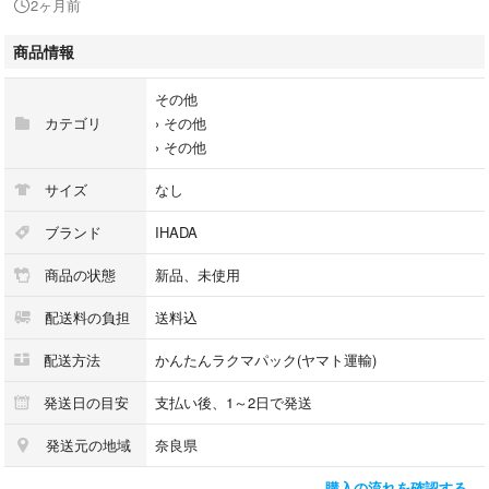
2ヶ月前
花粉症 ウイルス対策
イハダ アレルスクリーン EX
商品情報
イハダ(IHADA)
その他
カテゴリ
›
その他
#イハダ(IHADA)
›
その他
#20469
サイズ
なし
ブランド
IHADA
商品の状態
新品、未使用
配送料の負担
送料込
配送方法
かんたんラクマパック(ヤマト運輸)
発送日の目安
支払い後、1～2日で発送
発送元の地域
奈良県
購入の流れを確認する