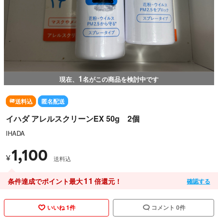
1
現在、
名がこの商品を検討中です
送料込
匿名配送
イハダ アレルスクリーンEX 50g 2個
IHADA
1,100
¥
送料込
11
条件達成でポイント最大
倍還元！
確認する
いいね 1件
コメント 0件