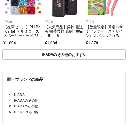
その他
その他
その他
【在庫セール】PH Pa
【人気商品】呉竹 書道
【数量限定】剪定バサ
ndaHall アルミローズ
液 書芸呉竹 紫紺 180m
ミ（レディースデザイ
スペーサービーズ 72
l BB1-18
ン）スパスパ切れる！
0 個
軽量で握りやすい！（
¥1,894
¥1,084
¥1,379
IHADAのその他のおすすめ
同一ブランドの商品
IHADA
IHADAのその他
IHADAのその他
IHADAのその他