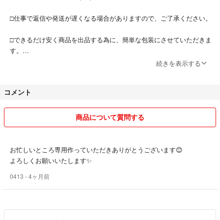
□仕事で返信や発送が遅くなる場合がありますので、ご了承ください。
□できるだけ安く商品を出品する為に、簡単な包装にさせていただきま
す。
続きを表示する
□発送中の事故などのアクシデントは、いっさい責任を負えません。
コメント
□自宅に全身鏡がない為、残念ながら着画はお断りしています。
□商品すり替え防止のため、いかなる理由でも返品交換は受け付けませ
商品について質問する
ん。
□購入者様の間違いで購入した場合のキャンセルは受け付けません。
お忙しいところ専用作っていただきありがとうございます😊
よろしくお願いいたします✨
セット割いたしますので、ご検討ください🥰
0413
- 4ヶ月前
ラクマ初心者ですので、至らない所があると思いますが、丁寧な対応を
させていただきますので、よろしくお願いします！