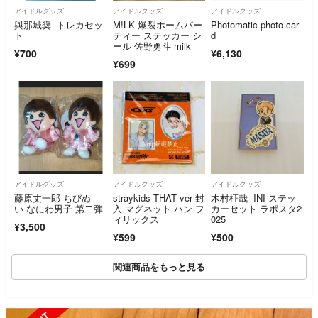
アイドルグッズ
アイドルグッズ
アイドルグッズ
與那城奨 トレカセッ
M!LK 爆裂ホームパー
Photomatic photo car
ト
ティー ステッカー シ
d
ール 佐野勇斗 milk
¥700
¥6,130
¥699
アイドルグッズ
アイドルグッズ
アイドルグッズ
藤原丈一郎 ちびぬ
straykids THAT ver 封
木村柾哉 INI ステッ
い なにわ男子 第二弾
入 マグネット ハン フ
カーセット ラポスタ2
ィリックス
025
¥3,500
¥599
¥500
関連商品をもっと見る
SOLD OUT