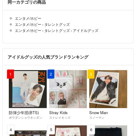
同一カテゴリの商品
エンタメ/ホビー
エンタメ/ホビー
›
タレントグッズ
エンタメ/ホビー
›
タレントグッズ
›
アイドルグッズ
アイドルグッズの人気ブランドランキング
1
2
3
防弾少年団(BTS)
Stray Kids
Snow Man
ボウダンショウネンダン
ストレイキッズ
スノーマン
4
5
6