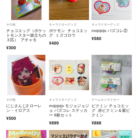
その他
キャラクターグッズ
キャラクターグッズ
チョコエッグ（ポケッ
ポケモン チョコエッ
mojojojo バズコレ②
トモンスター旅立ちの
グ ミズゴロウ
¥580
３匹） アチャモ
¥400
¥300
その他
キャラクターグッズ
ゲームキャラクター
にじさんじ2 ローレ
mojojojo モジョジョジ
ピクミン チョコエッ
ン・イロアス
ョ バズコレ ステッカ
グ 赤ピクミン＆紫ピ
ー 6枚セット
クミン
¥500
¥899
¥888