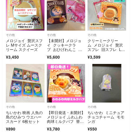
その他
その他
その他
メロジョイ 贅沢スフ
【未開封】メロジョ
クリーミークリー
レ Mサイズ ムースク
イ クッキークラ
ム メロジョイ 贅沢
リーム スクイーズ
ブ おひげわんこ ね
スフレ 旧スフレ Lサ
っとりヨーグルト
イズ 【替え袋付きパ
¥3,450
¥5,600
¥3,599
ウダー無し】
その他
その他
その他
ちいかわ 映画 人魚の
【即日発送・未開封】
ちいかわ ミニチュア
島のひみつ ウエハー
メロジョイ ふわふわ
チョコチャーム モモ
スカード 6枚セット
肉球ミルクパフ 替え
ンガ
袋つき
¥890
¥3,780
¥550