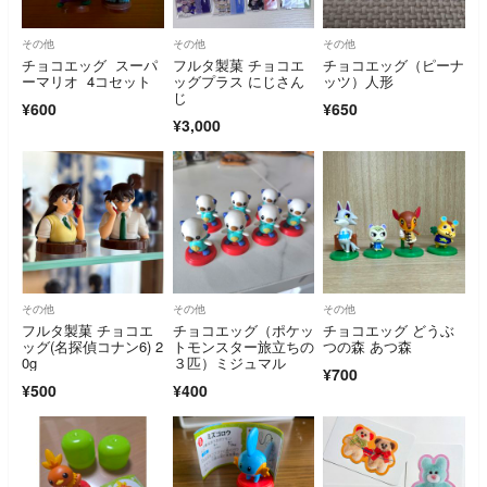
その他
その他
その他
チョコエッグ スーパ
フルタ製菓 チョコエ
チョコエッグ（ピーナ
ーマリオ 4コセット
ッグプラス にじさん
ッツ）人形
じ
¥600
¥650
¥3,000
その他
その他
その他
フルタ製菓 チョコエ
チョコエッグ（ポケッ
チョコエッグ どうぶ
ッグ(名探偵コナン6) 2
トモンスター旅立ちの
つの森 あつ森
0g
３匹）ミジュマル
¥700
¥500
¥400