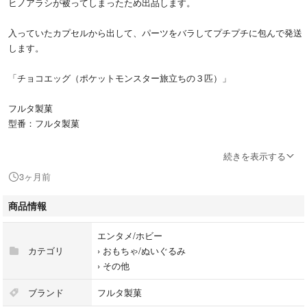
ヒノアラシが被ってしまったため出品します。
入っていたカプセルから出して、パーツをバラしてプチプチに包んで発送
します。
「チョコエッグ（ポケットモンスター旅立ちの３匹）」
フルタ製菓
型番：フルタ製菓
当商品は卵型のチョコの中にカプセルが入っており、開けると組み立て式
続きを表示する
のフィギュアが出てきます。今回は「ポケットモンスター」を起用したた
3ヶ月前
おまけフィギュアが入っています。
商品情報
#フルタ製菓
#フルタ製菓
エンタメ/ホビー
#エンタメ/ホビー
カテゴリ
›
おもちゃ/ぬいぐるみ
#おもちゃ/ぬいぐるみ
›
その他
#ポケモン
#ポケットモンスター
ブランド
フルタ製菓
#ヒノアラシ