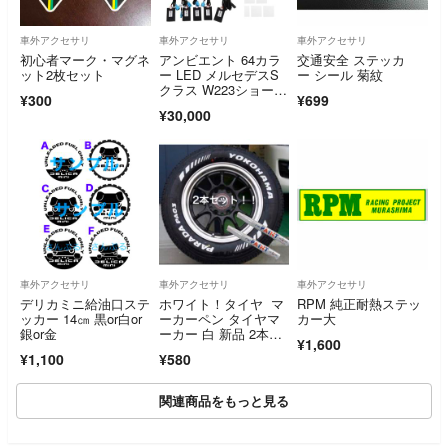
車外アクセサリ
車外アクセサリ
車外アクセサリ
初心者マーク・マグネ
アンビエント 64カラ
交通安全 ステッカ
ット2枚セット
ー LED メルセデスS
ー シール 菊紋
クラス W223ショー
¥300
¥699
ト 新品
¥30,000
車外アクセサリ
車外アクセサリ
車外アクセサリ
デリカミニ給油口ステ
ホワイト！タイヤ マ
RPM 純正耐熱ステッ
ッカー 14㎝ 黒or白or
ーカーペン タイヤマ
カー大
銀or金
ーカー 白 新品 2本セ
¥1,600
ット未使用
¥1,100
¥580
関連商品をもっと見る