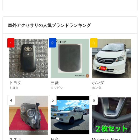
車外アクセサリの人気ブランドランキング
1
2
3
トヨタ
三菱
ホンダ
トヨタ
ミツビシ
ホンダ
4
5
6
スズキ
日産
Mercedes-Benz