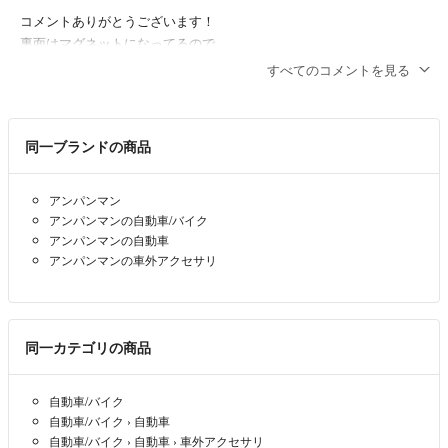
コメントありがとうございます！
裏面はマグネットになってるので
マグネットがくっつく所にはくっ付きます。
すべてのコメントを見る
ゆかけ
- 約6年前
出品者
同一ブランドの商品
コメント失礼します！
ちゃんと付きますか？
アンパンマン
じゅんじゅん128
- 約6年前
アンパンマンの自動車/バイク
アンパンマンの自動車
アンパンマンの車外アクセサリ
同一カテゴリの商品
自動車/バイク
自動車/バイク
›
自動車
自動車/バイク
›
自動車
›
車外アクセサリ