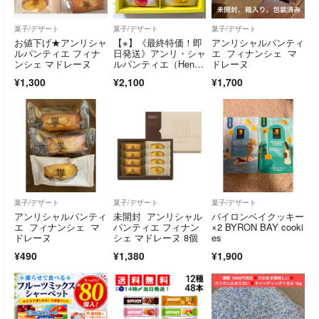
菓子/デザート
菓子/デザート
菓子/デザート
お値下げ★アンリシャ
【※】《最終特価！即
アンリシャルパンティ
ルパンティエ フィナ
日発送》アンリ・シャ
エ フィナンシェ マ
ンシェ マドレーヌ
ルパンティエ（Henr
ドレーヌ
i Charpentier）ひょう
¥1,300
¥2,100
¥1,700
ご五国豊穣アソートS
菓子/デザート
菓子/デザート
菓子/デザート
アンリシャルパンティ
未開封 アンリシャル
バイロンベイクッキー
エ フィナンシェ マ
パンティエ フィナン
×2 BYRON BAY cooki
ドレーヌ
シェ マドレーヌ 8個
es
¥490
¥1,380
¥1,900