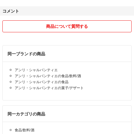
コメント
発送は愛知と実家の京都のどちらから発送させていただきます。
すり替え防止のため、返品返金はお断りしております。
商品について質問する
宜しくお願い致します。
同一ブランドの商品
アンリ・シャルパンティエ
アンリ・シャルパンティエの食品/飲料/酒
アンリ・シャルパンティエの食品
アンリ・シャルパンティエの菓子/デザート
同一カテゴリの商品
食品/飲料/酒