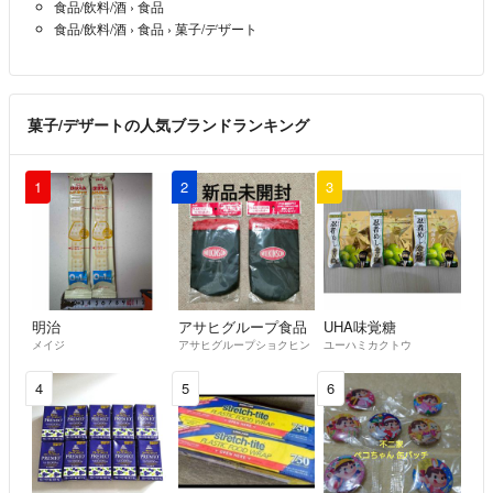
食品/飲料/酒
›
食品
食品/飲料/酒
›
食品
›
菓子/デザート
菓子/デザートの人気ブランドランキング
1
2
3
明治
アサヒグループ食品
UHA味覚糖
メイジ
アサヒグループショクヒン
ユーハミカクトウ
4
5
6