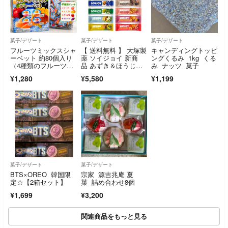
菓子/デザート
菓子/デザート
菓子/デザート
フルーツミックスシャ
【 送料無料 】 大塚製
キャンディングトッピ
ーベット 約80個入り
薬 ソイジョイ 新商
ングくるみ 1kg くる
（4種類のフルーツ
品 あずき＆ほうじ茶
み ナッツ 菓子
味）
入り 12種 各4本 計48
¥1,280
¥5,580
¥1,199
本 詰め合わせ アソー
ト セット まとめ買い
菓子/デザート
菓子/デザート
BTS×OREO 韓国限
宗家 源吉兆庵 夏
定☆【2箱セット】
菓 詰め合わせ8個
¥1,699
¥3,200
関連商品をもっと見る