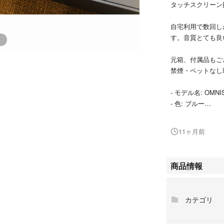
タッチスクリーン搭
自宅利用で数回し
す。音質とても良
元箱、付属品もご
禁煙・ペットなし
- モデル名: OMNI
- 色: ブルー
- 特徴: タッチ
- 機能: DJコン
11ヶ月前
- 接続タイプ: US
ご覧いただきあり
商品情報
#AlphaTheta
#OMNIS-DUO
カテゴリ
#楽器
#DJ機器