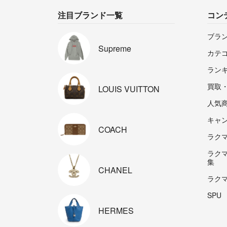
注目ブランド一覧
コン
ブラ
Supreme
カテ
ラン
買取
LOUIS
VUITTON
人気
キャ
COACH
ラクマp
ラク
集
CHANEL
ラク
SPU
HERMES