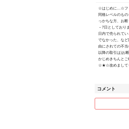
☆はじめに…☆フ
同格レベルのもの
っかちな方、お断
－7日としており
日内で売られてい
でなかった、など
由にされての不当
以降の取引は)お
かじめきちんとご
☆★☆改めまして
望→同梱可能な場
ト、喫煙者はおり
から日、月曜いっ
コメント
て頂くことがあり