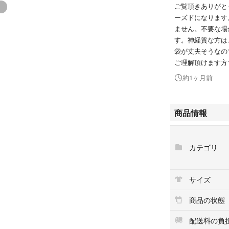
ご覧頂きありがと
ーズドになります
ません。不要な場
す。神経質な方は
袋が丈夫そうなの
ご理解頂けます方
約1ヶ月前
商品情報
カテゴリ
サイズ
商品の状態
配送料の負