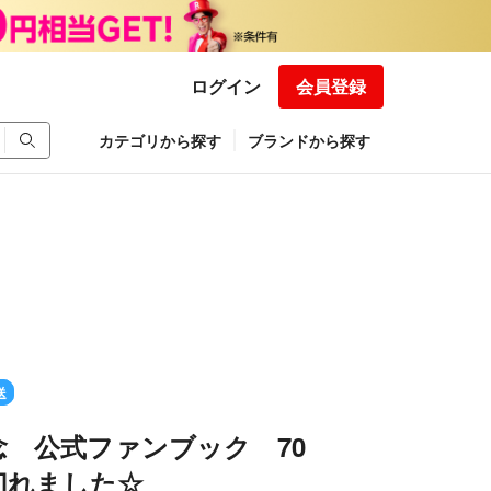
ログイン
会員登録
カテゴリから探す
ブランドから探す
送
念 公式ファンブック 70
切れました☆