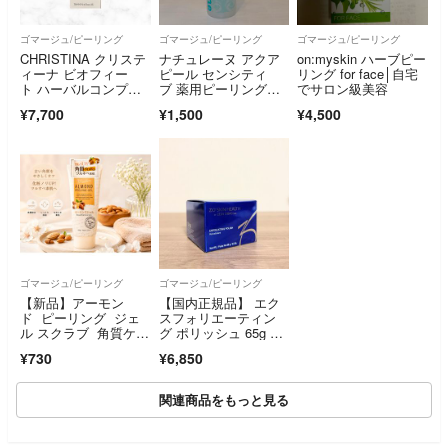
ゴマージュ/ピーリング
ゴマージュ/ピーリング
ゴマージュ/ピーリング
CHRISTINA クリステ
ナチュレーヌ アクア
on:myskin ハーブピー
ィーナ ビオフィー
ピール センシティ
リング for face│自宅
ト ハーバルコンプレ
ブ 薬用ピーリングジ
でサロン級美容
ックス
ェル(250ml)
¥7,700
¥1,500
¥4,500
ゴマージュ/ピーリング
ゴマージュ/ピーリング
【新品】アーモン
【国内正規品】 エク
ド ピーリング ジェ
スフォリエーティン
ル スクラブ 角質ケ
グ ポリッシュ 65g ゼ
ア 保湿 お風呂 入浴
オスキン
¥730
¥6,850
関連商品をもっと見る