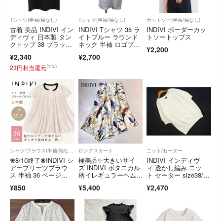
Tシャツ(半袖/袖なし)
Tシャツ(半袖/袖なし)
カットソー(半袖/袖なし)
古着 美品 INDIVI イン
INDIVI Tシャツ 38 ラ
INDIVI ボーダーカッ
ディヴィ 日本製 タン
イトブルー ラウンド
トソートップス
クトップ 38 ブラッ
ネック 半袖 ロゴプリ
¥2,200
ク レディース
ント
¥2,340
¥2,700
(1%)
23円相当還元
シャツ/ブラウス(半袖/袖なし)
ロングスカート
ニット/セーター
❀8/10終了❀INDIVI シ
極美品✨大きいサイ
INDIVI インディヴ
アープリーツブラウ
ズ INDIVI ボタニカル
ィ 透かし編み ニッ
ス 半袖 36 ベージ
柄イレギュラーヘムス
ト セーター size38/
ュ 日本製
カート【XL】
白 ■◆ レディース
¥850
¥5,400
¥2,470