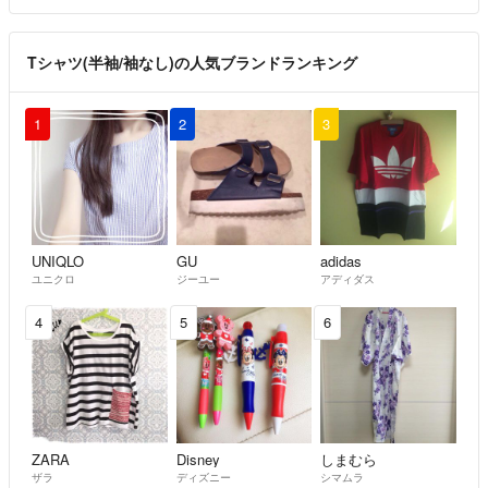
Tシャツ(半袖/袖なし)の人気ブランドランキング
1
2
3
UNIQLO
GU
adidas
ユニクロ
ジーユー
アディダス
4
5
6
ZARA
Disney
しまむら
ザラ
ディズニー
シマムラ