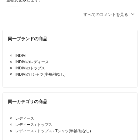
さくらママ
- 5年弱前
出品者
すべてのコメントを見る
コメント失礼いたします。購入希望なんですが1200円にはならないで
すか。
同一ブランドの商品
よろしければご検討お願いいたします。
とまと
- 5年弱前
INDIVI
INDIVIのレディース
せっかくコメントいただいたのに
INDIVIのトップス
返信が遅くなり、大変申し訳ありませんでした。
INDIVIのTシャツ(半袖/袖なし)
着丈が約65㎝
身幅が約57.58㎝位です。
写真を追加致しますので
同一カテゴリの商品
ご覧下さいませ？
さくらママ
- 約5年前
出品者
レディース
レディース
›
トップス
身幅と着丈を教えてください。
レディース
›
トップス
›
Tシャツ(半袖/袖なし)
miumiu
- 約5年前