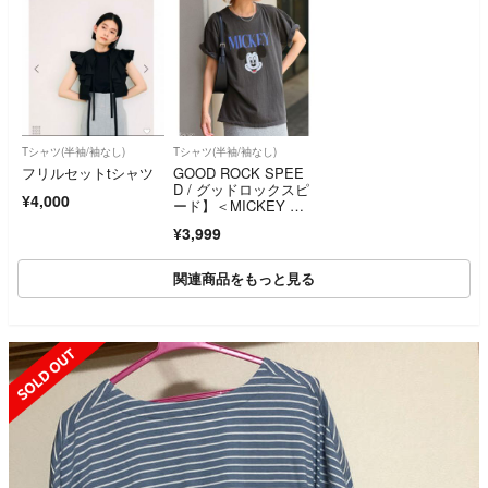
Tシャツ(半袖/袖なし)
Tシャツ(半袖/袖なし)
フリルセットtシャツ
GOOD ROCK SPEE
D / グッドロックスピ
¥4,000
ード】＜MICKEY MO
USE＞：Tシャツ
¥3,999
関連商品をもっと見る
SOLD OUT