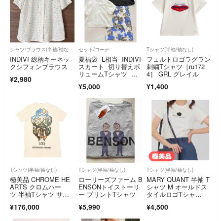
シャツ/ブラウス(半袖/袖なし)
セット/コーデ
Tシャツ(半袖/袖なし)
INDIVI 総柄キーネッ
夏福袋 L相当 INDIVI
フェルトロゴラグラン
クシフォンブラウス
スカート 切り替えボ
刺繍Tシャツ［ru172
リュームTシャツ 袖
4］ GRL グレイル
¥2,980
ボリュームブラウスセ
¥5,000
¥1,400
ット 美品
Tシャツ(半袖/袖なし)
Tシャツ(半袖/袖なし)
Tシャツ(半袖/袖なし)
極美品 CHROME HE
ローリーズファーム B
MARY QUANT 半袖 T
ARTS クロムハー
ENSONトイストーリ
シャツ M オールドス
ツ 半袖Tシャツ サイ
ー プリントTシャツ
タイルロゴTシャ
ズS 青山店10周年記
ツ 白 夏 マリークワン
¥176,000
¥5,990
¥4,500
念 ヴァインダガー ホ
ト ロゴ 夏服 カットソ
ワイト 中古 4a006281
ー トップス