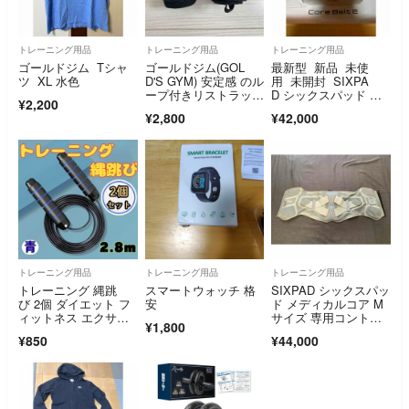
トレーニング用品
トレーニング用品
トレーニング用品
ゴールドジム Tシャ
ゴールドジム(GOL
最新型 新品 未使
ツ XL 水色
D'S GYM) 安定感 のル
用 未開封 SIXPA
ープ付きリストラッ
D シックスパッド コ
¥2,200
プ
アベルト2 Mサイ
¥2,800
¥42,000
ズ ジェルシート不
要 corebelt2 正規品
トレーニング用品
トレーニング用品
トレーニング用品
トレーニング 縄跳
スマートウォッチ 格
SIXPAD シックスパッ
び 2個 ダイエット フ
安
ド メディカルコア M
ィットネス エクササ
サイズ 専用コントロ
¥1,800
イズ 有酸素 青
ーラー付き
¥850
¥44,000