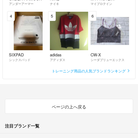
アンダーアーマー
ナイキ
マイプロテイン
4
5
6
SIXPAD
adidas
CW-X
シックスパッド
アディダス
シーダブリューエックス
トレーニング用品の人気ブランドランキング
ページの上へ戻る
注目ブランド一覧