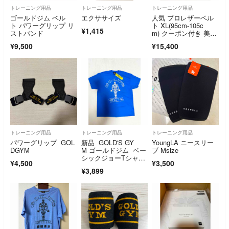
トレーニング用品
トレーニング用品
トレーニング用品
ゴールドジム ベル
エクササイズ
人気 プロレザーベル
ト パワーグリップ リ
ト XL(95cm-105c
¥1,415
ストバンド
m) クーポン付き 美
品 新品
¥9,500
¥15,400
トレーニング用品
トレーニング用品
トレーニング用品
パワーグリップ GOL
新品 GOLD'S GY
YoungLA ニースリー
DGYM
M ゴールドジム ベー
ブ Msize
シックジョーTシャ
¥4,500
¥3,500
ツ ブルーXL
¥3,899