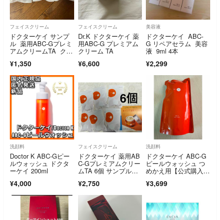
フェイスクリーム
フェイスクリーム
美容液
ドクターケイ サンプ
Dr.K ドクターケイ 薬
ドクターケイ ABC-
ル 薬用ABC-Gプレミ
用ABC-G プレミアム
G リペアセラム 美容
アムクリームTA クリ
クリーム TA
液 9ml 4本
ーム
¥1,350
¥6,600
¥2,299
洗顔料
フェイスクリーム
洗顔料
Doctor K ABC-Gピー
ドクターケイ 薬用AB
ドクターケイ ABC-G
ルウォッシュ ドクタ
C-Gプレミアムクリー
ピールウォッシュ つ
ーケイ 200ml
ムTA 6個 サンプルセ
めかえ用【公式購入正
ット 新発売
規品】
¥4,000
¥2,750
¥3,699