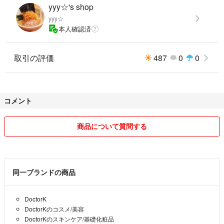
yyy☆'s shop
yyy☆
本人確認済
取引の評価
487
0
0
コメント
商品について質問する
同一ブランドの商品
DoctorK
DoctorKのコスメ/美容
DoctorKのスキンケア/基礎化粧品