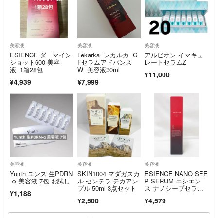
美容液
美容液
美容液
ESIENCE ダーマイン
Lekarka レカルカ C
アルビオン イマキュ
ショット600 美容
Fセラムアドバンス
レートセラムZ
液 1箱28包
W 美容液30ml
¥11,000
¥4,939
¥7,999
美容液
美容液
美容液
Yunth ユンス 生PDRN
SKIN1004 マダガスカ
ESIENCE NANO SEE
-α 美容液 7包 お試し
ル センテラ テカアン
P SERUM エシエン
プル 50ml 3点セット
ス ナノシープセラ
¥1,188
ム 卵殻膜導入美容
¥2,500
¥4,579
液 55g 沢尻エリカ愛
用