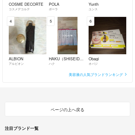
COSME DECORTE
POLA
Yunth
コスメデコルテ
ポーラ
ユンス
4
5
6
ALBION
HAKU（SHISEIDO）
Obagi
アルビオン
ハク
オバジ
美容液の人気ブランドランキング
ページの上へ戻る
注目ブランド一覧