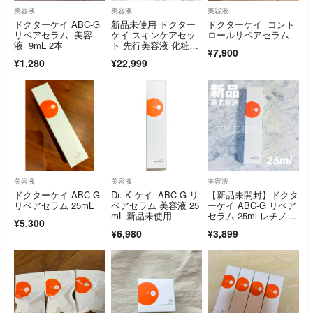
美容液
美容液
美容液
ドクターケイ ABC-G
新品未使用 ドクター
ドクターケイ コント
リペアセラム 美容
ケイ スキンケアセッ
ロールリペアセラム
液 9mL 2本
ト 先行美容液 化粧
¥7,900
水 美容液 乳液
¥1,280
¥22,999
美容液
美容液
美容液
ドクターケイ ABC-G
Dr. K ケイ ABC-G リ
【新品未開封】ドクタ
リペアセラム 25mL
ペアセラム 美容液 25
ーケイ ABC-G リペア
mL 新品未使用
セラム 25ml レチノー
¥5,300
ル美容液 Dr.K
¥6,980
¥3,899