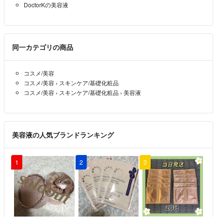
DoctorKの美容液
同一カテゴリの商品
コスメ/美容
コスメ/美容
›
スキンケア/基礎化粧品
コスメ/美容
›
スキンケア/基礎化粧品
›
美容液
美容液の人気ブランドランキング
1
2
3