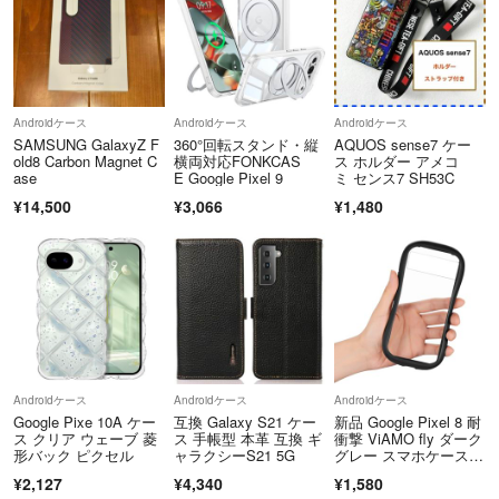
Androidケース
Androidケース
Androidケース
SAMSUNG GalaxyZ F
360°回転スタンド・縦
AQUOS sense7 ケー
old8 Carbon Magnet C
横両対応FONKCAS
ス ホルダー アメコ
ase
E Google Pixel 9
ミ センス7 SH53C
¥14,500
¥3,066
¥1,480
Androidケース
Androidケース
Androidケース
Google Pixe 10A ケー
互換 Galaxy S21 ケー
新品 Google Pixel 8 耐
ス クリア ウェーブ 菱
ス 手帳型 本革 互換 ギ
衝撃 ViAMO fly ダーク
形バック ピクセル
ャラクシーS21 5G
グレー スマホケース A
ndroid 画面保護 ガジェ
¥2,127
¥4,340
¥1,580
ット