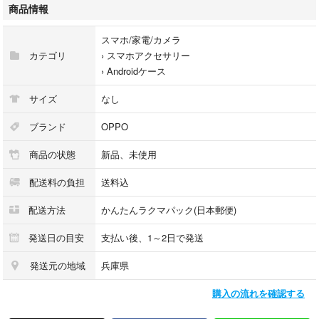
商品情報
（オッポ)
OPPO A79 5G
スマホ/家電/カメラ
CPH2557 (楽天モバイル)
カテゴリ
›
スマホアクセサリー
A303OP (ymobile)
›
Androidケース
☆★デザイン☆★
サイズ
なし
猫ちゃん
ブランド
OPPO
スマイル
商品の状態
新品、未使用
紫の花
赤キング
配送料の負担
送料込
パンダ
オオカミ
配送方法
かんたんラクマパック(日本郵便)
クマちゃん
発送日の目安
支払い後、1～2日で発送
※商品のお色は撮影環境や設定により発色など実物と多少の違いが生じる
発送元の地域
兵庫県
ことがございます、ご了承ください。
購入の流れを確認する
【個数】1個