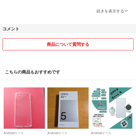
OPPO A79 5G TPUスマホケース 可愛い クマちゃん
【梱包について】
続きを表示する
防水対策・緩衝材を使用し、丁寧に梱包いたします。
コメント
【商品について】
検品は行っておりますが、万が一見落とし等ございましたらご容赦くだ
さい。
商品について質問する
【配送について】
沖縄・離島へのお届けは、通常よりお時間（4～11日程度）をいただく
場合がございます。あらかじめご了承ください。
こちらの商品もおすすめです
【お願い】
万が一、誤出荷や商品不備、配送中の破損などがございましたら、評価
前にご連絡ください。誠意をもって対応させていただきます。
最後まで責任をもって対応いたします。
どうぞよろしくお願いいたします。
Androidケース
Androidケース
Androidケース