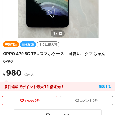
3 / 12
送料込
匿名配送
すぐに購入可
OPPO A79 5G TPUスマホケース 可愛い クマちゃん
OPPO
980
¥
送料込
11
条件達成でポイント最大
倍還元！
確認する
いいね 0件
コメント 0件