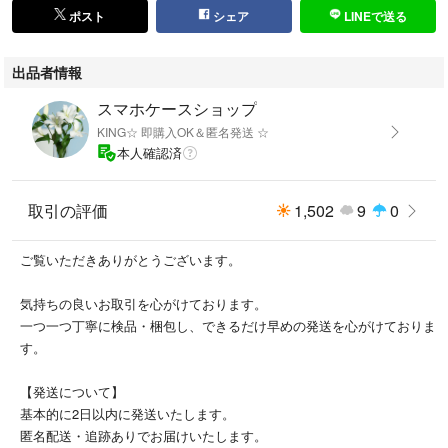
【素材】ソフトTPU
ポスト
シェア
LINEで送る
★実用性：TPUケースで本体やキズや汚れから守る。ケースを付けたまま
出品者情報
各ボタン、機能を対応する！
スマホケースショップ
★ストラップ穴付き
KING☆ 即購入OK＆匿名発送 ☆
本人確認済
他にもスマホケース出品中です
↓↓↓
取引の評価
1,502
9
0
#KING☆OPPOA79
※品質確認のため、一度開封し検品を行っております。
ご覧いただきありがとうございます。
万が一気になる点がございましたら、評価前にご連絡ください。誠意をも
気持ちの良いお取引を心がけております。
って対応いたします。
一つ一つ丁寧に検品・梱包し、できるだけ早めの発送を心がけておりま
す。
oppoa79 5g cph2557 a303op オッポ エー79 動物、ペット、ネコ、パン
ダ、熊、クマ、テディベア（Teddy bear）パンダ、オオカミ狼、虹、スマ
【発送について】
イル、フラワー、花、赤キング、かわいい、かっこいい。
基本的に2日以内に発送いたします。
匿名配送・追跡ありでお届けいたします。