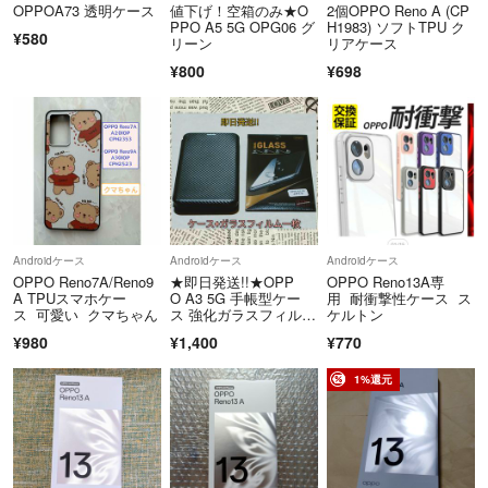
OPPOA73 透明ケース
値下げ！空箱のみ★O
2個OPPO Reno A (CP
PPO A5 5G OPG06 グ
H1983) ソフトTPU ク
¥580
リーン
リアケース
¥800
¥698
Androidケース
Androidケース
Androidケース
OPPO Reno7A/Reno9
★即日発送!!★OPP
OPPO Reno13A専
A TPUスマホケー
O A3 5G 手帳型ケー
用 耐衝撃性ケース ス
ス 可愛い クマちゃん
ス 強化ガラスフィルム
ケルトン
セット
¥980
¥1,400
¥770
1%還元