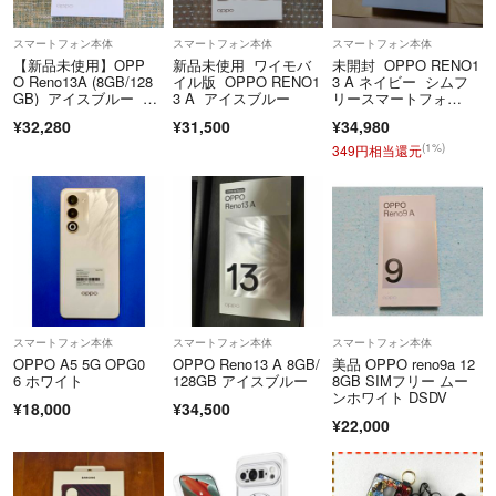
スマートフォン本体
スマートフォン本体
スマートフォン本体
【新品未使用】OPP
新品未使用 ワイモバ
未開封 OPPO RENO1
O Reno13A (8GB/128
イル版 OPPO RENO1
3 A ネイビー シムフ
GB) アイスブルー O
3 A アイスブルー
リースマートフォ
PPO OPG05
ン 本体 スマホ
¥32,280
¥31,500
¥34,980
(1%)
349円相当還元
スマートフォン本体
スマートフォン本体
スマートフォン本体
OPPO A5 5G OPG0
OPPO Reno13 A 8GB/
美品 OPPO reno9a 12
6 ホワイト
128GB アイスブルー
8GB SIMフリー ムー
ンホワイト DSDV
¥18,000
¥34,500
¥22,000