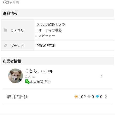
3ヶ月前
Edifier
型番：ED-T5S-BR
商品情報
カラー：ブラウン
スマホ/家電/カメラ
圧倒的な重低音で、臨場感あふれるサウンドを体感
カテゴリ
›
オーディオ機器
パワフルな70W出力と8インチウーファー搭載：70W（RMS）の高出力と
›
スピーカー
8インチロングスローウーファーを搭載し、迫力ある重低音を実現。深さ3
5Hzまでの低音域をしっかり再現します。
ブランド
PRiNCETON
高性能アンプと確かな音声処理技術：Texas Instruments製の高性能アナ
ログフロントエンドとクローズドループClass-Dアンプにより、正確な音
出品者情報
声変換と増幅を実現。クリアで歪みの少ないサウンドをお届けします。
幅広い接続性で使い勝手抜群：Signal In/Outポートを搭載し、デスクトッ
ことち。s shop
プスピーカー、ブックシェルフスピーカー、ホームシアターアンプなど、
ことち。
さまざまな機器と簡単に接続できます。
本人確認済
精密な音響設計でクリアな低音再生：精密なローパスフィルターとフェー
ズコントロールを採用し、重低音をよりタイトかつ明瞭に再現。18mm厚
のMDFキャビネットが共振を抑え、歪みの少ない低音を実現します。
取引の評価
102
0
0
自動スタンバイで省エネ対応：15分間操作がないと自動でスタンバイモー
ドに切り替わり、再生開始時には自動復帰。省エネにも配慮した設計で
す。