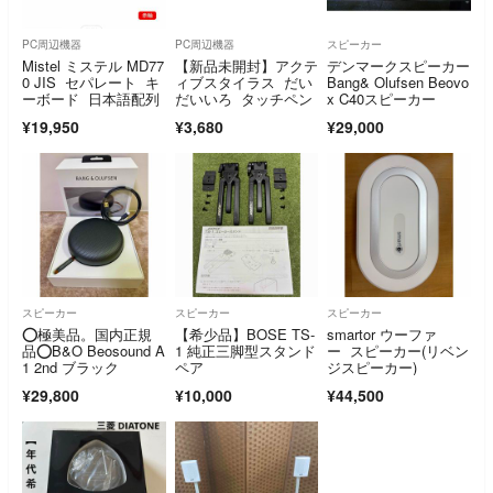
PC周辺機器
PC周辺機器
スピーカー
Mistel ミステル MD77
【新品未開封】アクテ
デンマークスピーカー
0 JIS セパレート キ
ィブスタイラス だい
Bang& Olufsen Beovo
ーボード 日本語配列
だいいろ タッチペン
x C40スピーカー
¥19,950
¥3,680
¥29,000
スピーカー
スピーカー
スピーカー
⭕️極美品。国内正規
【希少品】BOSE TS-
smartor ウーファ
品⭕️B&O Beosound A
1 純正三脚型スタンド
ー スピーカー(リベン
1 2nd ブラック
ペア
ジスピーカー)
¥29,800
¥10,000
¥44,500