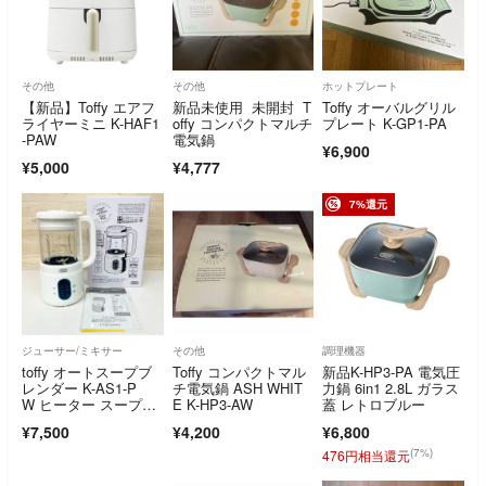
その他
その他
ホットプレート
【新品】Toffy エアフ
新品未使用 未開封 T
Toffy オーバルグリル
ライヤーミニ K-HAF1
offy コンパクトマルチ
プレート K-GP1-PA
-PAW
電気鍋
¥6,900
¥5,000
¥4,777
7%還元
ジューサー/ミキサー
その他
調理機器
toffy オートスープブ
Toffy コンパクトマル
新品K-HP3-PA 電気圧
レンダー K-AS1-P
チ電気鍋 ASH WHIT
力鍋 6in1 2.8L ガラス
W ヒーター スープメ
E K-HP3-AW
蓋 レトロブルー
ーカー
¥7,500
¥4,200
¥6,800
(7%)
476円相当還元