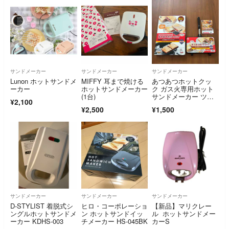
サンドメーカー
サンドメーカー
サンドメーカー
Lunon ホットサンドメ
MIFFY 耳まで焼ける
あつあつホットクッ
ーカー
ホットサンドメーカー
ク ガス火専用ホット
(1台)
サンドメーカー ツイ
¥2,100
ン(1個)
¥2,500
¥1,500
サンドメーカー
サンドメーカー
サンドメーカー
D-STYLIST 着脱式シ
ヒロ・コーポレーショ
【新品】マリクレー
ングルホットサンドメ
ン ホットサンドイッ
ル ホットサンドメー
ーカー KDHS-003
チメーカー HS-045BK
カーS