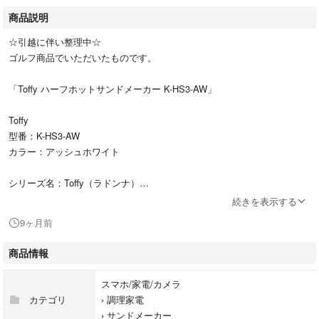
商品説明
☆引越に伴い整理中☆
ゴルフ商品でいただいたものです。
「Toffy ハーフホットサンドメーカー K-HS3-AW」
Toffy
型番：K-HS3-AW
カラー：アッシュホワイト
シリーズ名：Toffy（ラドンナ）
代表カラー：ホワイト
続きを表示する
個数：1.0 個
9ヶ月前
発売年月日：2021/08
商品情報
#Toffy
#K-HS3-AW
スマホ/家電/カメラ
#スマホ/家電/カメラ
カテゴリ
›
調理家電
#調理家電
›
サンドメーカー