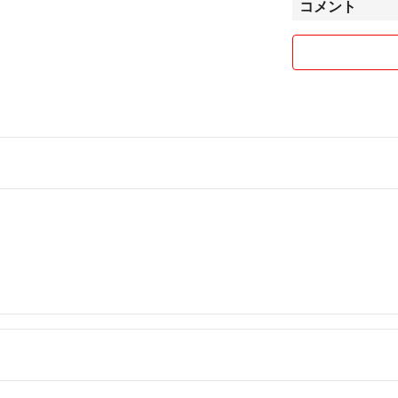
コメント
匿名配送（ラクマ
ャンセルやお客様
また個人利用のた
事前に気になるこ
即購入歓迎！
専用、取り置きは
いた方を優先に対
最近ついた普通評
商品を発送後、相
ろ、サイズが合わ
にこのような評価
せっかくご興味も
値下げ対応もして