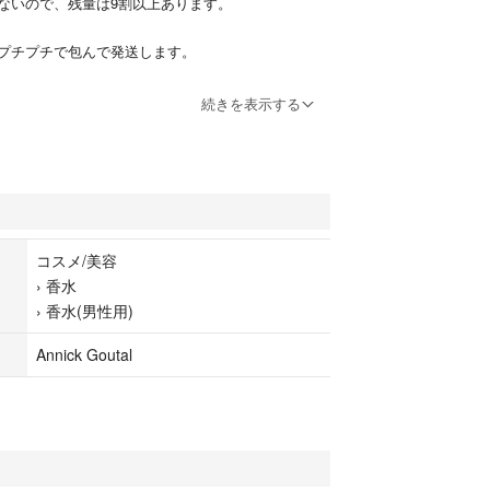
ないので、残量は9割以上あります。
プチプチで包んで発送します。
続きを表示する
レ
ml
プレー
コスメ/美容
›
香水
›
香水(男性用)
Annick Goutal