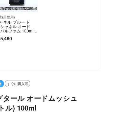
水(男性用)
ャネル ブルー ド
 シャネル オード
 パルファム 100ml C
NEL Bleu de Chane
5,480
EDP ④
送
すぐに購入可
グタール オードムッシュ
ル) 100ml