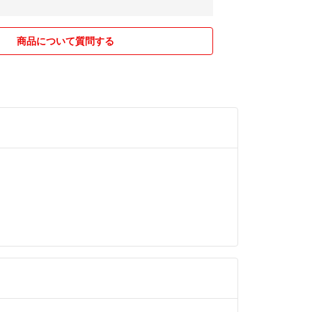
便）使用での利用をしておりますため、発送後のキ
都合の返品はお受けできません。
め領収書の発行も行なっておりません。
商品について質問する
とがあればご質問いただけますと幸いです。
トラブル防止のためしません。先に購入していただ
応させていただきます。
価について
手側から長期間受取評価がされず確認を取ったとこ
ず返品希望の申し出があったため、お断りしたため
になりました。
っていただいたこともあり
の取引だったので、ショックです。