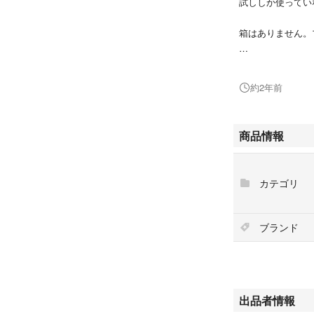
試ししか使ってい
箱はありません。
種類···オードトワ
約2年前
総容量···100〜199
商品情報
容器の形状···ス
カテゴリ
ブランド
出品者情報