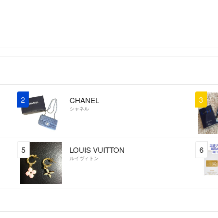
そのため、事前に
に進んでいただき
また、私は皆様受
受取催促依頼のボ
遅くなっても評価
ータスになってい
すか？」の確認は
お互いに良いお取引
2
3
CHANEL
シャネル
5
LOUIS VUITTON
6
ルイヴィトン