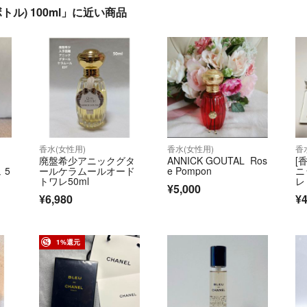
ル) 100ml」に近い商品
香水(女性用)
香水(女性用)
香
廃盤希少アニックグタ
ANNICK GOUTAL Ros
[
 5
ールケラムールオード
e Pompon
ニ
トワレ50ml
レ
¥5,000
¥6,980
¥4
1%還元