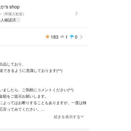
's shop
か（即購入歓迎）
本人確認済
183
1
0
出品しており、
送できるように意識しております(^^)
いましたら、ご気軽にコメントください(^^)
金額をご提示お願いします。
によってはお断りすることもありますが、一度は検
応言ってみてください。
載したものについては、お値下げできませんのでご
続きを表示する