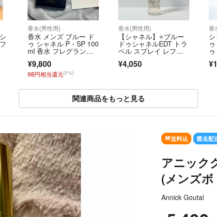
香水(男性用)
香水(男性用)
香
ゥシ
香水 メンズ ブルー ド
【シャネル】⭐️ブルー
シ
ルフ
ゥ シャネル P・SP 100
ドゥシャネルEDT トラ
ゥ
ml 香水 フレグラン
ベル スプレイ レフィ
ゥ
ス… Bleu de chanel pa
ル 1本
HA
¥9,800
¥4,050
¥1
rfum
l 
(1%)
98円相当還元
関連商品をもっと見る
SOLD OUT
送料込
匿名配
アニック
(メンズボト
Annick Goutal