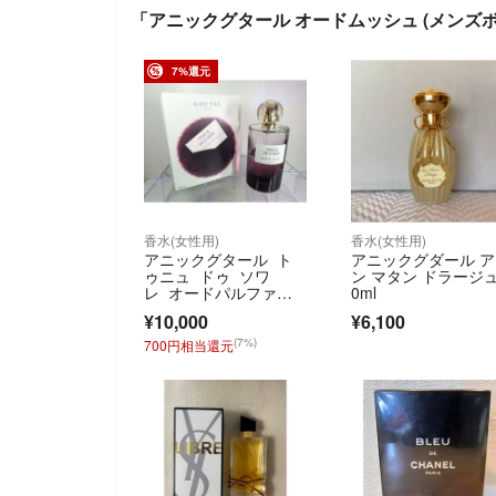
「アニックグタール オードムッシュ (メンズボト
7%還元
香水(女性用)
香水(女性用)
アニックグタール ト
アニックグダール ア
ゥニュ ドゥ ソワ
ン マタン ドラージュ
レ オードパルファ
0ml
ム 100ml
¥10,000
¥6,100
(7%)
700円相当還元