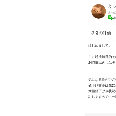
えっか
えっ
取引の評価
はじめまして。
主に断捨離目的で
24時間以内には発
気になる物がござ
値下げ交渉は先に
大幅値下げや状況
討しますので、一
※値下げ不可と記
理解ください。