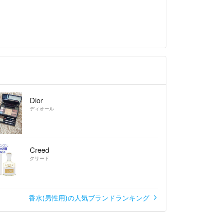
気になる面がある際は双方のため納得した上で購入
たいです。
取のご都合は様々と思っておりますので、基本的に
タンが表示されない限りは受取確認を急かしたり、
を下げたりすることはありません。受取完了のステ
て、受取催促依頼のボタンが出てきたら「届いてま
させて頂きます。
ができることを祈っております(^^)
Dior
ディオール
Creed
クリード
香水(男性用)の人気ブランドランキング