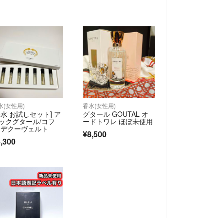
水(女性用)
香水(女性用)
香水 お試しセット] ア
グタール GOUTAL オ
ックグタール/コフ
ードトワレ ほぼ未使用
 デクーヴェルト
¥8,500
,300