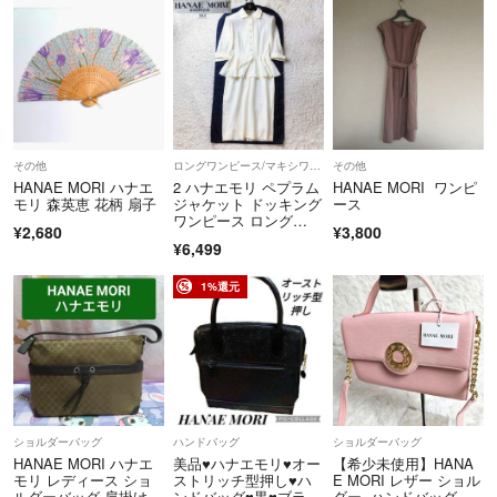
その他
ロングワンピース/マキシワンピース
その他
HANAE MORI ハナエ
2 ハナエモリ ペプラム
HANAE MORI ワンピ
モリ 森英恵 花柄 扇子
ジャケット ドッキング
ース
ワンピース ロング
¥2,680
¥3,800
丈 ホワイト
¥6,499
1%還元
ショルダーバッグ
ハンドバッグ
ショルダーバッグ
HANAE MORI ハナエ
美品♥ハナエモリ♥オー
【希少未使用】HANA
モリ レディース ショ
ストリッチ型押し♥ハ
E MORI レザー ショル
ルダーバッグ 肩掛け
ンドバッグ♥黒♥ブラッ
ダー ハンドバッグ 2w