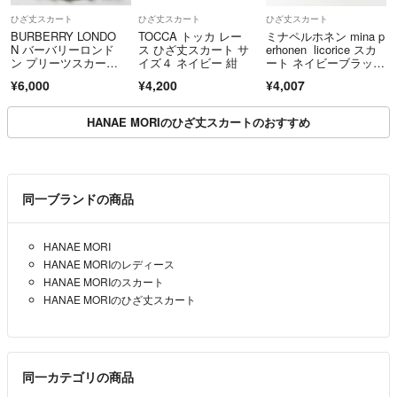
ひざ丈スカート
ひざ丈スカート
ひざ丈スカート
BURBERRY LONDO
TOCCA トッカ レー
ミナペルホネン mina p
N バーバリーロンド
ス ひざ丈スカート サ
erhonen licorice スカ
ン プリーツスカー
イズ４ ネイビー 紺
ート ネイビーブラック
ト ノバチェック ベー
∥リコリス 膝丈 コット
¥6,000
¥4,200
¥4,007
ジュ 金糸 38
ン ウエストゴム【240
0015100616】
HANAE MORIのひざ丈スカートのおすすめ
同一ブランドの商品
HANAE MORI
HANAE MORIのレディース
HANAE MORIのスカート
HANAE MORIのひざ丈スカート
同一カテゴリの商品