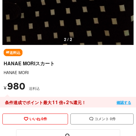
1 / 2
送料込
HANAE MORIスカート
HANAE MORI
980
¥
送料込
11
2
条件達成でポイント最大
倍+
%還元！
確認する
いいね 0件
コメント 0件