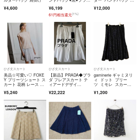
ク♥ゴールド金具
ay
¥4,600
¥6,199
¥12,000
(1%)
61円相当還元
ひざ丈スカート
ひざ丈スカート
ひざ丈スカート
美品☆可愛い♡ FOXE
【新品】PRADA◆プラ
gaminerie ギャミヌリ
Y プリーツショート ス
ダ フレアスカート テ
ィ ドット プリー
カート 花柄 レース 4
ィアードデザイ
ツ ミモレ スカー
0 白
ン 綿 コットン ギャザ
ト 水玉 ブラック 黒
¥5,240
¥22,222
¥1,200
ー 白 薄手の裏地付
き ホワイト 日本味入
荷