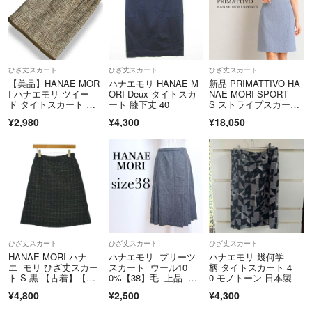
ひざ丈スカート
ひざ丈スカート
ひざ丈スカート
【美品】HANAE MOR
ハナエモリ HANAE M
新品 PRIMATTIVO HA
I ハナエモリ ツイー
ORI Deux タイトスカ
NAE MORI SPORT
ド タイトスカート 膝
ート 膝下丈 40
S ストライプスカー
丈 ミモレ丈 ブラウ
ト 38 日本製
¥2,980
¥4,300
¥18,050
ン 総柄 日本製 フォー
マル M【38】
ひざ丈スカート
ひざ丈スカート
ひざ丈スカート
HANAE MORI ハナ
ハナエモリ プリーツ
ハナエモリ 幾何学
エ モリ ひざ丈スカー
スカート ウール10
柄 タイトスカート 4
ト S 黒 【古着】【中
0%【38】毛 上品 美
0 モノトーン 日本製
古】【送料無料】
シルエット 灰色
¥4,800
¥2,500
¥4,300