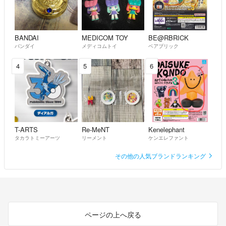
BANDAI
MEDICOM TOY
BE@RBRICK
バンダイ
メディコムトイ
ベアブリック
4
5
6
T-ARTS
Re-MeNT
Kenelephant
タカラトミーアーツ
リーメント
ケンエレファント
その他の人気ブランドランキング
ページの上へ戻る