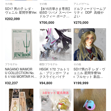
その他
その他
アニメ/ゲーム
SD17 男の子 レダ・
【8/15月華さま専用】
ドルフィードリームプ
ヴェニル 星間学寮Ver.
幼SD ツバメ スーパー
リティ DDP 高槻や
ドルフィー ボーク
よい
¥202,099
ス YSD
¥700,000
¥270,000
プラモデル
模型/プラモデル
その他
NAGANO MAMOR
HSGK 1/72 フルトリ
SD17男の子 レダ・ヴ
U COLLECTION No.
ム・ブリンガー フォ
ェニル 星間学寮Ve
5 1/100 MORTAR HE
クスライヒバイテ
r. フルセット 新品未
ADD JUNCHOON(モ
開封 スーパードルフ
¥32,237
¥94,800
¥199,999
ーターヘッド ジュノ
ィー ボークス VOLK
ーン) ファイブスター
S ドルパ55
物語 ガレージキッ
ト プラモデル ボーク
ス