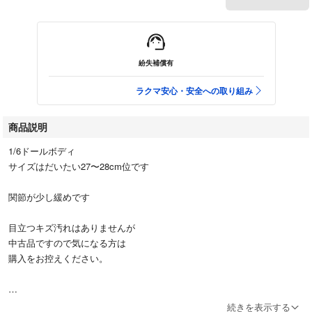
紛失補償有
ラクマ安心・安全への取り組み
商品説明
1/6ドールボディ
サイズはだいたい27〜28cm位です
関節が少し緩めです
目立つキズ汚れはありませんが
中古品ですので気になる方は
購入をお控えください。
#1/6ドール #素体 #ジェニーちゃん #リカちゃん #人形 #オビツボディ
続きを表示する