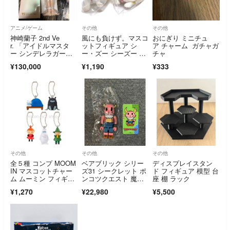
アニメ/ゲーム
その他
その他
神崎蘭子 2nd Ve
風にも負けず。マスコ
おにぎり ミニチュ
r. 「アイドルマスタ
ットフィギュア シ
ア チャーム ガチャガ
ー シンデレラガール
ー・ズー シーズー ラ
チャ
ズ」 DDS
グドール ガチャ
¥130,000
¥1,190
¥333
その他
その他
その他
全５種 コンプ MOOM
ベアブリック シリー
ディスプレイスタン
IN マスコットチャー
ズ31 シークレット ポ
ド フィギュア 模型 台
ム ムーミン フィギュ
ンコツクエスト 魔王
座 棚 ラック
ア ガチャ
と派遣の魔物たち 1/1
¥1,270
¥22,980
¥5,500
92 激レア 100%