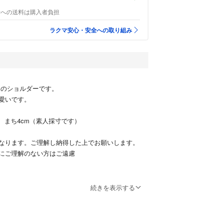
者への送料は購入者負担
ラクマ安心・安全への取り組み
 のショルダーです。
愛いです。
cm、まち4cm（素人採寸です）
なります。ご理解し納得した上でお願いします。
にご理解のない方はご遠慮
ましたら事前にお問い合わせください。
続きを表示する
遠慮ください。