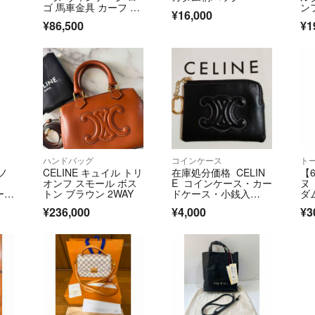
ゴ 馬車金具 カーフ レ
ン
¥16,000
ザー 本革 ショルダー
キ
¥86,500
¥1
バッグ ポシェット サ
ン
コッシュ ブラッ
料【
ク 黒 68830
ハンドバッグ
コインケース
ト
 ノ
CELINE キュイル トリ
在庫処分価格 CELIN
【6
オンフ スモール ボス
E コインケース・カー
ヌ
ース
トン ブラウン 2WAY
ドケース・小銭入
ダ
ウ
れ ラスト1点
ー
¥236,000
¥4,000
¥3
デ