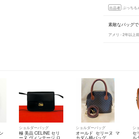
ぷっちも
出品者
素敵なバッグで
アメリ
- 2年以上
ショルダーバッグ
ショルダーバッグ
シ
オン
極 美品 CELINE セリ
オールド セリーヌ マ
セリ
ーヌ ヴィンテージ ロ
カダム柄バッグ
ル