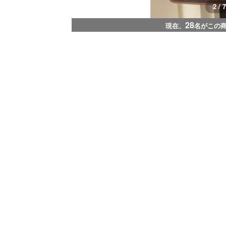
2 / 7
28
現在、
名がこの