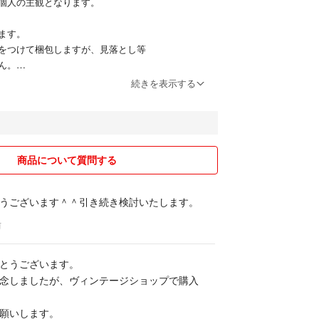
個人の主観となります。
ます。
をつけて梱包しますが、見落とし等
ん。
経質な方、中古にご理解ない方はご遠慮下さい。
続きを表示する
ましたら必ず事前にお問い合わせの上、納得されて
ます。
はトラブル防止のためにしておりません。
商品について質問する
的に削除させていただきますのでご了承ください。
うございます＾＾引き続き検討いたします。
なお取引を心がけております。
前
願いします。
とうございます。
念しましたが、ヴィンテージショップで購入
願いします。