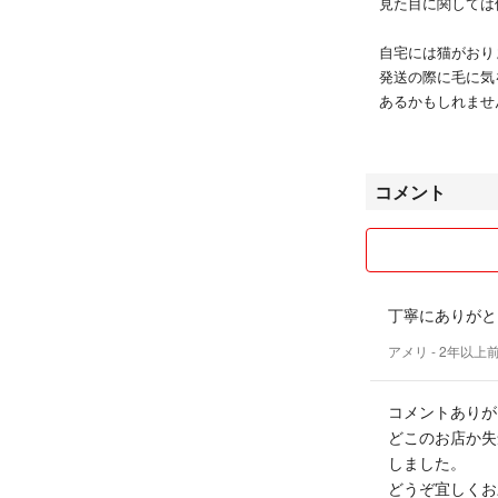
見た目に関しては
自宅には猫がおり
発送の際に毛に気
あるかもしれませ
以上の点で、神
気になる点があり
コメント
から購入お願いし
取り置きなど専用
コメント欄は定期
丁寧にありがと
気持ちの良い丁寧
アメリ
- 2年以上
どうぞよろしくお
コメントありが
どこのお店か失
しました。
どうぞ宜しくお