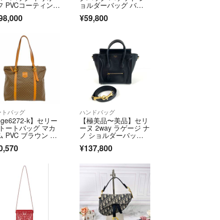
フ PVCコーティング
ョルダーバッグ バケ
ャンバス ブラウ
ットバッグ バケツ
98,000
¥59,800
 レディース 送料無
型 カーフレザー ブラ
中古】 z10646
ック
ートバッグ
ハンドバッグ
ge6272-k】セリー
【極美品〜美品】セリ
 トートバッグ マカ
ーヌ 2way ラゲージ ナ
ム PVC ブラウン ゴ
ノ ショルダーバッ
ルド金具【中古】レ
グ ブラック
0,570
¥137,800
ィース