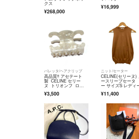
クス
¥16,999
¥268,000
バレッタ/ヘアクリップ
ニット/セーター
高品質‼️ アセテート
CELINE(セリーヌ)
製 CELINE セリー
ースリーブセータ
ヌ トリオンフ ロ
ー サイズS レディ
ゴ ヘアクリップ シェ
美品 - ライトブラ
¥3,500
¥11,400
ル パール ホワイト
ン クルーネック