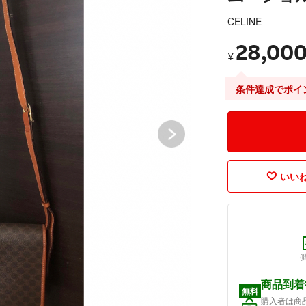
CELINE
28,00
¥
条件達成でポイ
いいね
(
商品到着
無料
購入者は商