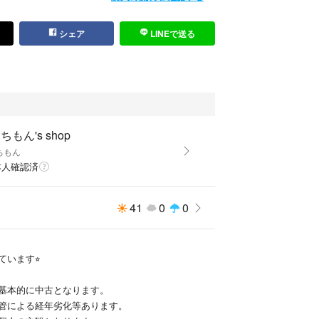
シェア
LINEで送る
ちもん's shop
ちもん
本人確認済
41
0
0
います⭐︎
基本的に中古となります。
管による経年劣化等あります。