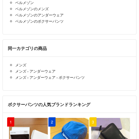
ベルメゾン
୨୧ 購入者様都合による返品には対応できません。
ベルメゾンのメンズ
୨୧ 急ぎの場合は購入前にコメントください。
ベルメゾンのアンダーウェア
ベルメゾンのボクサーパンツ
※普通評価について※
全てのお取引きに普通評価を付ける方のようです。トラブルがあった等
ではありません(>_<)
同一カテゴリの商品
ః◌꙳✧ంః◌꙳✧ంః◌꙳✧ంః◌꙳✧ంః◌꙳✧ంః◌
メンズ
メンズ
›
アンダーウェア
＼好きなもの／
メンズ
›
アンダーウェア
›
ボクサーパンツ
すみっコぐらし うさまる リラックマ シナモロール
ః◌꙳✧ంః◌꙳✧ంః◌꙳✧ంః◌꙳✧ంః◌꙳✧ంః◌
ボクサーパンツの人気ブランドランキング
お互いが気持ちよい取り引きが出来るよう心がけます☺︎
よろしくおねがいします。
1
2
3