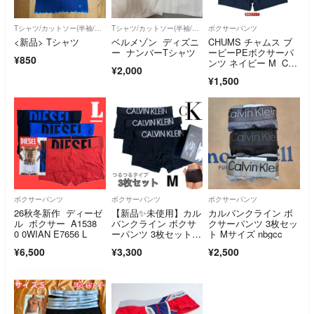
Tシャツ/カットソー(半袖/袖なし)
Tシャツ/カットソー(半袖/袖なし)
ボクサーパンツ
<新品> Tシャツ
ベルメゾン ディズニ
CHUMS チャムス ブ
ー ナンバーTシャツ
ービーPEボクサーパ
¥850
ンツ ネイビー M CH0
¥2,000
9-1371 メンズ
¥1,500
ボクサーパンツ
ボクサーパンツ
ボクサーパンツ
26秋冬新作 ディーゼ
【新品✨️未使用】カル
カルバンクライン ボ
ル ボクサー A1538
バンクライン ボクサ
クサーパンツ 3枚セッ
0 0WIAN E7656 L
ーパンツ 3枚セット M
ト Mサイズ nbgcc
サイズ
¥6,500
¥3,300
¥2,500