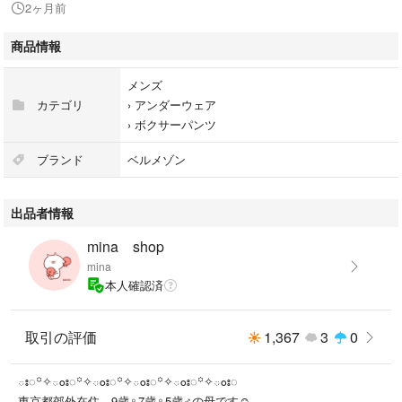
2ヶ月前
＊＊＊配送＊＊＊＊＊＊＊＊＊＊＊＊＊＊＊＊＊＊＊＊＊
ゆうパケットポストを予定しています。
商品情報
未開封のこのまま茶封筒に入れて発送します。
開封時、ハサミやカッターで商品を傷つけないようご注意ください。
メンズ
カテゴリ
›
アンダーウェア
※急ぎの場合は購入前にコメントください！
›
ボクサーパンツ
＊＊＊＊＊＊＊＊＊＊＊＊＊＊＊＊＊＊＊＊＊＊＊＊＊＊
その他、質問やご要望は購入前にお願いします☺︎
ブランド
ベルメゾン
出品者情報
mina shop
ベルメゾン
mina
Disneyディズニー
本人確認済
バターカップ
取引の評価
1,367
3
0
ః◌꙳✧ంః◌꙳✧ంః◌꙳✧ంః◌꙳✧ంః◌꙳✧ంః◌
東京都郊外在住、9歳♀7歳♀5歳♂の母です☺︎