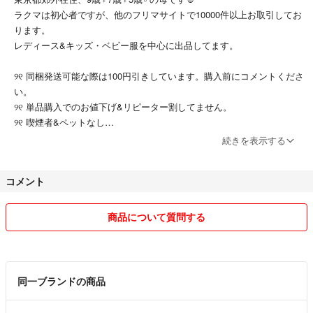
ラクマは初心者ですが、他のフリマサイトで10000件以上お取引してお
ります。
レディース&キッズ・ベビー服を中心に出品してます。
୨୧ 同梱発送可能な際は100円引きしています。購入前にコメントくださ
い。
୨୧ 単品購入でのお値下げ&リピーター割してません。
୨୧ 喫煙者&ペットなし
(2020年12月まで猫を飼っていました)
続きを表示する
୨୧ スムーズない対応を心掛けておりますが、仕事をしているため返信
が遅くなる場合があります。
コメント
ః◌꙳✧ంః◌꙳✧ంః◌꙳✧ంః◌꙳✧ంః◌꙳✧ంః◌
商品について質問する
＼発送について／
୨୧ 基本1〜3日で発送します。
୨୧ 東京または神奈川からの発送です。
୨୧ ヤマト運輸⇄日本郵政に変更する場合があります。
同一ブランドの商品
୨୧ 簡易包装です。
୨୧ 保証のない配送のトラブルは責任を負えかねます。