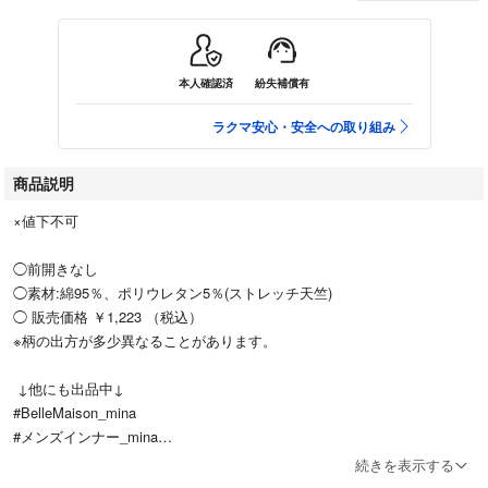
本人確認済
紛失補償有
ラクマ安心・安全への取り組み
商品説明
×値下不可
◯前開きなし
◯素材:綿95％、ポリウレタン5％(ストレッチ天竺)
◯ 販売価格 ￥1,223 （税込）
※柄の出方が多少異なることがあります。
↓他にも出品中↓
#BelleMaison_mina
#メンズインナー_mina
⭐︎同梱発送100円引きしてます。
続きを表示する