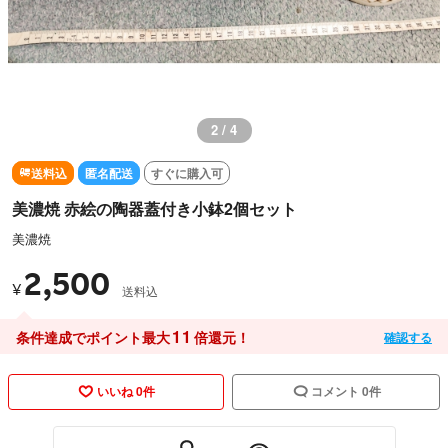
2 / 4
送料込
匿名配送
すぐに購入可
美濃焼 赤絵の陶器蓋付き小鉢2個セット
美濃焼
2,500
¥
送料込
11
条件達成でポイント最大
倍還元！
確認する
いいね 0件
コメント 0件