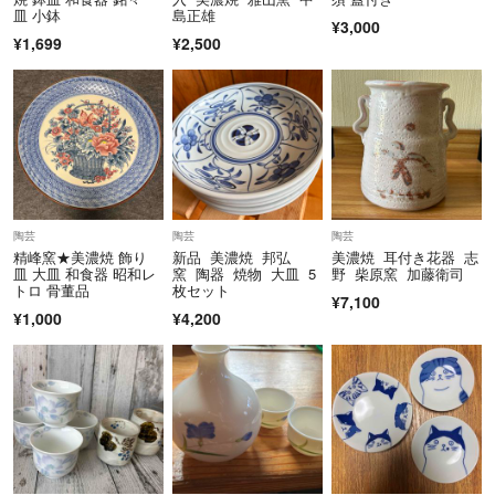
皿 小鉢
島正雄
¥3,000
¥1,699
¥2,500
陶芸
陶芸
陶芸
精峰窯★美濃焼 飾り
新品 美濃焼 邦弘
美濃焼 耳付き花器 志
皿 大皿 和食器 昭和レ
窯 陶器 焼物 大皿 5
野 柴原窯 加藤衛司
トロ 骨董品
枚セット
¥7,100
¥1,000
¥4,200