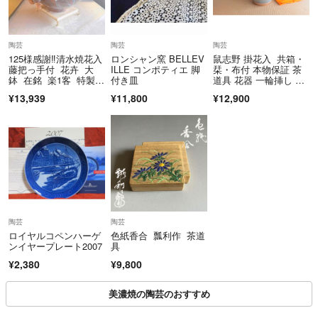
陶芸
陶芸
陶芸
125様感謝‼️清水焼花入
ロンシャン窯 BELLEV
鼠志野 掛花入 共箱・
藤把っ手付 花卉 大
ILLE コンポティエ 脚
栞・布付 本物保証 茶
鉢 在銘 楽1客 特製刻
付き皿
道具 花器 一輪挿し 花
印剣山プレゼント
瓶【人間国宝 藤原
¥13,939
¥11,800
¥12,900
啓 次男 藤原恭助（敬
介) 】
陶芸
陶芸
ロイヤルコペンハーゲ
色紙香合 瓢利作 茶道
ンイヤープレート2007
具
¥2,380
¥9,800
美濃焼の陶芸のおすすめ