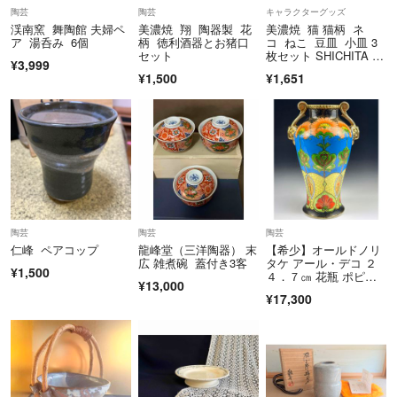
陶芸
陶芸
キャラクターグッズ
渓南窯 舞陶館 夫婦ペ
美濃焼 翔 陶器製 花
美濃焼 猫 猫柄 ネ
ア 湯呑み 6個
柄 徳利酒器とお猪口
コ ねこ 豆皿 小皿 3
セット
枚セット SHICHITA 日
¥3,999
本製 染付 レトロ 和食
¥1,500
¥1,651
器 未使用 キャッ
ト CAT
陶芸
陶芸
陶芸
仁峰 ペアコップ
龍峰堂（三洋陶器） 末
【希少】オールドノリ
広 雑煮碗 蓋付き3客
タケ アール・デコ ２
¥1,500
４．７㎝ 花瓶 ポピー
¥13,000
図 羊ハンドル
¥17,300