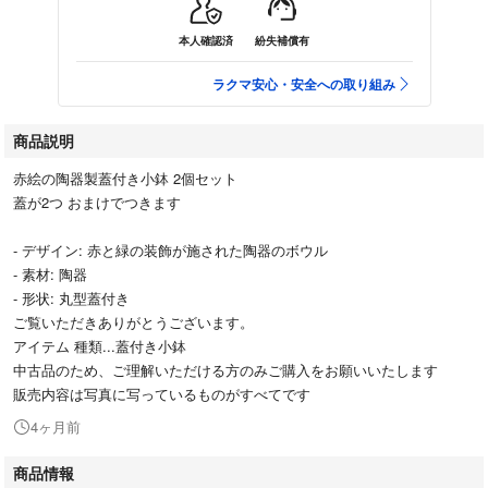
本人確認済
紛失補償有
ラクマ安心・安全への取り組み
商品説明
赤絵の陶器製蓋付き小鉢 2個セット
蓋が2つ おまけでつきます
- デザイン: 赤と緑の装飾が施された陶器のボウル
- 素材: 陶器
- 形状: 丸型蓋付き
ご覧いただきありがとうございます。
アイテム 種類...蓋付き小鉢
中古品のため、ご理解いただける方のみご購入をお願いいたします
販売内容は写真に写っているものがすべてです
4ヶ月前
商品情報