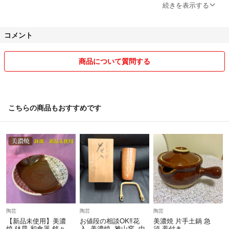
新しく活躍させてくれるお家を探して 出品しています
続きを表示する
以前送料を差し引いたら 0円になってしまったこともあり、あまりお
コメント
値引きできませんが、私が出品する品々を愛し大事にしてくださる方々
にはお安く お渡ししたいと思っております
商品について質問する
お気軽に 値段交渉をしてください
そんなコミュニケーションも大事にして出品をしております
こちらの商品もおすすめです
誠実な取引を心がけているので 購入者様にも誠実さを期待しておりま
す
よろしくお願いいたします
陶芸
陶芸
陶芸
【新品未使用】美濃
お値段の相談OK‼️花
美濃焼 片手土鍋 急
焼 鉢皿 和食器 銘々
入 美濃焼 雅山窯 中
須 蓋付き