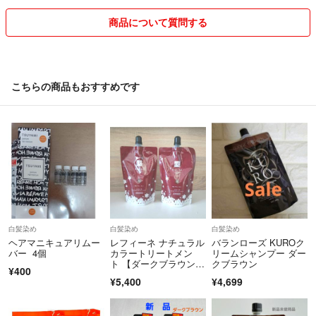
事でしたので急いで発送しました。発送の際も発送後もメッセージを送
りましたが一切返信無しで自己中な傲慢な方でした。
商品について質問する
本来気になる事や質問があるのであれば
ご購入前に問い合わせをして納得されてから購入するべきだと思いま
す。こちらはきちんと説明もしてから発送しております。本来悪い評価
をつけたかったですがトラブルが嫌なのでこちらは良い評価にしまし
こちらの商品もおすすめです
た。
自分勝手で傲慢な方とのお取り引きはトラブルの元ですのでお控え願い
たいと思います。
貴金属は家庭用の1ｇ表示の計りでの計量の為、多少の誤差があります
事ご了承願います。
あくまでも目安としてご参考願います。
お顔の見えないお取り引きですので気持ちの良いお取り引きを希望しま
す。
白髪染め
白髪染め
白髪染め
期間内よりも早めに発送しております。
ヘアマニキュアリムー
レフィーネ ナチュラル
バランローズ KUROク
バー 4個
カラートリートメン
リームシャンプー ダー
ト 【ダークブラウン】
クブラウン
発送後の返品キャンセルはお断りしてますので気になる事はご購入前に
¥400
２点セット
¥5,400
¥4,699
お尋ね下さい。