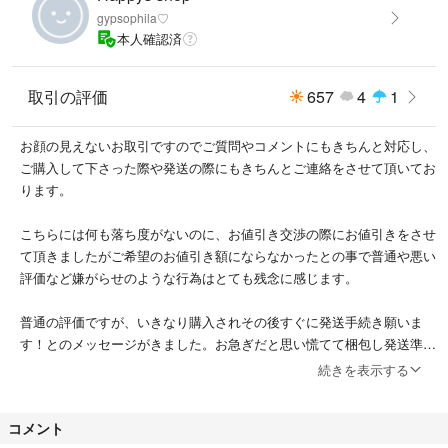
gypsophila♡
本人確認済
取引の評価
657
4
1
お顔の見えないお取引ですのでご質問やコメントにもきちんと対応し、
ご購入して下さった際や発送の際にもきちんとご連絡をさせて頂いてお
ります。
こちらには何も落ち度がないのに、お値引き交渉の際にお値引きをさせ
て頂きましたがご希望のお値引き額にならなかったとの事で普通や悪い
評価など嫌がらせのような行為はとても残念に感じます。
普通の評価ですが、いきなり購入されその後すぐに発送手続き願いま
す！とのメッセージがきました。お急ぎだと思い慌てて梱包し発送準備
をしている最中に数々色々と質問をされました。商品引用のお写真を載
続きを表示する
せておりましたので実際のお品物は3 4 5 枚目のお写真になります。わ
かりづらくて申し訳けございません。とご連絡をしました。こちらはお
コメント
尋ねに対してきちんと説明もしております。その後どちらでも良いとの