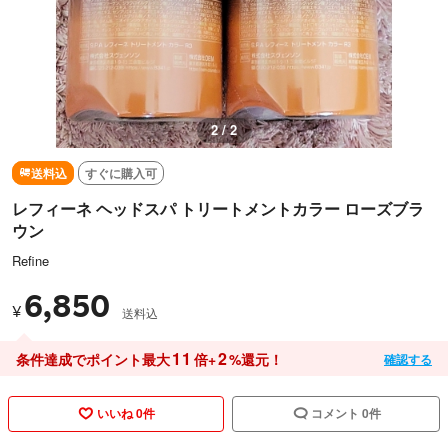
2 / 2
送料込
すぐに購入可
レフィーネ ヘッドスパ トリートメントカラー ローズブラ
ウン
Refine
6,850
¥
送料込
11
2
条件達成でポイント最大
倍+
%還元！
確認する
いいね 0件
コメント 0件