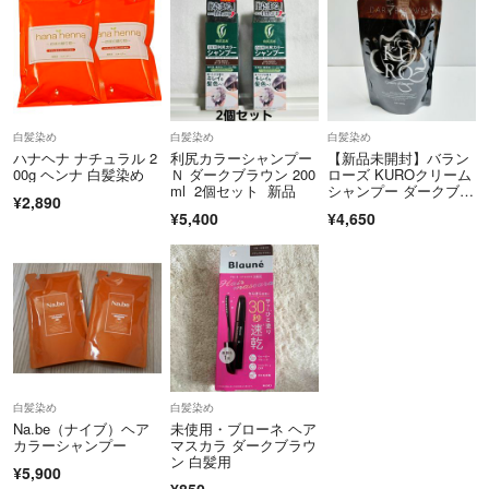
白髪染め
白髪染め
白髪染め
ハナヘナ ナチュラル 2
利尻カラーシャンプー
【新品未開封】バラン
00g ヘンナ 白髪染め
Ｎ ダークブラウン 200
ローズ KUROクリーム
ml 2個セット 新品
シャンプー ダークブラ
¥2,890
ウン 400g
¥5,400
¥4,650
白髪染め
白髪染め
Na.be（ナイブ）ヘア
未使用・ブローネ ヘア
カラーシャンプー
マスカラ ダークブラウ
ン 白髪用
¥5,900