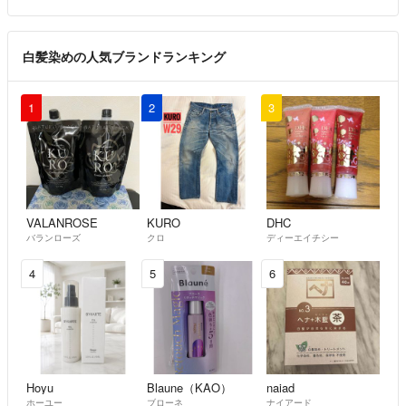
白髪染めの人気ブランドランキング
1
2
3
VALANROSE
KURO
DHC
バランローズ
クロ
ディーエイチシー
4
5
6
Hoyu
Blaune（KAO）
naiad
ホーユー
ブローネ
ナイアード