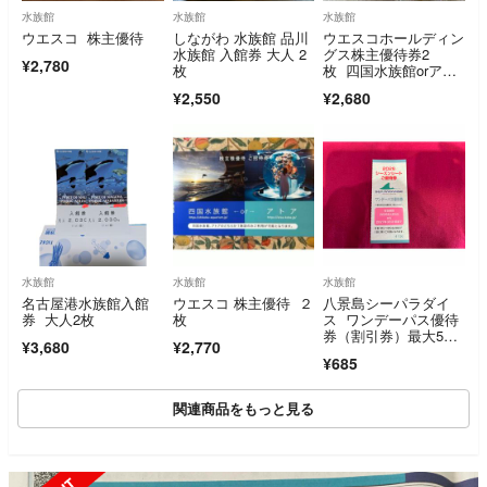
水族館
水族館
水族館
ウエスコ 株主優待
しながわ 水族館 品川
ウエスコホールディン
水族館 入館券 大人 2
グス株主優待券2
¥2,780
枚
枚 四国水族館orアト
ア 入場券 チケッ
¥2,550
¥2,680
ト 匿名配送
水族館
水族館
水族館
名古屋港水族館入館
ウエスコ 株主優待 ２
八景島シーパラダイ
券 大人2枚
枚
ス ワンデーパス優待
券（割引券）最大5名
¥3,680
¥2,770
で合計4500円引に
¥685
関連商品をもっと見る
SOLD OUT