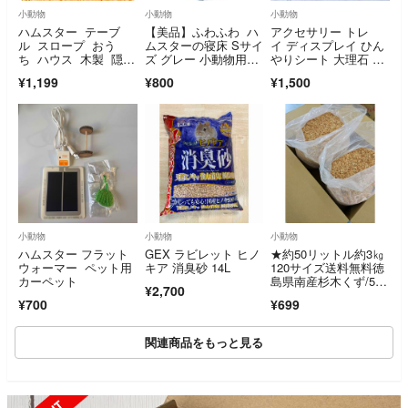
小動物
小動物
小動物
ハムスター テーブ
【美品】ふわふわ ハ
アクセサリー トレ
ル スロープ おう
ムスターの寝床 Sサイ
イ ディスプレイ ひん
ち ハウス 木製 隠れ
ズ グレー 小動物用ベ
やりシート 大理石 御
家
ッド
影石
¥1,199
¥800
¥1,500
小動物
小動物
小動物
ハムスター フラット
GEX ラビレット ヒノ
★約50リットル約3㎏
ウォーマー ペット用
キア 消臭砂 14L
120サイズ送料無料徳
カーペット
島県南産杉木くず/50L
¥2,700
おが屑チップ
¥700
¥699
関連商品をもっと見る
SOLD OUT