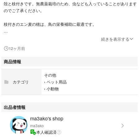
殻と枝付きです。無農薬栽培のため、虫なども入っていることがあります
のでご了承ください。
枝付きのエン麦の穂は、鳥の栄養補助に最適です。
- 特徴: 枝付き
続きを表示する
- パッケージ: 箱入り
12ヶ月前
- 植物の種類: エン麦
商品情報
ご覧いただきありがとうございます。
その他
カテゴリ
›
ペット用品
›
小動物
出品者情報
ma3ako's shop
ma3ako
本人確認済