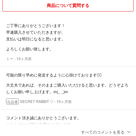
✿ ✿ εїз ✿ ✿ ✿ εїз ✿ ✿
商品について質問する
iPhone16pro
iPhone16 plus
【お願い】
iPhone16
残念評価について、
ご丁寧にありがとうございます！
評価前、何かございましたら、
早速購入させていただきますが、
■カラー
誠実に対応させて頂きますので、必ずご連絡頂けますようにお願いいた
支払いは明日になると思います。
グリーン／グレー／ブラウン
します。
よろしくお願い致します。
どうぞよろしくお願い致します。
このままご購入の場合、『iPhone16のグレー』となります。
ミー
- 10ヶ月前
その他を機種ご希望であれば、コメントお願い致します。
✿ ✿ εїз ✿ ✿ ✿ εїз ✿ ✿
※ケース上の英文字は異なる場合がございます
可能の限り早めに発送するように心掛けております🙇‍♀️
【発送について】
商品は全て在庫がございます。
大丈夫であれば、そのままご購入いただけると思います。どうぞよろ
#韓国 #スマホケース #韓国雑貨 #北欧雑貨
海外の実店舗を経営しており多忙のため、
しくお願い申し上げます。m(_ _)m
#シリコン #立体 #ゆるカワ #キーホルダー #学生 #スマホ #カバー #可愛
発送は10日から14日を頂いておりますm(_ _)m
い #キーホルダー付き #落下防止 #ストレス解散
SECRET RABBIT ♡
- 10ヶ月前
出品者
#ケース #iPhoneケース #アクセサリー #アクセ
（可能の限り早めに発送するように心掛けております）
#韓国 #可愛い #おしゃれ #携帯ケース #カバー #スマホ chancechanc
ご不便をおかけしますが、何卒どうぞよろしくお願いします。ご理解の
コメント頂き誠にありがとうございます。
e wiggle wiggle NADIA kobinai wego spinns 冬 韓国通販
上、ご購入お願いいたします♡
こちらiphoneSEは在庫がございます。
dholic chuu stylenanda faithtokyo ALAND
……………………………………
すべてのコメントを見る
zara emoda moussy sly seventeen EXO NCT BTS txt straykids theboy
発送はプロフィール記載のとおりお時間を頂き、