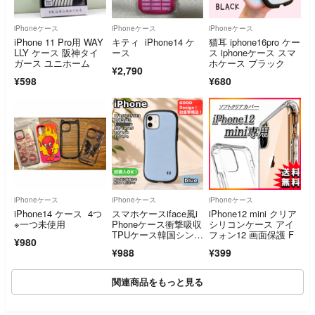
iPhoneケース
iPhoneケース
iPhoneケース
iPhone 11 Pro用 WAY
キティ iPhone14 ケ
猫耳 iphone16pro ケー
LLY ケース 阪神タイ
ース
ス iphoneケース スマ
ガース ユニホーム
ホケース ブラック
¥2,790
¥598
¥680
iPhoneケース
iPhoneケース
iPhoneケース
iPhone14 ケース 4つ
スマホケースiface風i
iPhone12 mini クリア
※一つ未使用
Phoneケース衝撃吸収
シリコンケース アイ
TPUケース韓国シンプ
フォン12 画面保護 F
¥980
ル高級感
¥988
¥399
関連商品をもっと見る