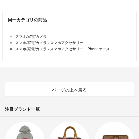
………SECRET RABBIT………
z ATEEZ TWICE BLACKPINK RED VELVETが好きな方どうぞ
発送まで最早10日～14日お待ち頂くこととなりますが、大丈夫でしょ
うか？(本日ご購入頂く場合、発送予定日『最早』11/04~となりま
♡同じ商品画像を使用している出品者がおりますが製造元が異なります
す。）
同一カテゴリの商品
ので品質に違いがあり別商品です。
SECRET RABBIT ♡
- 10ヶ月前
出品者
♡発送につきましては、商品の性質上厚みがありますので圧縮し厚みを
スマホ/家電/カメラ
抑えての発送になります。 織じわ等が着く場合がございます。ご理解
スマホ/家電/カメラ
›
スマホアクセサリー
初めましてコメント失礼します。
スマホ/家電/カメラ
›
スマホアクセサリー
›
iPhoneケース
をお願い致します。
こちらiPhone SE ブラウンの在庫はございますか？
ミー
- 10ヶ月前
♡限定商品、限定価格のものが多数ございます。タイミングによっては
販売できないものもありますのでお早めにご検討ください。
よろしくお願い致します。♡(*ᴗˬᴗ)
ページの上へ戻る
注目ブランド一覧