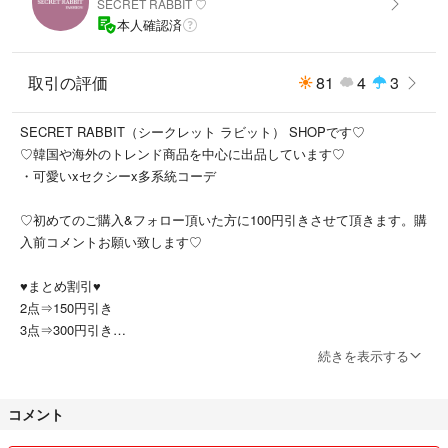
SECRET RABBIT ♡
iPhoneX/XS
本人確認済
iPhoneXS Max
iPhoneXR
iPhone11
取引の評価
81
4
3
iPhone11Pro
iPhone11Pro Max
SECRET RABBIT（シークレット ラビット） SHOPです♡
iPhone12
♡韓国や海外のトレンド商品を中心に出品しています♡
iPhone12Pro
・可愛いxセクシーx多系統コーデ
iPhone12Pro Max
iPhone13
♡初めてのご購入&フォロー頂いた方に100円引きさせて頂きます。購
iPhone13Pro
入前コメントお願い致します♡
iPhone13Pro Max
iPhone14
♥︎まとめ割引♥︎
iPhone14Pro
2点⇒150円引き
iPhone14Pro Max
3点⇒300円引き
iPhone14plus
会計1万以上⇒1000円引き
続きを表示する
iPhone15pro max
iPhone15pro
フォロー割とまとめ割は併用可能◎
iPhone15 plus
コメント
購入前コメントをお願い致します♡(*ᴗˬᴗ)
iPhone15
iPhone16pro max