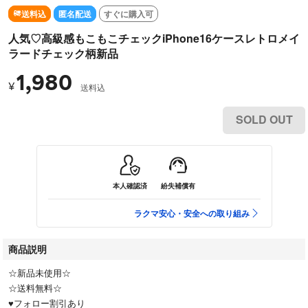
送料込
匿名配送
すぐに購入可
人気♡高級感もこもこチェックiPhone16ケースレトロメイ
ラードチェック柄新品
1,980
¥
送料込
SOLD OUT
本人確認済
紛失補償有
ラクマ安心・安全への取り組み
商品説明
☆新品未使用☆
☆送料無料☆
♥︎フォロー割引あり