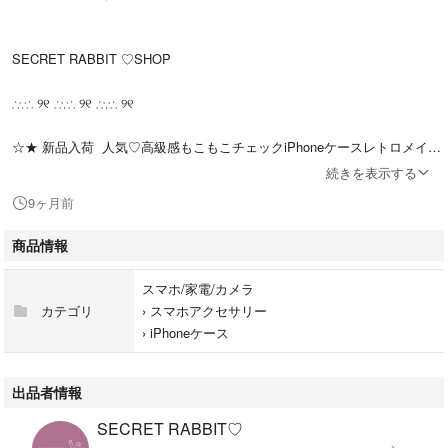
SECRET RABBIT ♡SHOP
∴∵∴ ୨୧ ∴∵∴ ୨୧ ∴∵∴ ୨୧
☆★ 新品入荷 人気♡高級感もこもこチェックiPhoneケースレトロメイラ
ードチェック柄新品 ★☆
続きを表示する
9ヶ月前
小物はこちらから♪
商品情報
#SCRBKOMONO
スマホ/家電/カメラ
∴∵∴ ୨୧ ∴∵∴ ୨୧ ∴∵∴ ୨୧
カテゴリ
›
スマホアクセサリー
›
iPhoneケース
■対応機種
出品者情報
iPhone7/8/SE2
SECRET RABBIT♡
iPhone7plus/8plus