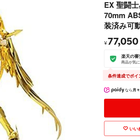
EX 聖闘
70mm A
装済み可
77,050
¥
楽天の審
商品が気に
条件達成でポイ
なら
月々
いいね