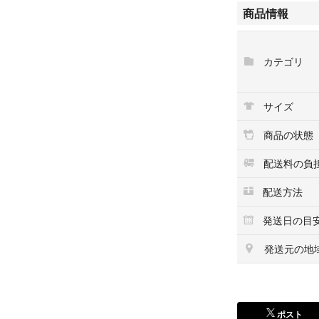
4、入金確認
商品情報
前払い決済をご選
す。
5、出荷
カテゴリ
配送準備が整い
出荷後、出荷完了
サイズ
当店はリサイクル
すべての商品は一
商品の状態
配送料の負
配送方法
発送日の目
発送元の地
ポスト