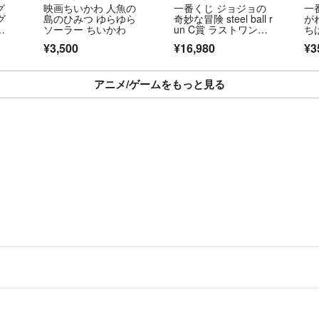
グ
映画ちいかわ 人魚の
一番くじ ジョジョの
一番
視聴に支障の無い
オグ
島のひみつ ゆらゆら
奇妙な冒険 steel ball r
が
れ・濡れ痕等）が
ク
ソーラー ちいかわ
un C賞 ラストワン
ち
種セ
賞 セット ＋おまけ
眼v
¥3,500
¥16,980
¥3
◆トレーディング
アニメ/ゲームをもっと見る
当店での「良い」
す。
中古買取り品の為
のでご了承下さい
こちらのアカウン
よって運営されて
▼特商法
https://f
▼返品特約
https: