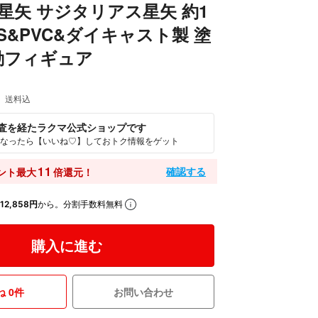
士星矢 サジタリアス星矢 約1
BS&PVC&ダイキャスト製 塗
動フィギュア
送料込
査を経たラクマ公式ショップです
なったら【いいね♡】しておトク情報をゲット
11
確認する
ント最大
倍還元！
12,858円
から。分割手数料無料
購入に進む
 0件
お問い合わせ