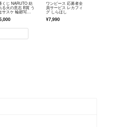
くじ NARUTO 紡
ワンピース 応募者全
程度の傷やジャケットに傷み（色褪せ・破れ・汚
れる火の意志 B賞 う
員サービス レカフィ
見られる場合がありますので予めご了承ください。
はサスケ 輪廻写輪
グ しらほし
er
5,000
¥7,990
カードのご注意点
表記のトレーディングカードはプレイ用でございま
、細かなキズ・白欠け・多少の使用感がございます
ませ。
トはラクマ公式パートナーの株式会社ＩＩＮＥＸに
います。
ril.jp/ts/official/law/iin/
//fril.jp/ts/official/law/iin/#return_policy