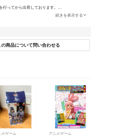
を行ってから出荷しております。
続きを表示する
ご注意点
コード・ダウンロードコード等は付属していない場
この商品について問い合わせる
 海外版 / IMPORT 」と記載されている海外版ゲー
日本版のゲーム機では動作しません。
yのご注意点
コード・ダウンロードコード等は付属していない場
 海外版 / IMPORT 」と記載されている海外版DV
きましては
プレイヤーにて再生できません。
ル落ち 」と記載されている商品につきましては
ットに管理シールが貼付されています。
ニメ/ゲーム
アニメ/ゲーム