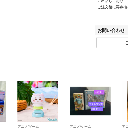
に出品しており
ご注文後に再点検
◆ゲームソフトの
お問い合わせ
特典・プロダクト
合がございます。
商品名に「輸入版 /
ムソフトの一部は
◆DVD・Blu-ra
特典・プロダクト
合がございます。
商品名に「輸入版 /
D・Blu-rayにつ
一般的な国内向け
商品名に「レンタ
ディスクやジャケ
アニメ/ゲーム
アニメ/ゲーム
ア