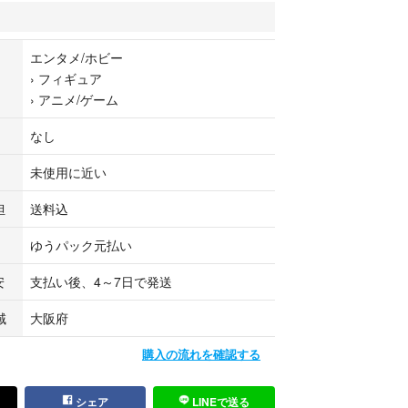
択の場合、ご入金確認後に配送手配をいたしま
エンタメ/ホビー
›
フィギュア
次第、出荷いたします。
›
アニメ/ゲーム
メールにてご連絡いたします。
なし
専門店のため、
般のお客様から買取した中古品となります。
未使用に近い
担
送料込
ゆうパック元払い
安
支払い後、4～7日で発送
域
大阪府
購入の流れを確認する
シェア
LINEで送る