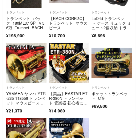
トランペット
トランペット
トランペット
トランペット バッ
【BACH CORP.3C】
LoDrid トランペッ
ク 180ML37 SP ￥5
トランペット マウス
ト ケース リュック ミ
6万 Trumpet BACH
ピース
ュート2個収納 トラン
ペットバッ
¥198,900
¥10,700
¥6,696
トランペット
トランペット
トランペット
YAMAHA ヤマハ YTR
【美品】EASTAR ET
ポケットトランペッ
-235 118556 トランペ
R-380N トランペッ
ト C管
ット マウスピース 入
ト 管楽器 初心者にも
¥89,800
門 初心者 金管楽器 吹
おすすめ
¥21,370
¥14,980
奏楽 ケース KG-18
3%還元