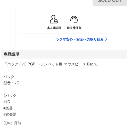
SOLD OUT
本人確認済
紛失補償有
ラクマ安心・安全への取り組み
商品説明
「バック / 7C PGP トランペット用 マウスピース Bach」
バック
型番：7C
#バック
#7C
#楽器
#管楽器
6ヶ月前