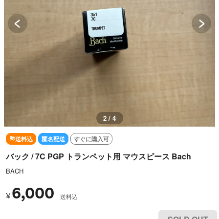
3 / 4
送料込
匿名配送
すぐに購入可
バック / 7C PGP トランペット用 マウスピース Bach
BACH
6,000
¥
送料込