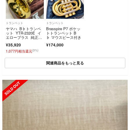
トランペット
トランペット
ヤマハ B♭トランペ
Brasspire P7 ポケッ
ット YTR-2320E イ
トトランペット B
エローブラス 純正マ
♭ マウスピース付き
ウスピース 11C4 純
¥35,920
¥174,000
正ケース 管楽器 YA
MAHA trumpet
(3%)
1,077円相当還元
関連商品をもっと見る
SOLD OUT