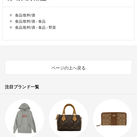
(トマトベリー、麗月の出品はございません)
食品/飲料/酒
例年以上に人手不足となってまして、コメント欄へご希望いただきまし
食品/飲料/酒
›
食品
ても全てを把握出来ません。専用ページの受付はしておりません(＞人
食品/飲料/酒
›
食品
›
野菜
＜;)よろしくお願いします。
トマトの作業、出荷や育児で発送完了のご連絡が夜分になる事がありま
す。
予めご了承いただきますよう何卒よろしくお願いします！！
ページの上へ戻る
○○○○○○野菜と家族の時間を優先します○○○○○○
野菜の栽培と子育て優先に動いてますので、速やかなご連絡や返答が出
注目ブランド一覧
来ない事が多いです。申し訳ございませんm(_ _)m
自己紹介
岐阜県高山市にて標高800ｍを越える高冷地、美味しい空気と綺麗な
水で育てました。
是非、飛騨高山産トマトをお楽しみ下さいませ！
夫と2人で就農して18年、ハウスは40棟ほど。