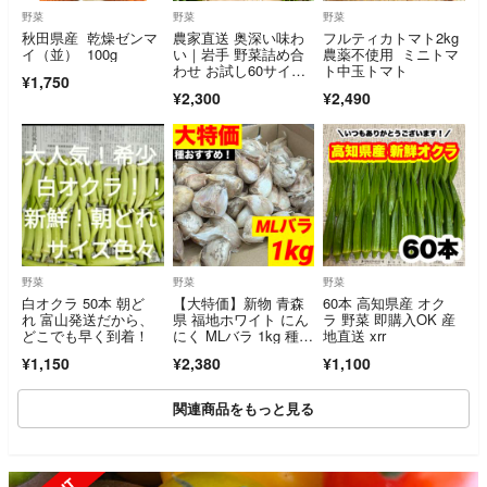
野菜
野菜
野菜
秋田県産 乾燥ゼンマ
農家直送 奥深い味わ
フルティカトマト2kg
イ（並） 100g
い｜岩手 野菜詰め合
農薬不使用 ミニトマ
わせ お試し60サイ
ト中玉トマト
¥1,750
ズ 4〜6種類《農薬不
¥2,300
¥2,490
使用》
野菜
野菜
野菜
白オクラ 50本 朝ど
【大特価】新物 青森
60本 高知県産 オク
れ 富山発送だから、
県 福地ホワイト にん
ラ 野菜 即購入OK 産
どこでも早く到着！
にく MLバラ 1kg 種,
地直送 xrr
加工
¥1,150
¥2,380
¥1,100
関連商品をもっと見る
SOLD OUT