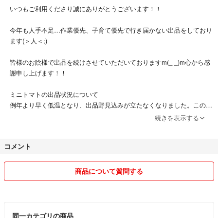
・14時→16時
いつもご利用くださり誠にありがとうございます！！
・16時→18時
・18時→20時
今年も人手不足…作業優先、子育て優先で行き届かない出品をしており
・19時→21時
ます(＞人＜;)
ご指定のない場合は最短着指定にて発送させていただきます。
道路状況によりご希望に添えない場合があります。
皆様のお陰様で出品を続けさせていただいておりますm(_ _)m心から感
予めご了承ください。
謝申し上げます！！
ミニトマトの出品状況について
例年より早く低温となり、出品野見込みが立たなくなりました。このま
ま霜がおりますと強制的に終了となります。
続きを表示する
似たような商品の金額の違いについて
コメント
常温、クール、量の違い
当日の確保次第で決めております。
訳ありの軽度、有無の割合、出品量によって変えております。
商品について質問する
これに懲りずまたご利用いただければ幸いですm(_ _)m
今年はミニトマト小粒、訳ありミニトマトをメインに出品させていただ
きますm(_ _)m
同一カテゴリの商品