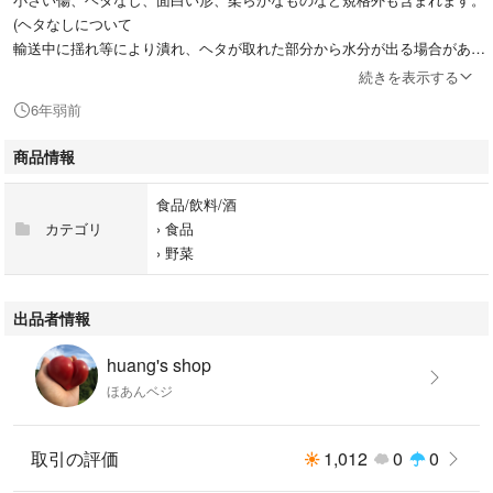
(ヘタなしについて
輸送中に揺れ等により潰れ、ヘタが取れた部分から水分が出る場合があり
ます。予めご了承ください)
続きを表示する
6年弱前
土で育ててますので、トマトにそれぞれ個性があり、酸味とみずみずしさ
の昔ながらのトマト味やほんのり甘みのあるものなど様々です。
商品情報
がっつり甘いトマトをお求めの方はご遠慮ください。
食品/飲料/酒
カテゴリ
›
食品
訳ありカラフル2キロ常温送料込み
›
野菜
合計代金1680円
北海道、沖縄、青森、秋田、鹿児島、離島へのお届けは追加料金が必要に
なります。
出品者情報
また2泊必要となる場合にはクール便をお勧めしておりますので、ご購入
前にコメントをお願いいたします。
huang's shop
ほあんベジ
お手数ですが、ご購入後すぐにお電話番号とご希望のお届け時間帯がござ
いましたらお知らせください。
取引の評価
1,012
0
0
ご希望のお届け時間帯は以下の通りです。
・午前中